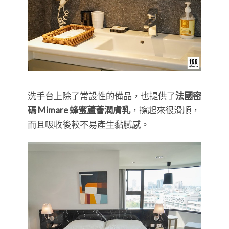
洗手台上除了常設性的備品，也提供了
法國密
碼 Mimare 蜂蜜蘆薈潤膚乳
，擦起來很滑順，
而且吸收後較不易產生黏膩感。