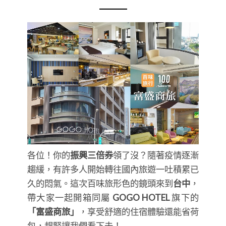
各位！你的
振興三倍券
領了沒？隨著疫情逐漸
趨緩，有許多人開始轉往國內旅遊一吐積累已
久的悶氣。這次百味旅形色的鏡頭來到
台中
，
帶大家一起開箱同屬
GOGO HOTEL
旗下的
「富盛商旅」
，享受舒適的住宿體驗還能省荷
包，趕緊讓我們看下去！