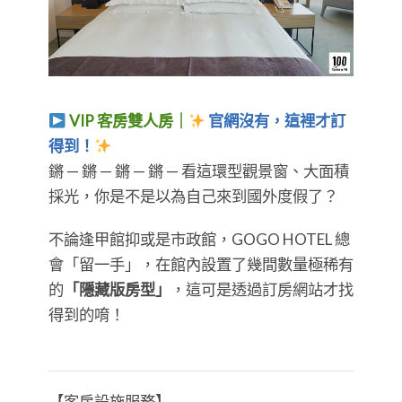
VIP 客房雙人房｜
官網沒有，這裡才訂
得到！
​​​​​​​鏘 — 鏘 — 鏘 — 鏘 — 看這環型觀景窗、大面積
採光，你是不是以為自己來到國外度假了？
不論逢甲館抑或是市政館，GOGO HOTEL 總
會「留一手」，在館內設置了幾間數量極稀有
的
「隱藏版房型」
，這可是透過訂房網站才找
得到的唷！
【客房設施服務】