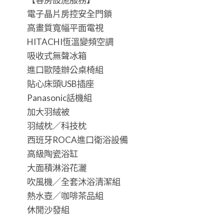
電子晶片房控安全門鎖
高畫質寬幅平面電視
HITACHI恆溫變頻空調
吸收式無聲冰箱
進口歐陸辦公桌椅組
貼心床頭USB插座
Panasonic話機組
加大羽絨被
羽絨枕／科技枕
西班牙ROCA進口衛浴設備
高級陶瓷浴缸
大面積淋浴花灑
吹風機／全套沐浴清潔組
熱水壺／咖啡茶品組
休閒沙發組