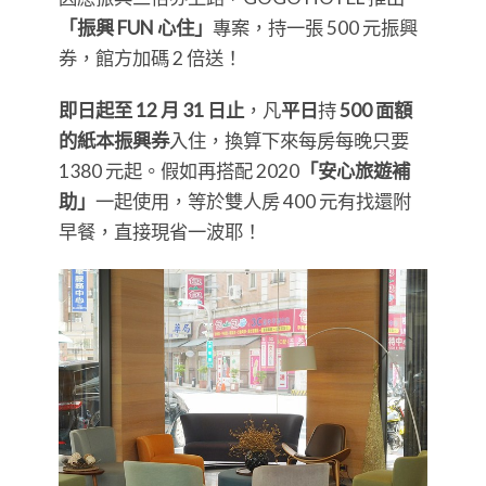
「振興 FUN 心住」
專案，持一張 500 元振興
券，館方加碼 2 倍送！
即日起至 12 月 31 日止
，凡
平日
持
500 面額
的紙本振興券
入住，換算下來每房每晚只要
1380 元起。假如再搭配 2020
「安心旅遊補
助」
一起使用，等於雙人房 400 元有找還附
早餐，直接現省一波耶！