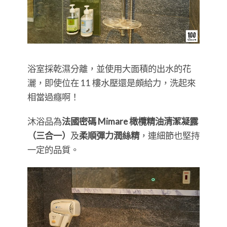
浴室採乾濕分離，並使用大面積的出水的花
灑，即使位在 11 樓水壓還是頗給力，洗起來
相當過癮啊！
沐浴品為
法國密碼 Mimare 橄欖精油清潔凝露
（三合一）
及
柔順彈力潤絲精
，連細節也堅持
一定的品質。