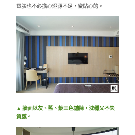
電腦也不必擔心燈源不足，蠻貼心的。
▲ 牆面以灰、藍、靛三色舖陳，沈穩又不失
質感。