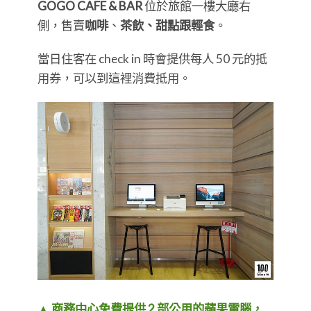
GOGO CAFE & BAR
位於旅館一樓大廳右
側，售賣
咖啡
、
茶飲、甜點跟輕食
。
當日住客在 check in 時會提供每人 50 元的抵
用券，可以到這裡消費抵用。
▲ 商務中心免費提供 2 部公用的蘋果電腦，