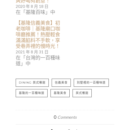
爽好喝有創意！
2020 年 8 月 18 日
在「基隆百味」中
【基隆信義美食】初
老咖啡｜基隆廟口咖
啡廳推薦！熱壓輕食
滿滿餡料不手軟，享
受巷弄裡的慢時光！
2021 年 8 月 31 日
在「台灣的一百種味
道」中
DINING 英式餐館
信義美食
別墅裡的一百種味道
基隆的一百種味道
基隆美食
英式餐館
0
Comments