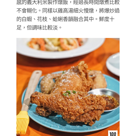
感的義大利米製作燉飯，經過長時間燉煮比較
不會糊化。同樣以雞高湯細火慢燉，將爆炒過
的白蝦、花枝、蛤蜊香韻融合其中。鮮度十
足，但調味比較淡。