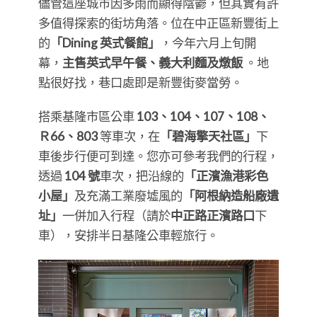
儘管這座城市因多雨而顯得陰鬱，但其實有許
多值得探索的街坊角落。位在中正區新豐街上
的
「Dining 英式餐館」
，今年六月上旬開
幕，
主售英式早午餐、義大利麵及燉飯
。地
點很好找，巷口處即是新豐街麥當勞。
搭乘基隆市區公車
103、104、107、108、
Ｒ66、803
等車次，在
「碧海擎天社區」
下
車後步行便可到達。您亦可參考我們的行程，
透過
104 號
車次，把沿線的
「正濱漁港彩色
小屋」
及充滿工業廢墟風的
「阿根納造船廠遺
址」
一併加入行程（請於
中正路正濱路口
下
車），安排半日基隆公車輕旅行。