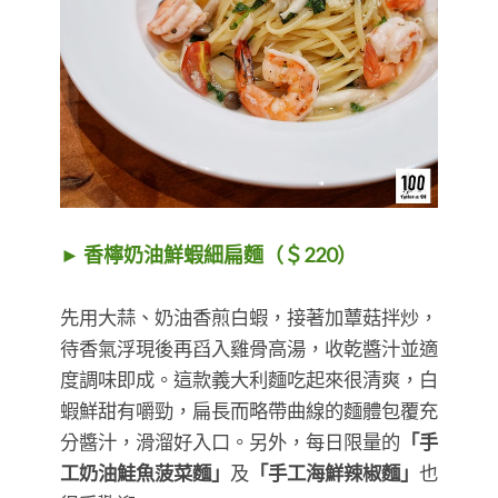
► 香檸奶油鮮蝦細扁麵（＄220）
先用大蒜、奶油香煎白蝦，接著加蕈菇拌炒，
待香氣浮現後再舀入雞骨高湯，收乾醬汁並適
度調味即成。這款義大利麵吃起來很清爽，白
蝦鮮甜有嚼勁，扁長而略帶曲線的麵體包覆充
分醬汁，滑溜好入口。另外，每日限量的
「手
工奶油鮭魚菠菜麵」
及
「手工海鮮辣椒麵」
也