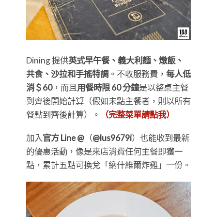
Dining 提供
英式早午餐、義大利麵、燉飯、
共食、沙拉和手搖特調
。不收服務費，
每人低
消＄60
，而且
用餐時限 60 分鐘
是以整桌主餐
到齊後開始計算（假如未點主餐者，則以所有
餐點到齊後計算）。
（完整菜單請點我）
加入
官方 Line @
（
@lus9679i
）也能收到最新
的優惠活動，像是來店消費任何主餐即獲一
點，累計五點可換兌「納什維爾炸雞」一份。