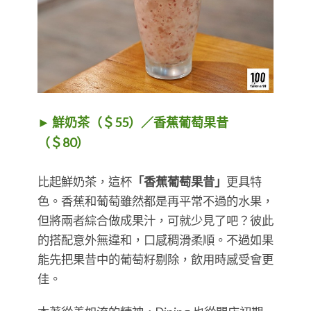
► 鮮奶茶（＄55）／香蕉葡萄果昔
（＄80）
比起鮮奶茶，這杯
「香蕉葡萄果昔」
更具特
色。香蕉和葡萄雖然都是再平常不過的水果，
但將兩者綜合做成果汁，可就少見了吧？彼此
的搭配意外無違和，口感稠滑柔順。不過如果
能先把果昔中的葡萄籽剔除，飲用時感受會更
佳。