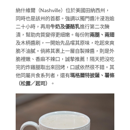
納什維爾（Nashville）位於美國田納西州，
同時也是該州的首都。強調以獨門醬汁浸泡逾
二十小時，再用
牛奶及優酪乳
進行第二次醃
漬，幫助肉質變得更細嫩。每份附
兩腿、兩翅
及木柄醬刷，一開始先品嚐其原味，吃起來爽
脆不油膩。倘將其裹上一層自製辣醬，則是外
脆裡嫩、香麻不辣口，誠摯推薦！隔天把沒吃
完的炸雞腿取出來回烤，口感依然很不錯。其
他同屬共食系列者，還有
瑪格麗特披薩、薯條
（松露／起司）
。