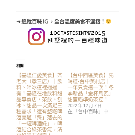
➜ 追蹤百味 IG ，全台溫度美食不漏接！
相關
【基隆仁愛美食】茶
【台中西區美食】先
老大（孝三店）｜飲
喝道-台中美村店｜
料、呷冰這裡通通
一年只賣這一次！冬
有！基隆在地飲料甜
季新品「金杯烏瓦」
品專賣店，茶飲、刨
甜蜜瞄準奶茶控！
冰、甜品一次滿足三
2022 年 12 月 7 日
種需求！還有整罐啤
在「台中百味」中
酒豪邁「踩」落去的
「一罐啤酒綠」，啤
酒結合綠茶香氣，清