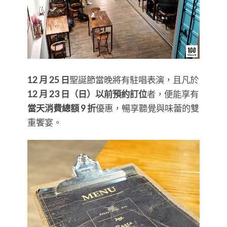
12 月 25 日
聖誕節當晚將有駐唱表演，且凡於
12 月 23 日（日）以前預約訂位
者，便能享有
當天消費總額 9 折
優惠，暢享聽覺與味蕾的雙
重饗宴。