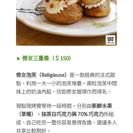
► 修女三重奏（＄150）
修女泡芙（Religieuse）
是一款經典的法式甜
點，利用一大一小的泡芙堆疊。兩粒泡芙中間
抹上的奶油內餡，彷如修女服領巾而得名。
現點現烤需等待一段時間，分別由
新鮮水果
（草莓）、抹茶白巧克力與 70% 巧克力
所組
成。自己吃完一整份容易覺得負擔，建議多人
共享比較剛好。