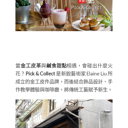
當
金工皮革
與
鹹食甜點
相遇，會碰出什麼火
花？
Pick & Collect
是新銳藝術家 Elaine Liu 所
成立的金工皮件品牌，而後結合飾品設計、手
作教學體驗與咖啡廳，將傳統工藝賦予新生。