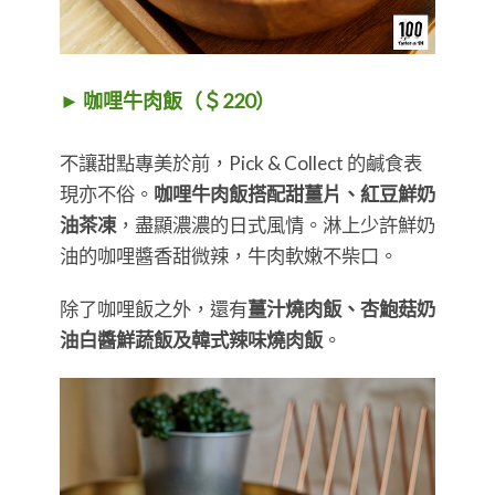
► 咖哩牛肉飯（＄220）
不讓甜點專美於前，Pick & Collect 的鹹食表
現亦不俗。
咖哩牛肉飯搭配甜薑片、紅豆鮮奶
油茶凍
，盡顯濃濃的日式風情。淋上少許鮮奶
油的咖哩醬香甜微辣，牛肉軟嫩不柴口。
除了咖哩飯之外，還有
薑汁燒肉飯、杏鮑菇奶
油白醬鮮蔬飯及韓式辣味燒肉飯
。