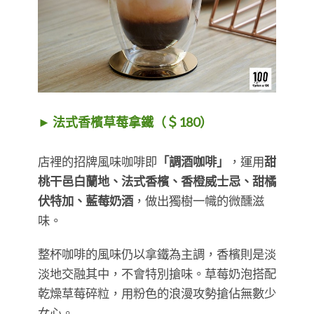
► 法式香檳草莓拿鐵（＄180）
店裡的招牌風味咖啡即
「調酒咖啡」
，運用
甜
桃干邑白蘭地、法式香檳、香橙威士忌、甜橘
伏特加、藍莓奶酒
，做出獨樹一幟的微醺滋
味。
整杯咖啡的風味仍以拿鐵為主調，香檳則是淡
淡地交融其中，不會特別搶味。草莓奶泡搭配
乾燥草莓碎粒，用粉色的浪漫攻勢搶佔無數少
女心。