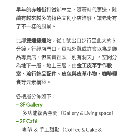
早年的
赤峰街
打鐵舖林立，隨著時代更迭，陸
續有越來越多的特色文創小店進駐，讓老街有
了不一樣的風景。
比鄰
雙連捷運站
，從 1 號出口步行至此大約 5
分鐘。行經店門口，單就外觀或許會以為是飾
品專賣店，但其實裡頭「別有洞天」。空間分
為地下一層、地上三層，由
金工皮革手作教
室、流行飾品配件、皮包與皮革小物、咖啡輕
食
等元素構築。
各樓層分佈如下：
– 3F Gallery
多功能複合空間（Gallery & Living space）
– 2F Café
咖啡 ＆ 手工甜點（Coffee & Cake &