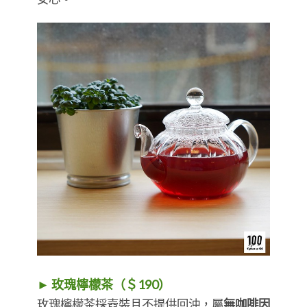
► 玫瑰檸檬茶（＄190）
玫瑰檸檬茶採壺裝且不提供回沖，屬
無咖啡因