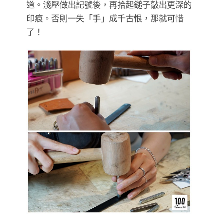
道。淺壓做出記號後，再拾起鎚子敲出更深的
印痕。否則一失「手」成千古恨，那就可惜
了！