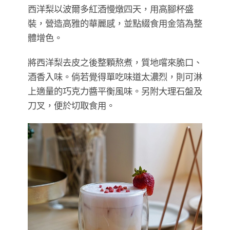
西洋梨以波爾多紅酒慢燉四天，用高腳杯盛
裝，營造高雅的華麗感，並點綴食用金箔為整
體增色。
將西洋梨去皮之後整顆熬煮，質地嚐來脆口、
酒香入味。倘若覺得單吃味道太濃烈，則可淋
上適量的巧克力醬平衡風味。另附大理石盤及
刀叉，便於切取食用。