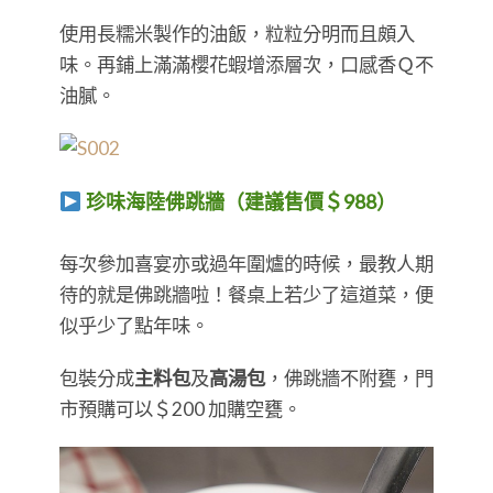
使用長糯米製作的油飯，粒粒分明而且頗入
味。再鋪上滿滿櫻花蝦增添層次，口感香Ｑ不
油膩。
珍味海陸佛跳牆（建議售價＄988）
​​​​​​​每次參加喜宴亦或過年圍爐的時候，最教人期
待的就是佛跳牆啦！餐桌上若少了這道菜，便
似乎少了點年味。
包裝分成
主料包
及
高湯包
，佛跳牆不附甕，門
市預購可以＄200 加購空甕。