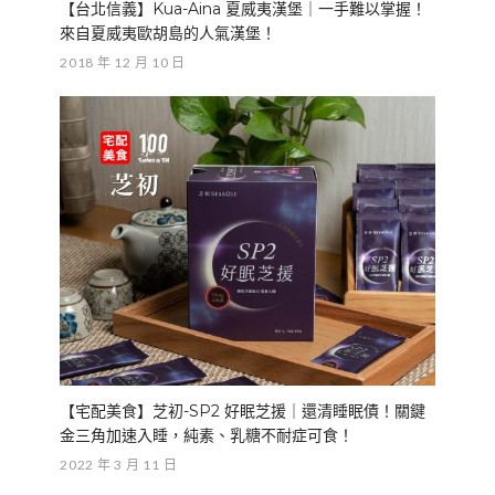
【台北信義】Kua-Aina 夏威夷漢堡｜一手難以掌握！
來自夏威夷歐胡島的人氣漢堡！
2018 年 12 月 10 日
【宅配美食】芝初-SP2 好眠芝援｜還清睡眠債！關鍵
金三角加速入睡，純素、乳糖不耐症可食！
2022 年 3 月 11 日