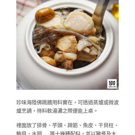
​​​​​​​珍味海陸佛跳牆用料實在，可透過蒸爐或微波
爐烹調，待料軟湯濃之際便能上桌。
裡面放了排骨、芋頭、蹄筋、魚皮、干貝柱、
鮑貝、水翅……等十幾種配料，並以豬骨及大