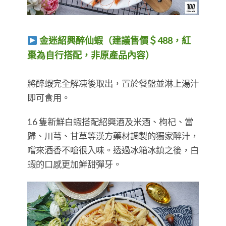
金迷紹興醉仙蝦（建議售價＄488，紅
棗為自行搭配，非原產品內容）
將醉蝦完全解凍後取出，置於餐盤並淋上湯汁
即可食用。
16 隻​​​​​​​新鮮白蝦搭配紹興酒及米酒、枸杞、當
歸、川芎、甘草等漢方藥材調製的獨家醉汁，
嚐來酒香不嗆很入味。透過冰箱冰鎮之後，白
蝦的口感更加鮮甜彈牙。