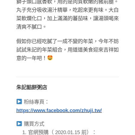
​​​​​​​獅子頭口感香軟，用的是肉質軟嫩的豬前腿。
丸子充分吸收湯汁精華，吃起來更有味。大白
菜軟爛化口，加上滿滿的蕃茄味，讓湯頭喝來
清爽不膩口。
假如你已經吃膩了一成不變的年菜，今年不妨
試試朱記的年菜組合，用道道美食迎來吉祥如
意的一年吧！
朱記餡餅粥店
粉絲專頁：
https://www.facebook.com/zhuji.tw/
購買方式
1. 官網預購（ 2020.01.15 前）：