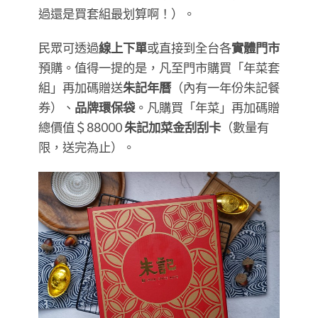
過還是買套組最划算啊！）。
民眾可透過
線上下單
或直接到全台各
實體門市
預購。值得一提的是，凡至門市購買「年菜套
組」再加碼贈送
朱記年曆
（內有一年份朱記餐
券）、
品牌環保袋
。凡購買「年菜」再加碼贈
總價值＄88000
朱記加菜金刮刮卡
（數量有
限，送完為止）。