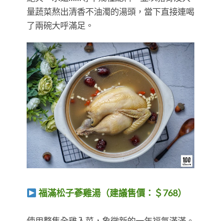
量蔬菜熬出清香不油濁的湯頭，當下直接連喝
了兩碗大呼滿足。
福滿松子蔘雞湯（建議售價：＄768）
​​​​​​​使用整隻全雞入菜，象徵新的一年福氣滿滿。