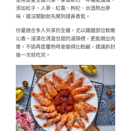
添加松子、人蔘、紅棗、枸杞、米酒熬出蔘
味，還沒開動就先聞到撲鼻香氣。
份量適合多人共享的全雞，尤以雞腿部位軟嫩
沁香。浸漬在清澈甘甜的湯頭裡，更能襯出肉
香。不過再度覆熱時會變得比較鹹，建議拆封
後一次就吃完。