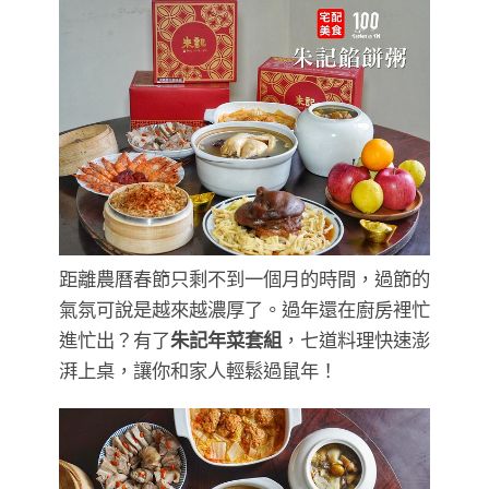
距離農曆春節只剩不到一個月的時間，過節的
氣氛可說是越來越濃厚了。過年還在廚房裡忙
進忙出？有了
朱記年菜套組
，七道料理快速澎
湃上桌，讓你和家人輕鬆過鼠年！