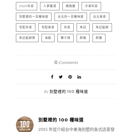
2020年菜
人蔘雞湯
佛跳牆
冷凍年菜
別墅裡的一百種味道
台北的一百種味道
台北美食
宅配年菜
宅配美食
年菜
朱記
朱記餡餅
朱記餡餅粥
油飯
獅子頭
醉蝦
醉雞
0
Comments
別墅裡的 100 種味道
By
別墅裡的 100 種味道
2015 年從介紹台中東海別墅的各式店家發