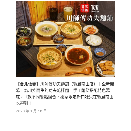
【台北信義】川師傅功夫麵舖（微風南山店）｜全新開
幕！為川控而生的功夫乾拌麵！手工麵條搭配特色湯
底，11款不同餐點組合，獨家限定新口味只在微風南山
吃得到！
2020 年 1 月 18 日