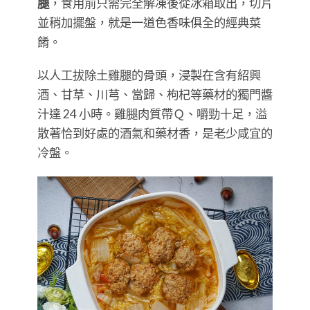
腿
，
食用前只需完全解凍後從冰箱取出，切片
並稍加擺盤，就是一道色香味俱全的經典菜
餚。
以人工拔除土雞腿的骨頭，浸製在含有紹興
酒、甘草、川芎、當歸、枸杞等藥材的獨門醬
汁達 24 小時。雞腿肉質帶Ｑ、嚼勁十足，溢
散著恰到好處的酒氣和藥材香，是老少咸宜的
冷盤。