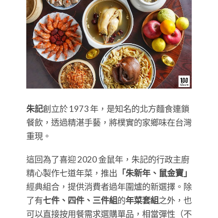
朱記
創立於 1973 年，是知名的北方麵食連鎖
餐飲，透過精湛手藝，將樸實的家鄉味在台灣
重現。
這回為了喜迎 2020 金鼠年，朱記的行政主廚
精心製作七道年菜，推出
「朱新年、鼠金寶」
經典組合，提供消費者過年圍爐的新選擇。除
了有
七件、四件、三件組
的
年菜套組
之外，也
可以直接按用餐需求選購單品，相當彈性（不