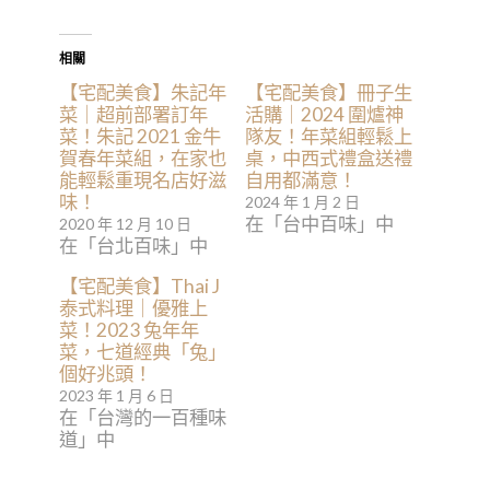
相關
【宅配美食】朱記年
【宅配美食】冊子生
菜｜超前部署訂年
活購｜2024 圍爐神
菜！朱記 2021 金牛
隊友！年菜組輕鬆上
賀春年菜組，在家也
桌，中西式禮盒送禮
能輕鬆重現名店好滋
自用都滿意！
味！
2024 年 1 月 2 日
在「台中百味」中
2020 年 12 月 10 日
在「台北百味」中
【宅配美食】Thai J
泰式料理｜優雅上
菜！2023 兔年年
菜，七道經典「兔」
個好兆頭！
2023 年 1 月 6 日
在「台灣的一百種味
道」中