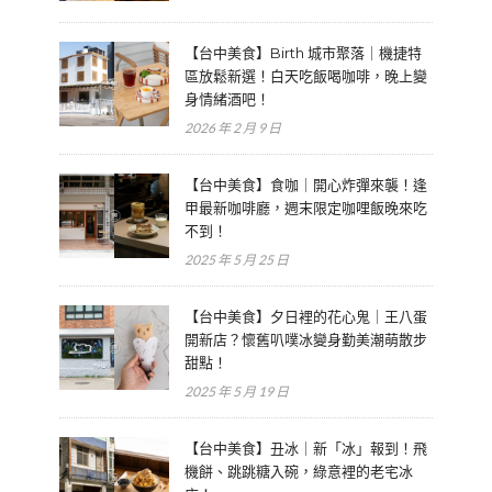
【台中美食】Birth 城市聚落｜機捷特
區放鬆新選！白天吃飯喝咖啡，晚上變
身情緒酒吧！
2026 年 2 月 9 日
【台中美食】食咖｜開心炸彈來襲！逢
甲最新咖啡廳，週末限定咖哩飯晚來吃
不到！
2025 年 5 月 25 日
【台中美食】夕日裡的花心鬼｜王八蛋
開新店？懷舊叭噗冰變身勤美潮萌散步
甜點！
2025 年 5 月 19 日
【台中美食】丑冰｜新「冰」報到！飛
機餅、跳跳糖入碗，綠意裡的老宅冰