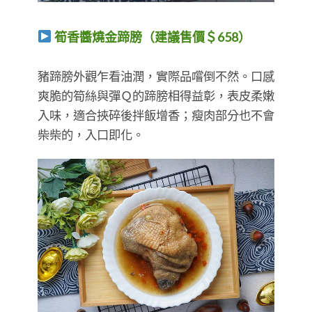
筍香醬燒金蹄膀（建議售價＄658）
​​​​​​​豬蹄膀外觀乍看油潤，實際品嚐倒不然。口感
爽脆的筍絲與彈Ｑ的蹄膀相得益彰，表皮柔嫩
入味，適合挾碎後拌飯增香；瘦肉部分也不會
柴柴的，入口即化。