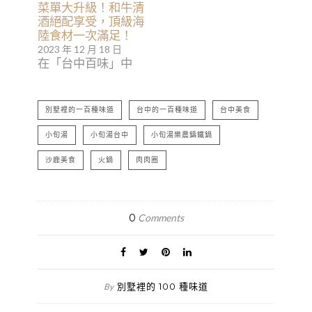
菜單大升級！和牛清
酒絕配享受，頂級海
陸食材一次滿足！
2023 年 12 月 18 日
在「台中百味」中
別墅裡的一百種味道
台中的一百種味道
台中美食
小旬湯
小旬湯台中
小旬湯樂農鑄鐵鍋
沙鹿美食
火鍋
肉肉圈
0
Comments
別墅裡的 100 種味道
By