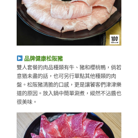
品牌健康松阪豬
雙人套餐的肉品種類有牛、豬和櫻桃鴨，倘若
意猶未盡的話，也可另行單點其他種類的肉
盤。松阪豬清脆的口感，更是讓饕客們津津樂
道的原因。放入鍋中簡單涮煮，縱然不沾醬也
很美味。