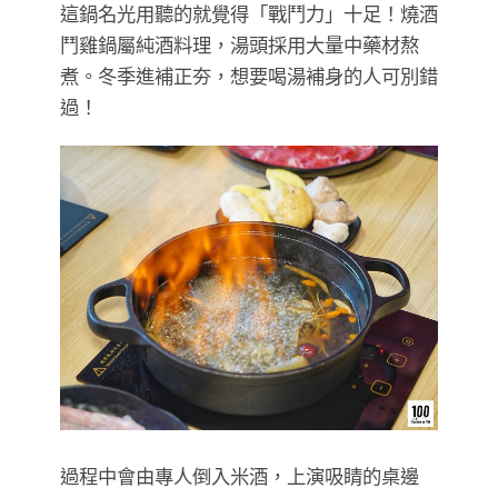
這鍋名光用聽的就覺得「戰鬥力」十足！燒酒
鬥雞鍋屬純酒料理，湯頭採用大量中藥材熬
煮。冬季進補正夯，想要喝湯補身的人可別錯
過！
過程中會由專人倒入米酒，上演吸睛的桌邊