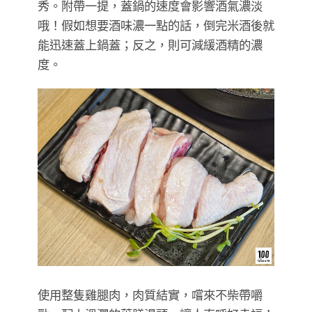
秀。附帶一提，蓋鍋的速度會影響酒氣濃淡
哦！假如想要酒味濃一點的話，倒完米酒後就
能迅速蓋上鍋蓋；反之，則可減緩酒精的濃
度。
使用整隻雞腿肉，肉質結實，嚐來不柴帶嚼