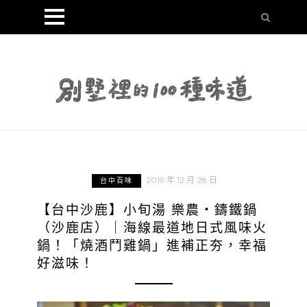
2019 年 12 月 28 日
台中百味
【台中沙鹿】小旬湯 樂農・鑄鐵鍋
（沙鹿店）｜海線最道地日式風味火
鍋！「燒酒鬥雞鍋」進補正夯，幸福
好滋味！