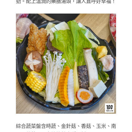
勁。配上溫潤的藥膳湯頭，讓人直呼好幸福！
綜合蔬菜盤含時蔬、金針菇、香菇、玉米、南