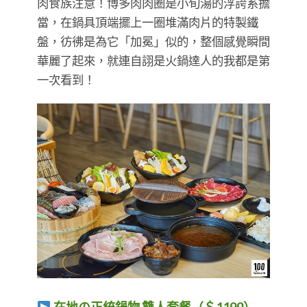
肉食族注意！博多肉肉圈是小旬湯的浮誇系擔
當，在鍋具頂端擺上一圈堆滿肉片的特製鐵
盤，彷彿是為它「加冕」似的，整個感覺瞬間
華麗了起來，就連自詡是火鍋達人的我都是第
一次看到！