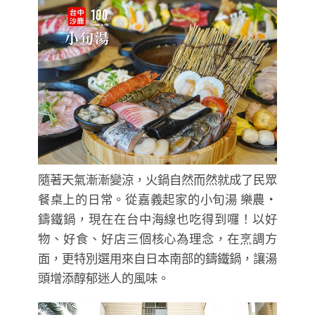
隨著天氣漸漸變涼，火鍋自然而然就成了民眾
餐桌上的日常。從嘉義起家的小旬湯 樂農・
鑄鐵鍋，現在在台中海線也吃得到囉！以好
物、好食、好店三個核心為理念，在烹調方
面，更特別選用來自日本南部的鑄鐵鍋，讓湯
頭增添醇郁迷人的風味。