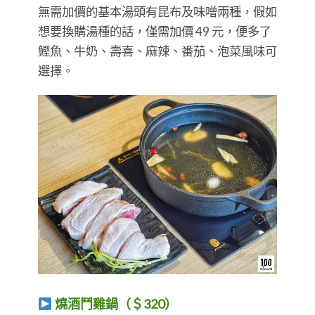
無需加價的基本湯頭有昆布及味噌兩種，假如
想要換購湯種的話，僅需加價 49 元，便多了
鰹魚、牛奶、壽喜、麻辣、番茄、泡菜風味可
選擇。
燒酒鬥雞鍋（＄320）