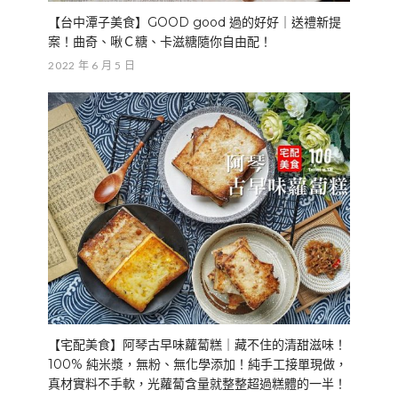
【台中潭子美食】GOOD good 過的好好｜送禮新提
案！曲奇、啾Ｃ糖、卡滋糖隨你自由配！
2022 年 6 月 5 日
【宅配美食】阿琴古早味蘿蔔糕｜藏不住的清甜滋味！
100% 純米漿，無粉、無化學添加！純手工接單現做，
真材實料不手軟，光蘿蔔含量就整整超過糕體的一半！