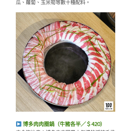
瓜、蘿蔔、玉米筍等數十種配料。
博多肉肉圈鍋（牛豬各半／＄420）