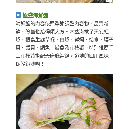
極盛海鮮盤
海鮮盤的內容依照季節調整內容物，品質新
鮮、份量也給得頗大方。木盆滿載了天使紅
蝦、根島生態草蝦、白蝦、鮮蚵、蛤蜊、腰子
貝、扇貝、鯛魚、鱸魚及花枝漿。特別推薦手
工花枝漿搭配天府麻辣鍋，道地的四川風味，
保證銷魂啊！