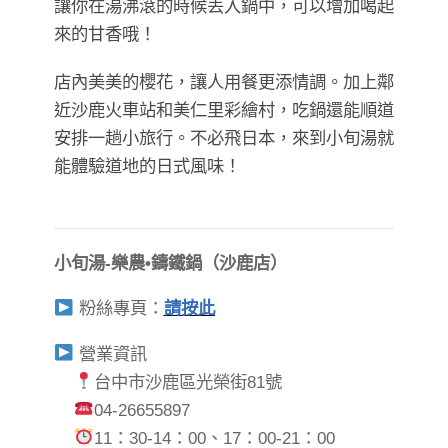
讓你在湯沸滾的時候丟入鍋中，可以增加喝起
來的甘香哦！
店內美美的櫻花，讓人用餐更添情調。加上鄰
近沙鹿火車站和美仁里彩繪村，吃鍋還能順道
安排一趟小旅行。不必飛日本，來到小旬湯就
能體驗道地的日式風味！
小旬湯-樂農•鑄鐵鍋（沙鹿店）
粉絲專頁：
請按此
營業資訊
台中市沙鹿區光榮街81號
04-26655897
11：30-14：00、17：00-21：00