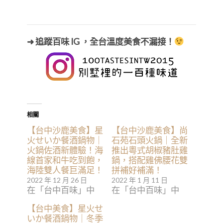
➜ 追蹤百味 IG ，全台溫度美食不漏接！
相關
【台中沙鹿美食】星
【台中沙鹿美食】尚
火せいか餐酒鍋物｜
石苑石頭火鍋｜全新
火鍋佐酒新體驗！海
推出粵式胡椒豬肚雞
線首家和牛吃到飽，
鍋，搭配雞佛腰花雙
海陸雙人餐巨滿足！
拼補好補滿！
2022 年 12 月 26 日
2022 年 1 月 11 日
在「台中百味」中
在「台中百味」中
【台中美食】星火せ
いか餐酒鍋物｜冬季