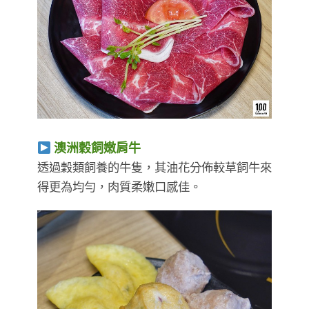
澳洲穀飼嫩肩牛
透過穀類飼養的牛隻，其油花分佈較草飼牛來
得更為均勻，肉質柔嫩口感佳。