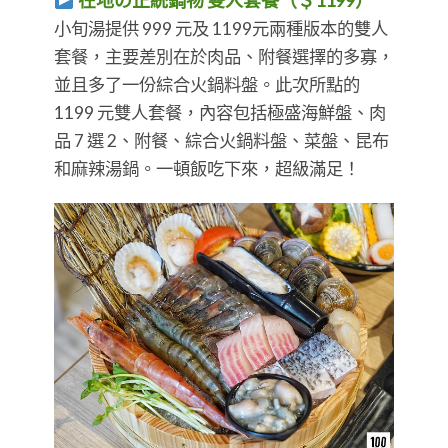
在地の正統鍋物 雙人套餐（＄1199）
小旬湯提供 999 元及 1199元兩種版本的雙人
套餐，主要差別在於肉品、附餐選擇的多寡，
並且多了一份綜合火鍋料盤。此次所點的
1199 元雙人套餐，內容包括極盛海鮮盤、肉
品 7 選 2、附餐、綜合火鍋料盤、菜盤、昆布
和麻辣湯鍋。一頓飯吃下來，超級滿足！