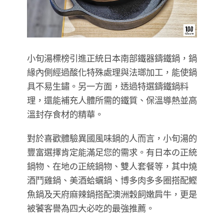
小旬湯標榜引進正統日本南部鐵器鑄鐵鍋，鍋
緣內側經過酸化特殊處理與法瑯加工，能使鍋
具不易生鏽。另一方面，透過特選鑄鐵鍋料
理，還能補充人體所需的鐵質、保溫導熱並高
溫封存食材的精華。
對於喜歡體驗異國風味鍋的人而言，小旬湯的
豐富選擇肯定能滿足您的需求。有日本の正統
鍋物、在地の正統鍋物、雙人套餐等，其中燒
酒鬥雞鍋、美酒蛤蠣鍋、博多肉多多圈搭配鰹
魚鍋及天府麻辣鍋搭配澳洲穀飼嫩肩牛，更是
被饕客譽為四大必吃的最強推薦。