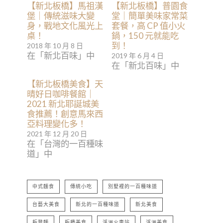
【新北板橋】馬祖漢
【新北板橋】普園食
堡｜傳統滋味大變
堂｜簡單美味家常菜
身，戰地文化風光上
套餐，高 CP 值小火
桌！
鍋，150 元就能吃
到！
2018 年 10 月 8 日
在「新北百味」中
2019 年 6 月 4 日
在「新北百味」中
【新北板橋美食】天
晴好日咖啡餐館｜
2021 新北耶誕城美
食推薦！創意馬來西
亞料理變化多！
2021 年 12 月 20 日
在「台灣的一百種味
道」中
中式麵食
傳統小吃
別墅裡的一百種味道
台藝大美食
新北的一百種味道
新北美食
板凳麵
板橋美食
浮洲火車站
浮洲美食