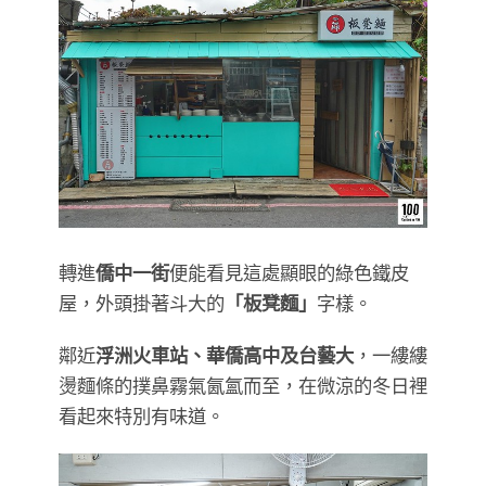
轉進
僑中一街
便能看見這處顯眼的綠色鐵皮
屋，外頭掛著斗大的
「板凳麵」
字樣。
鄰近
浮洲火車站、華僑高中及台藝大
，一縷縷
燙麵條的撲鼻霧氣氤氳而至，在微涼的冬日裡
看起來特別有味道。