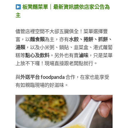
板凳麵菜單｜最新資訊請依店家公告為
主
儘管店裡空間不大卻五臟俱全！菜單選擇豐
富，以
麵食類
為主，亦有
水餃、捲餅、抓餅、
湯類
，以及小米粥、鍋貼、韭菜盒、港式蘿蔔
糕等
點心及飲料
。另外也有賣
滷味
，只是菜單
上放不下囉！現場直接跟老闆點就行。
與
外送平台 foodpanda
合作，在家也能享受
有如親臨現場的好滋味。