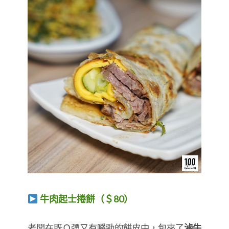
牛肉起士捲餅（＄80）
​​​​​​​老闆在既Ｑ彈又有嚼勁的餅皮中，包夾了
滷牛