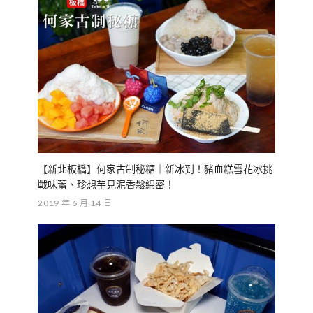
【新北板橋】何家古制秘糖｜新冰到！豬血糕雪花冰挑
戰味蕾、珍想芋見泥香鬆綿密！
2019 年 6 月 14 日