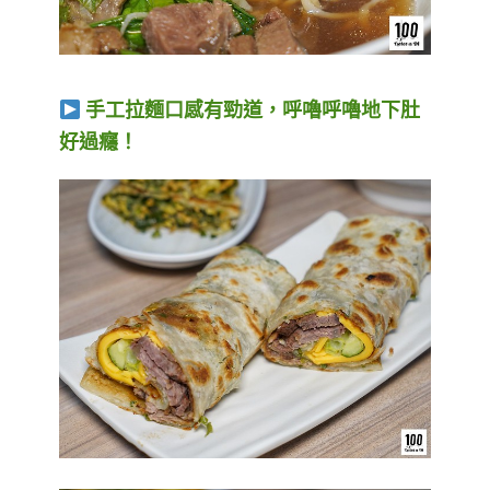
手工拉麵口感有勁道，呼嚕呼嚕地下肚
好過癮！