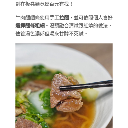
到在板凳麵竟然百元有找！
牛肉麵麵條使用
手工拉麵
，並可依照個人喜好
選擇麵條粗細
。湯頭融合清燉跟紅燒的做法，
儘管湯色濃郁但喝來甘醇不死鹹。