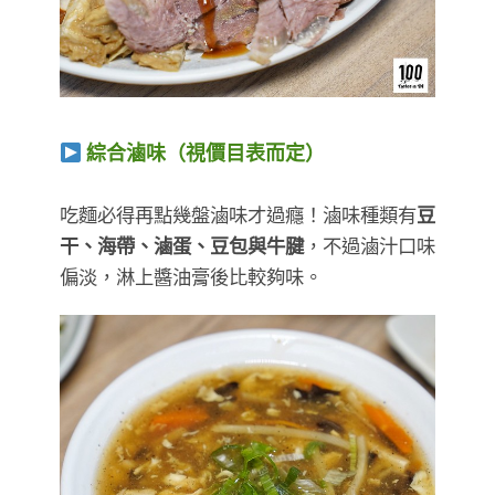
綜合滷味（視價目表而定）
​​​​​​​吃麵必得再點幾盤滷味才過癮！滷味種類有
豆
干、海帶、滷蛋、豆包與牛腱
，不過滷汁口味
偏淡，淋上醬油膏後比較夠味。