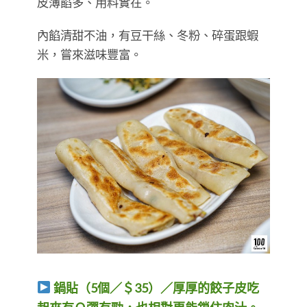
皮薄餡多、用料實在。
內餡清甜不油，有豆干絲、冬粉、碎蛋跟蝦
米，嘗來滋味豐富。
鍋貼（5個／＄35）／厚厚的餃子皮吃