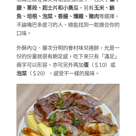
腱、蔥段、起士片和小黃瓜
。另有
玉米、鮪
魚、培根、泡菜、香腸、燻雞、豬肉
等選擇，
不論嘴巴多麼刁的人，總能找到一款適合你的
口味。
外酥內Ｑ、層次分明的眷村味兒捲餅，光是一
份的份量就很有飽足感，吃下來只有「滿足」
兩字可以形容。亦可另外再加
蛋
（＄10）或
泡菜
（＄20），感受不一樣的風味。