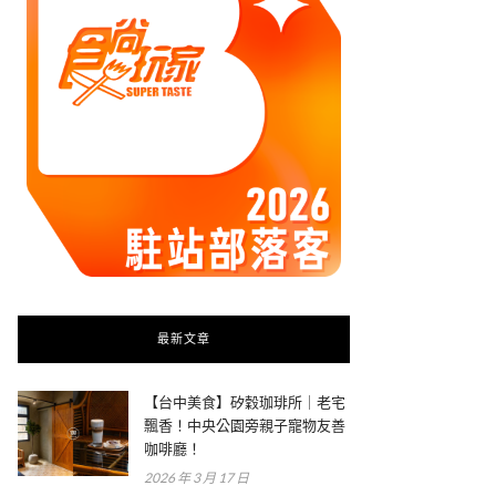
最新文章
【台中美食】矽穀珈琲所｜老宅
飄香！中央公園旁親子寵物友善
咖啡廳！
2026 年 3 月 17 日