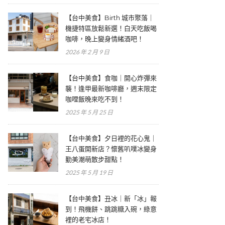
【台中美食】Birth 城市聚落｜
機捷特區放鬆新選！白天吃飯喝
咖啡，晚上變身情緒酒吧！
2026 年 2 月 9 日
【台中美食】食咖｜開心炸彈來
襲！逢甲最新咖啡廳，週末限定
咖哩飯晚來吃不到！
2025 年 5 月 25 日
【台中美食】夕日裡的花心鬼｜
王八蛋開新店？懷舊叭噗冰變身
勤美潮萌散步甜點！
2025 年 5 月 19 日
【台中美食】丑冰｜新「冰」報
到！飛機餅、跳跳糖入碗，綠意
裡的老宅冰店！