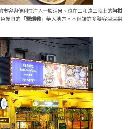
的市容與便利性注入一股活泉。位在三和路三段上的
阿柑
特色獨具的
「鹽焗雞」
帶入地方。不但讓許多饕客津津樂