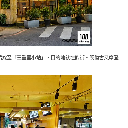
橘線至
「三重國小站」
，目的地就在對街。既復古又摩登