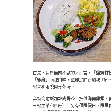
首先，對於無肉不歡的人而言，
「鹽焗甘
「椒麻」
兩種口味，並能加購新加坡 Tige
配菜和兩碗肉骨茶湯。
套餐均附
新加坡肉骨茶
，提供
海南雞飯、
單點主菜和白飯）。另有
僅限假日、限量