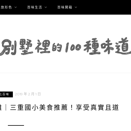
味旅形色
百味生活
百味開箱
2019 年 2 月 1 日
北百味
雞｜三重國小美食推薦！享受真實且道