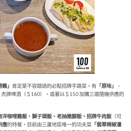
榜雞」
肯定是不容錯過的必點招牌手路菜。有
「原味」
、
r 虎牌啤酒（＄160），或著以＄150 加購三道隨機供應的
南洋咖哩雞飯、獅子頭飯、老抽豬腳飯、招牌牛肉飯
（可
供應
的特餐，目前由三蘆地區唯一的功夫菜
「翡翠辣椒灌