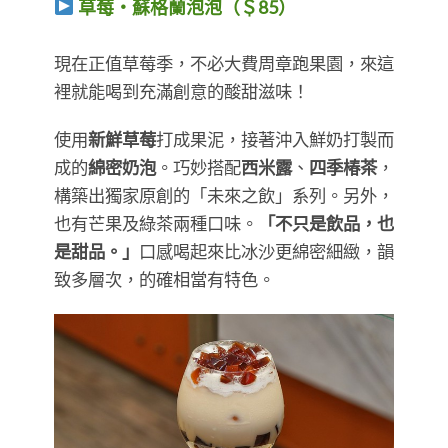
草莓・蘇格蘭泡泡（＄85）
​​​​​​​現在正值草莓季，不必大費周章跑果園，來這
裡就能喝到充滿創意的酸甜滋味！
使用
新鮮草莓
打成果泥，接著沖入鮮奶打製而
成的
綿密奶泡
。巧妙搭配
西米露
、
四季椿茶
，
構築出獨家原創的「未來之飲」系列。另外，
也有芒果及綠茶兩種口味。
「不只是飲品，也
是甜品。」
口感喝起來比冰沙更綿密細緻，韻
致多層次，的確相當有特色。