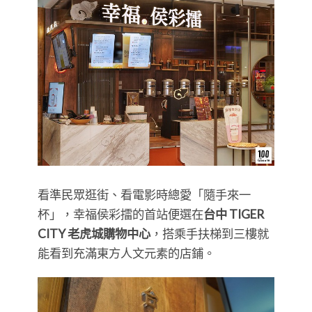
看準民眾逛街、看電影時總愛「隨手來一
杯」，幸福侯彩擂的首站便選在
台中 TIGER
CITY 老虎城購物中心
，搭乘手扶梯到三樓就
能看到充滿東方人文元素的店鋪。