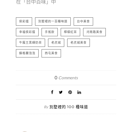
在「台中百味」中
侯彩擂
別墅裡的一百種味道
台中美食
幸福侯彩擂
手搖飲
檸檬紅茶
河南路美食
牛魔王黑磚奶茶
老虎城
老虎城美食
蘇格蘭泡泡
西屯美食
0
Comments
別墅裡的 100 種味道
By