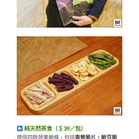
純天然茶食（＄39／包）
提供四款蔬果脆條，包括
香蕉脆片、敏豆脆