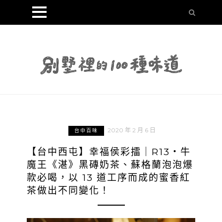
2020 年 2 月 6 日
台中百味
【台中西屯】幸福侯彩擂｜R13・牛
魔王《湛》黑磚奶茶、蘇格蘭泡泡爆
款必喝，以 13 道工序而成的蜜香紅
茶做出不同變化！