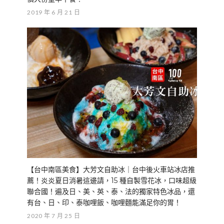
2019 年 6 月 21 日
【台中南區美食】大芳文自助冰｜台中後火車站冰店推
薦！炎炎夏日消暑這邊請，15 種自製雪花冰，口味超級
聯合國！遍及日、美、英、泰、法的獨家特色冰品，還
有台、日、印、泰咖哩飯、咖哩麵能滿足你的胃！
2020 年 7 月 25 日