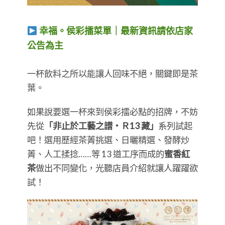
幸福。侯彩擂菜單｜最新資訊請依店家
公告為主
​​​​​​​一杯飲料之所以能讓人回味不絕，關鍵即是茶
葉。
如果說要選一杯來到侯彩擂必點的招牌，不妨
先從
「非止於工藝之譜・Ｒ13 藏」
系列試起
吧！選用歷經茶菁挑選、日曬精選、發酵炒
菁、人工揉捻……等 13 道工序而成的
蜜香紅
茶
做出不同變化，光聽店員介紹就讓人躍躍欲
試！