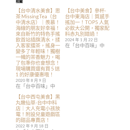
相關
【台中清水美食】思
【台中美食】參杯-
茶 MissingTea（台
台中東海店｜質感手
中清水店）｜羨慕！
搖加一！TOP5 人氣
海線的朋友好幸福！
必飲大公開，獨家配
來自新竹的特色手搖
料赤丸別錯過！
飲首站插旗清水，揉
2024 年 1 月 22 日
入客家擂茶，搖身一
在「台中百味」中
變多了年輕味！獨樹
一幟的茶香魅力，喝
了包準你也會想念！
現場購買還有買 5 送
1 的好康優惠哦！
2020 年 8 月 9 日
在「台中百味」中
【台中西屯美食】黑
丸嫩仙草-台中中科
店｜大人充電小孩放
電！附設兒童遊戲區
的甜品專賣店！
2022 年 9 月 18 日