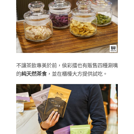
不讓茶飲專美於前，侯彩擂也有販售四種涮嘴
的
純天然茶食
，並在櫃檯大方提供試吃。