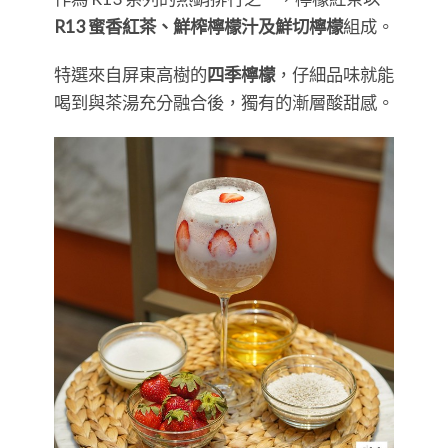
R13 蜜香紅茶、鮮榨檸檬汁及鮮切檸檬
組成。
特選來自屏東高樹的
四季檸檬
，仔細品味就能
喝到與茶湯充分融合後，獨有的漸層酸甜感。