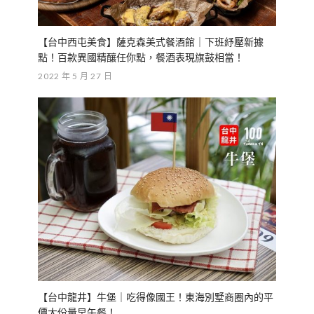
【台中西屯美食】薩克森美式餐酒館｜下班紓壓新據
點！百款異國精釀任你點，餐酒表現旗鼓相當！
2022 年 5 月 27 日
【台中龍井】牛堡｜吃得像國王！東海別墅商圈內的平
價大份量早午餐！