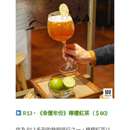
R13・《幸運年份》檸檬紅茶（＄80）
​​​​​​​作為 R13 系列的熱銷排行之一，檸檬紅茶以