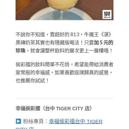
不說你不知道，賣超好的 R13・牛魔王《湛》
黑磚奶茶其實也有隱藏版喝法！只要
加 5 元的
珍珠
，就會讓整杯飲料的層次更上一層樓哦！
侯彩擂的飲料簡單不花俏，希望能帶給消費者
家常般的幸福感。如果喜歡返璞歸真的感覺，
也推薦你試試！
幸福侯彩擂（台中 TIGER CITY 店）
粉絲專頁：
幸福侯彩擂台中 TIGER