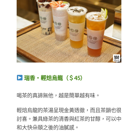
瑞香・輕焙烏龍（＄45）
喝茶的真諦無他，越是簡單越有味。
輕焙烏龍的茶湯呈現金黃透徹，而且茶韻也很
討喜。兼具綠茶的清香與紅茶的甘醇，可以中
和大快朵頤之後的油膩感。