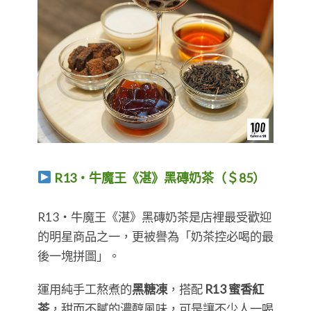
R13・牛魔王《湛》黑磚奶茶（＄85）
​​​​​​R13・牛魔王《湛》黑磚奶茶是店裡最受歡迎
的明星商品之一，更被譽為「奶茶控必喝的最
後一塊拼圖」。
運用純手工熬煮的
黑糖凍
，搭配
R13 蜜香紅
茶
，甜而不膩的濃醇風味，可是讓不少人一喝