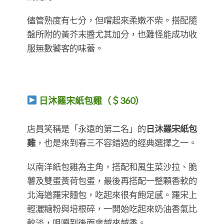
儘管熟度有七分，但嚐起來柔嫩不柴。搭配隨
盤所附的黃芥末醬尤其加分，也難怪能成功收
服無數饕客的味蕾。
日沐羅宋紙包雞（＄360）
​​​​​​​店員笑稱是「永遠的第二名」的
日沐羅宋紙包
雞
，也是來到春三不容錯過的經典選擇之一。
以南洋紙包雞為主角，搭配和風生菜沙拉、脆
薯及雙蛋黃荷包蛋，最後再搭配一整顆香軟的
北海道羅宋麵包，吃起來很有飽足感。羅宋上
輕灑糖粉與培根碎，一開始吃起來奶油香氣比
較淡，咀嚼到後面會越來越香。