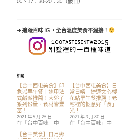
00、17：30-20：30（假日）
➜ 追蹤百味 IG ，全台溫度美食不漏接！
相關
【台中西屯美食】印
【台中西屯美食】日
象派早午餐｜逢甲法
常日嚐｜捷運文心櫻
式鹹派推薦！大盤子
花站早午餐推薦！老
系列份量、食材皆豐
宅裡的愜意好「食」
富！
光！
2021 年 5 月 25 日
2021 年 3 月 30 日
在「台中百味」中
在「台中百味」中
【台中美食】日月鄉