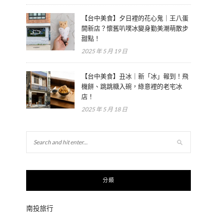
【台中美食】夕日裡的花心鬼｜王八蛋
開新店？懷舊叭噗冰變身勤美潮萌散步
甜點！
2025 年 5 月 19 日
【台中美食】丑冰｜新「冰」報到！飛
機餅、跳跳糖入碗，綠意裡的老宅冰
店！
2025 年 5 月 18 日
分類
南投旅行