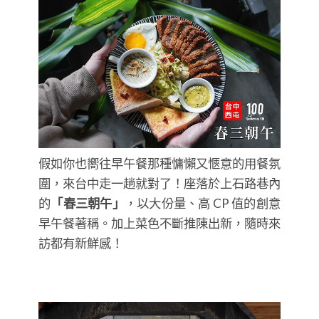
假如你也嚮往早午餐那種慵懶又愜意的用餐氛
圍，來台中走一趟就對了！座落於上石路巷內
的
「春三朝午」
，以大份量、高 CP 值的創意
早午餐著稱。加上菜色不斷推陳出新，隨時來
訪都有新鮮感！