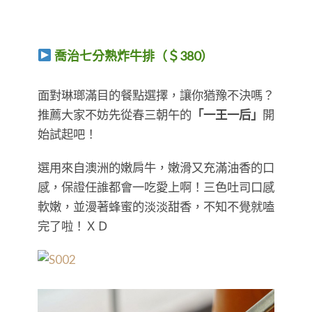
喬治七分熟炸牛排（＄380）
​​​​​​​面對琳瑯滿目的餐點選擇，讓你猶豫不決嗎？
推薦大家不妨先從春三朝午的
「一王一后」
開
始試起吧！
選用來自澳洲的嫩肩牛，嫩滑又充滿油香的口
感，保證任誰都會一吃愛上啊！三色吐司口感
軟嫩，並漫著蜂蜜的淡淡甜香，不知不覺就嗑
完了啦！ＸＤ