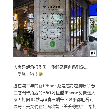
人家是轉角遇到愛，我們是轉角遇到愛……
「愛鳳」啦！
還在嫌每年的新 iPhone 總是越賣越貴嗎？春
三店門轉角處的
550 吋巨型 iPhone
免費送大
家！打開 IG 搜尋
#春三朝午
，幾乎都能看到
帥哥、美女們在這面牆留下美美的照片。撥打