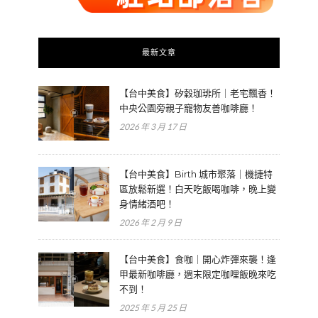
最新文章
【台中美食】矽穀珈琲所｜老宅飄香！
中央公園旁親子寵物友善咖啡廳！
2026 年 3 月 17 日
【台中美食】Birth 城市聚落｜機捷特
區放鬆新選！白天吃飯喝咖啡，晚上變
身情緒酒吧！
2026 年 2 月 9 日
【台中美食】食咖｜開心炸彈來襲！逢
甲最新咖啡廳，週末限定咖哩飯晚來吃
不到！
2025 年 5 月 25 日