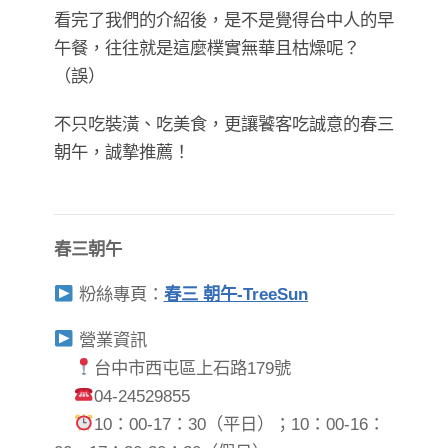
看完了我們的介紹後，是不是覺得台中人的早
午餐，往往就是這麼樸實無華且枯燥呢？
（誤）
不只吃裝潢、吃美食，更讓饕客吃誠意的春三
朝午，誠摯推薦！
春三朝午
粉絲專頁：
春三 朝午-TreeSun
營業資訊
台中市西屯區上石路179號
04-24529855
10：00-17：30（平日）；10：00-16：