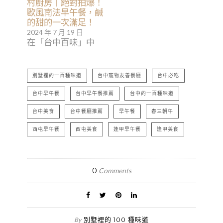
村廚房｜絕對拍爆！
歐風南法早午餐，鹹
的甜的一次滿足！
2024 年 7 月 19 日
在「台中百味」中
別墅裡的一百種味道
台中寵物友善餐廳
台中必吃
台中早午餐
台中早午餐推薦
台中的一百種味道
台中美食
台中餐廳推薦
早午餐
春三朝午
西屯早午餐
西屯美食
逢甲早午餐
逢甲美食
0
Comments
別墅裡的 100 種味道
By