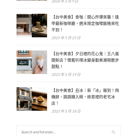
2026 年 2 月 9 日
【台中美食】食咖｜開心炸彈來襲！逢
甲最新咖啡廳，週末限定咖哩飯晚來吃
不到！
2025 年 5 月 25 日
【台中美食】夕日裡的花心鬼｜王八蛋
開新店？懷舊叭噗冰變身勤美潮萌散步
甜點！
2025 年 5 月 19 日
【台中美食】丑冰｜新「冰」報到！飛
機餅、跳跳糖入碗，綠意裡的老宅冰
店！
2025 年 5 月 18 日