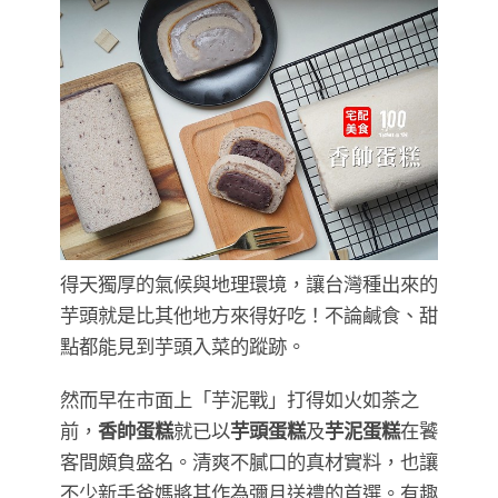
得天獨厚的氣候與地理環境，讓台灣種出來的
芋頭就是比其他地方來得好吃！不論鹹食、甜
點都能見到芋頭入菜的蹤跡。
然而早在市面上「芋泥戰」打得如火如荼之
前，
香帥蛋糕
就已以
芋頭蛋糕
及
芋泥蛋糕
在饕
客間頗負盛名。清爽不膩口的真材實料，也讓
不少新手爸媽將其作為彌月送禮的首選。有趣