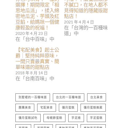
選擇！期間限定「相
不膩口，在地人都不
思地瓜派」，揉入綿
見得知道的隱藏版甜
密地瓜泥、芋頭及紅
點店！
豆餡，給媽咪一個健
2021 年 4 月 4 日
康輕盈的祝福！
在「台灣的一百種味
道」中
2020 年 4 月 23 日
在「台中百味」中
【宅配美食】起士公
爵｜堅持純粹原味，
一間只賣最真實、簡
單味道的甜點店
2018 年 8 月 14 日
在「台南百味」中
別墅裡的一百種味道
台北的一百種味道
台北美食
團購美食
宅配美食
彌月蛋糕
彌月蛋糕推薦
彌月蛋糕試吃
母親節蛋糕
芋泥捲
芋泥蛋糕