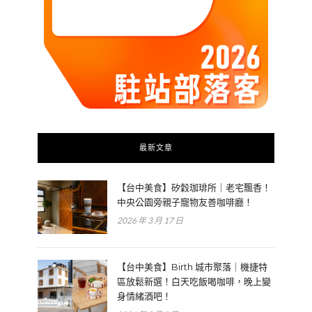
最新文章
【台中美食】矽穀珈琲所｜老宅飄香！
中央公園旁親子寵物友善咖啡廳！
2026 年 3 月 17 日
【台中美食】Birth 城市聚落｜機捷特
區放鬆新選！白天吃飯喝咖啡，晚上變
身情緒酒吧！