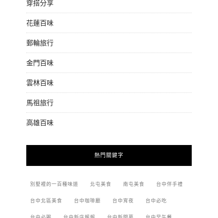
穿搭分享
花蓮百味
郵輪旅行
金門百味
雲林百味
馬祖旅行
高雄百味
熱門關鍵字
別墅裡的一百種味道
北屯美食
南屯美食
台中伴手禮
台中北區美食
台中咖啡廳
台中宵夜
台中必吃
台中必喝
台中新店報報
台中新開幕
台中早午餐