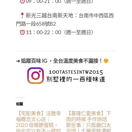
09：00-21：00（週一至週日）
新光三越台南新天地：
台南市中西區西
門路一段658號B2
11
：00-22：00（週一至週日）
➜ 追蹤百味 IG ，全台溫度美食不漏接！
相關
【宅配美食】法雅幸
【基隆仁愛美食】下
福概念文心店｜
雨的時候 手作烘焙
2020 母親節蛋糕，
那些事｜只逛廟口太
你也可以有不一樣的
可惜！千層蛋糕濃郁