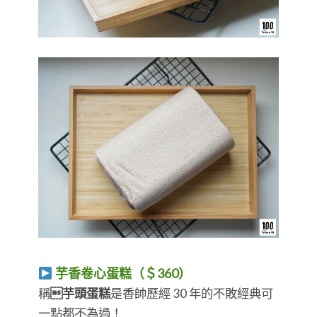
芋香卷心蛋糕（＄360）
稱
芋頭蛋糕
是香帥歷經 30 年的不敗經典可
一點都不為過！