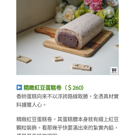
精緻紅豆蛋糕卷（＄260）
香帥蛋糕向來不以浮誇路線取勝，全憑真材實
料擄獲人心。
精緻紅豆蛋糕卷，其蛋糕體本身就有綴上紅豆
顆粒裝飾。看那幾乎快要滿出來的紮實內餡，