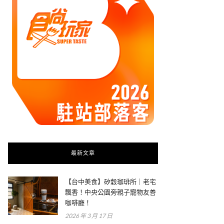
最新文章
【台中美食】矽穀珈琲所｜老宅
飄香！中央公園旁親子寵物友善
咖啡廳！
2026 年 3 月 17 日