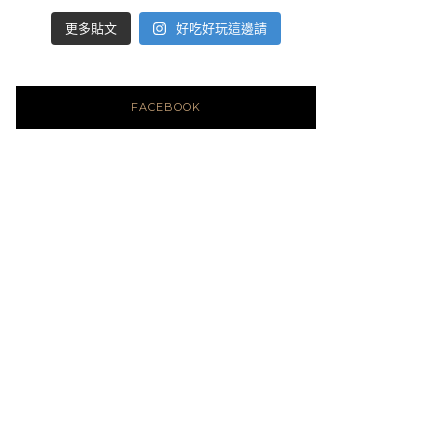
好吃好玩這邊請
更多貼文
FACEBOOK