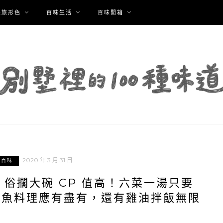
味旅形色
百味生活
百味開箱
2020 年 3 月 31 日
園百味
俗擱大碗 CP 值高！六菜一湯只要
到活魚料理應有盡有，還有雞油拌飯無限