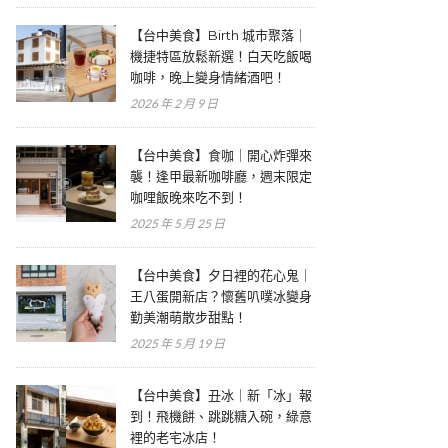
【台中美食】Birth 城市聚落｜
機捷特區放鬆新選！白天吃飯喝
咖啡，晚上變身情緒酒吧！
2026 年 2 月 9 日
【台中美食】食咖｜開心炸彈來
襲！逢甲最新咖啡廳，週末限定
咖哩飯晚來吃不到！
2025 年 5 月 25 日
【台中美食】夕日裡的花心鬼｜
王八蛋開新店？懷舊叭噗冰變身
勤美潮萌散步甜點！
2025 年 5 月 19 日
【台中美食】丑冰｜新「冰」報
到！飛機餅、跳跳糖入碗，綠意
裡的老宅冰店！