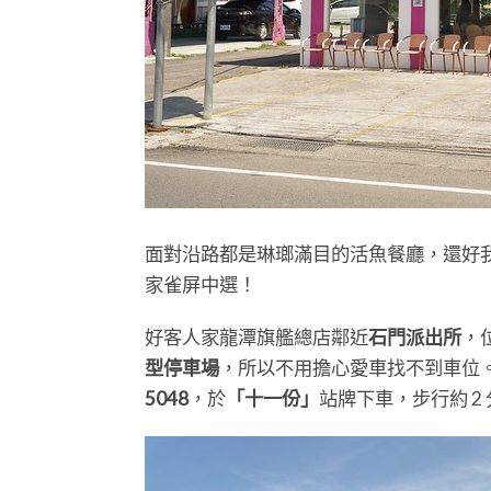
面對沿路都是琳瑯滿目的活魚餐廳，還好
家雀屏中選！
好客人家龍潭旗艦總店鄰近
石門派出所
，
型停車場
，所以不用擔心愛車找不到車位
5048
，於
「十一份」
站牌下車，步行約 2