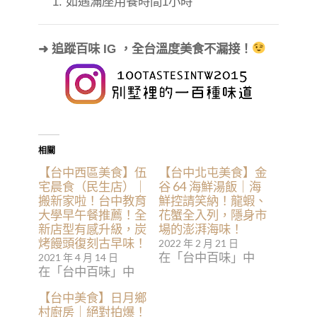
1. 如遇滿座用餐時間1小時
➜ 追蹤百味 IG ，全台溫度美食不漏接！
相關
【台中西區美食】伍
【台中北屯美食】金
宅晨食（民生店）｜
谷 64 海鮮湯飯｜海
搬新家啦！台中教育
鮮控請笑納！龍蝦、
大學早午餐推薦！全
花蟹全入列，隱身市
新店型有感升級，炭
場的澎湃海味！
烤饅頭復刻古早味！
2022 年 2 月 21 日
在「台中百味」中
2021 年 4 月 14 日
在「台中百味」中
【台中美食】日月鄉
村廚房｜絕對拍爆！