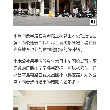
印象中最早是在青海路上初識土木公社這個品
牌，而後隨著二代店以全新風格登場，現在在
許多地方也都能嚐到他們家的好味道了。
土木公社昌平店
於今年六月中旬開始試賣，讓
周邊的居民多了早餐新選擇。可以搭乘任一行
經
昌平北屯路口
或
文昌國小（興安路）
站的公
車，兩者步行過來的距離均差不多。