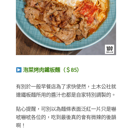
泡菜烤肉鐵板麵（＄85）
​​​​​​​有別於一般早餐店為了求快使然，土木公社就
連鐵板麵所用的醬汁也都是自家特別調製的。
貼心提醒，可別以為麵條表面泛紅一片只是嚇
唬嚇唬各位的，吃到最後真的會有微辣的後韻
啊！