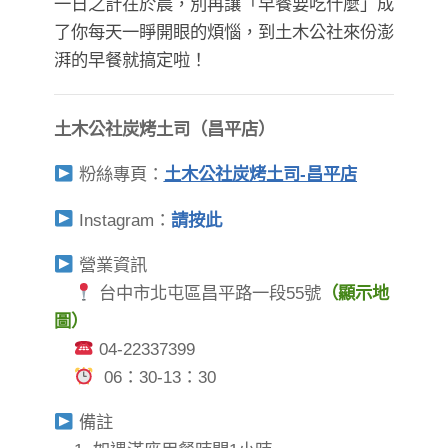
一日之計在於晨，別再讓「早餐要吃什麼」成
了你每天一睜開眼的煩惱，到土木公社來份澎
湃的早餐就搞定啦！
土木公社炭烤土司（昌平店）
粉絲專頁：
土木公社炭烤土司-昌平店
Instagram：
請按此
營業資訊
台中市北屯區昌平路一段55號
（顯示地
圖）
04-22337399
06：30-13：30
備註