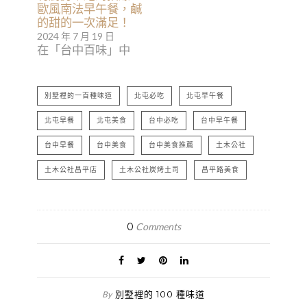
歐風南法早午餐，鹹
的甜的一次滿足！
2024 年 7 月 19 日
在「台中百味」中
別墅裡的一百種味道
北屯必吃
北屯早午餐
北屯早餐
北屯美食
台中必吃
台中早午餐
台中早餐
台中美食
台中美食推薦
土木公社
土木公社昌平店
土木公社炭烤土司
昌平路美食
0
Comments
別墅裡的 100 種味道
By