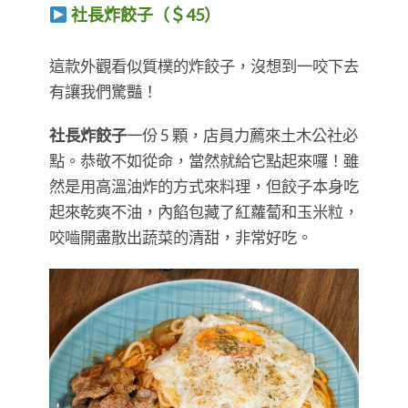
社長炸餃子（＄45）
​​​​​​​這款外觀看似質樸的炸餃子，沒想到一咬下去
有讓我們驚豔！
社長炸餃子
一份 5 顆，店員力薦來土木公社必
點。恭敬不如從命，當然就給它點起來囉！雖
然是用高溫油炸的方式來料理，但餃子本身吃
起來乾爽不油，內餡包藏了紅蘿蔔和玉米粒，
咬嚙開盡散出蔬菜的清甜，非常好吃。