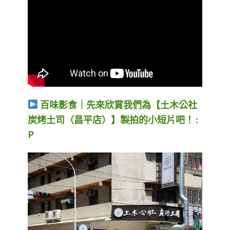
百味影食｜先來欣賞我們為【土木公社
炭烤土司（昌平店）】製拍的小短片吧！ :
P