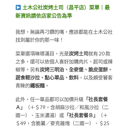
土木公社炭烤土司（昌平店）菜單｜最
新資訊請依店家公告為準
​​​​​​​我想，無論再刁鑽的嘴，應該都能在土木公社
找到屬於你的那一味！
菜單選項琳瑯滿目，光是
炭烤土司
就有 20 款
之多，還可以依個人喜好加購肉片、起司或辣
椒等。另有
炭烤三明治、全麥堡、脆皮蛋餅、
蔬食輕沙拉、點心單品、飲料
，以及頗受饕客
青睞的
鐵板麵
。
此外，任一單品都可以加價升級
「社長套餐
Ａ」
（＋＄79，含胡麻沙拉／和風沙拉（二
選一）、玉米濃湯）或
「社長套餐Ｂ」
（＋
＄49，含脆薯／麥克雞塊（二選一）、＄25