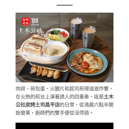
肉排、荷包蛋、火腿片和起司煎得滋滋作響，
在火熱的煎台上演著誘人的四重奏。這是
土木
公社炭烤土司昌平店
的日常，從清晨六點半開
始營業，廚師們的雙手便從沒停過。