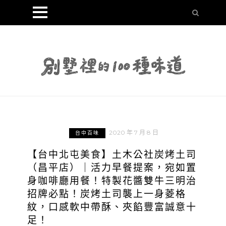
2020 年 7 月 8 日
台中百味
【台中北屯美食】土木公社炭烤土司
（昌平店）｜活力早餐提案，宛如置
身咖啡廳用餐！特製花醬雙牛三明治
招牌必點！炭烤土司襲上一身菱格
紋，口感軟中帶酥、夾餡豐富誠意十
足！