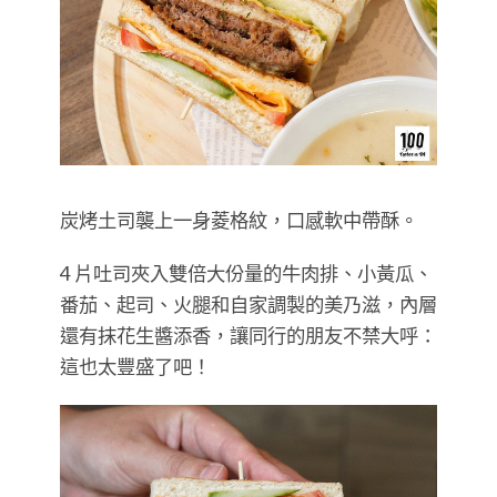
炭烤土司襲上一身菱格紋，口感軟中帶酥。
4 片吐司夾入雙倍大份量的牛肉排、小黃瓜、
番茄、起司、火腿和自家調製的美乃滋，內層
還有抹花生醬添香，讓同行的朋友不禁大呼：
這也太豐盛了吧！