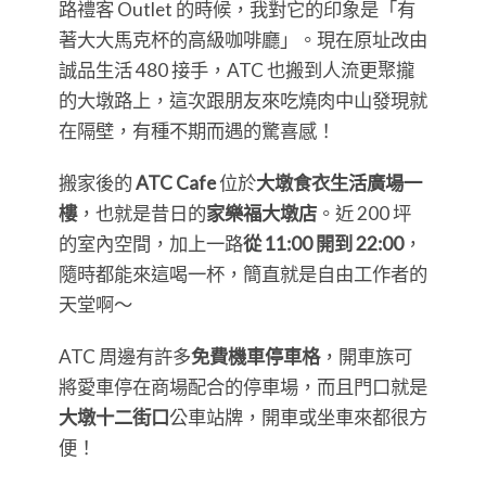
路禮客 Outlet 的時候，我對它的印象是「有
著大大馬克杯的高級咖啡廳」。現在原址改由
誠品生活 480 接手，ATC 也搬到人流更聚攏
的大墩路上，這次跟朋友來吃燒肉中山發現就
在隔壁，有種不期而遇的驚喜感！
搬家後的
ATC Cafe
位於
大墩食衣生活廣場一
樓
，也就是昔日的
家樂福大墩店
。近 200 坪
的室內空間，加上一路
從 11:00 開到 22:00
，
隨時都能來這喝一杯，簡直就是自由工作者的
天堂啊～
ATC 周邊有許多
免費機車停車格
，開車族可
將愛車停在商場配合的停車場，而且門口就是
大墩十二街口
公車站牌，開車或坐車來都很方
便！