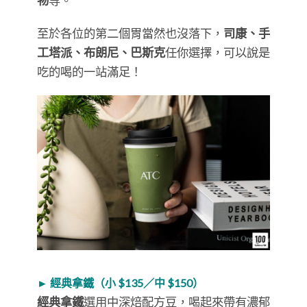
物
等。
至於各位的第二個胃當然也沒落下，
司康、手
工塔派、布朗尼、巴斯克
任你選擇，可以說是
吃的喝的一站滿足！
► 經典拿鐵（小 $135／中 $150）
經典拿鐵
選用中深焙配方豆，喝起來帶有濃郁