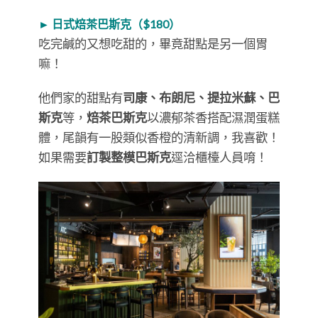
► 日式焙茶巴斯克（$180）
吃完鹹的又想吃甜的，畢竟甜點是另一個胃
嘛！
他們家的甜點有
司康、布朗尼、提拉米蘇、巴
斯克
等，
焙茶巴斯克
以濃郁茶香搭配濕潤蛋糕
體，尾韻有一股類似香橙的清新調，我喜歡！
如果需要
訂製整模巴斯克
逕洽櫃檯人員唷！