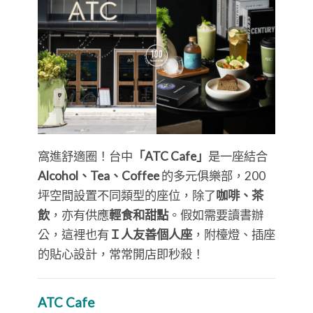
窩進舒適圈！台中
「ATC Cafe」
是一座結合
Alcohol、Tea、Coffee
的多元俱樂部，200
坪空間設置不同類型的座位，除了
咖啡、茶
飲
，亦有供應
輕食和甜點
。假如需要讀書辦
公，這裡也有
Ｉ人友善個人座
，附檯燈、插座
的貼心設計，常常開店即秒殺！
ATC Cafe