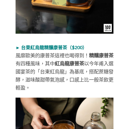
► 台東紅烏龍精釀康普茶（$200）
風靡歐美的康普茶這裡也喝得到！
精釀康普茶
有四種風味，其中
紅烏龍康普茶
以今年甫入選
國宴茶的「台東紅烏龍」為基底，搭配蔗糖發
酵，滋味酸甜帶氣泡感，口感上比一般茶飲更
輕盈。