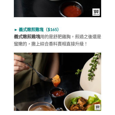
► 義式嫩煎雞塊（$165）
義式嫩煎雞塊
用的是舒肥雞胸，煎過之後還是
蠻嫩的，撒上綜合香料賣相直接升級！