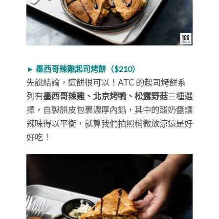
► 墨西哥辣雞起司烤餅（$210）
先說結論，這餅很可以！ATC 的起司烤餅系
列有
墨西哥辣雞、北京烤鴨、松露野菇
三種選
擇，自製餅皮包裹濃厚內餡，其中的酸奶醬讓
辣味得以平衡，就算我們拍照稍微放涼還是好
好吃！