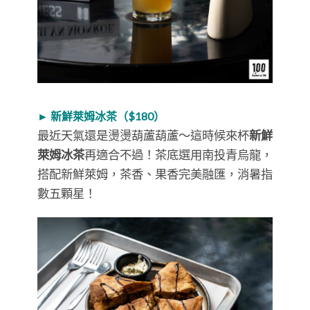
► 新鮮萊姆冰茶（$180）
最近天氣還是燙燙葫蘆葫蘆～這時候來杯
新鮮
萊姆冰茶
再適合不過！茶底選用南投青烏龍，
搭配新鮮萊姆，茶香、果香完美融匯，消暑指
數五顆星！