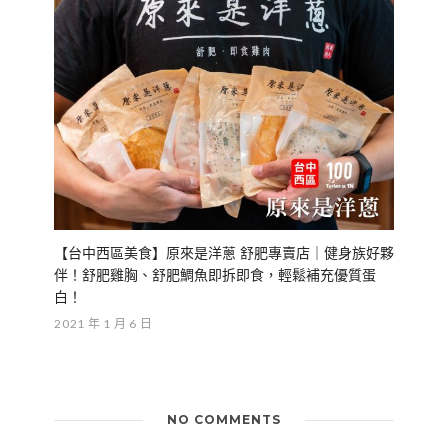
【台中西區美食】原來是洋蔥 舒肥專賣店｜健身族好夥
伴！舒肥雞胸、舒肥鯛魚即拆即食，輕鬆補充優質蛋
白！
2021 年 1 月 6 日
NO COMMENTS