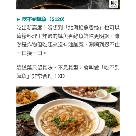
► 吃不到鱈魚（$120）
吃出新高度！沒想到「北海鱈魚香絲」也可以
這樣料理！炸過的鱈魚香絲魚鮮味更明顯，雖
然是炸物但吃起來沒有油膩感，涮嘴到忍不住
一口接一口。
這道菜只留其味，不見其型，會叫做「吃不到
鱈魚」非常合理！XD