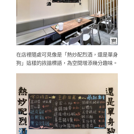
在店裡隨處可見像是「熱炒配烈酒，還是單身
狗」這樣的詼諧標語，為空間增添幾分趣味。