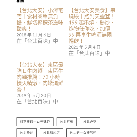
相關
【台北大安】小澤宅
【台北大安美食】串
宅｜食材簡單無負
燒殿｜飽到天靈蓋！
擔，鮮切檸檬茶滋味
499 起串燒、熱炒、
酸爽！
炸物任你吃，加價
99 再享生啤酒無限
2018 年 11 月 6 日
在「台北百味」中
暢飲！
2021 年 5 月 4 日
在「台北百味」中
【台北大安】東區最
強Ｌ牛肉麵｜東區牛
肉麵推薦！72 小時
慢火精燉，肉嫩湯鮮
香！
2019 年 5 月 20 日
在「台北百味」中
別墅裡的一百種味道
台北宵夜
台北必吃
台北熱炒
台北熱炒店
台北的一百種味道