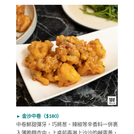
► 金沙中卷（$180）
中卷鮮甜彈牙，巧將葱、辣椒等辛香料一併裹
入薄脆麵衣中，上桌前再淋上沙沙的鹹蛋黃，