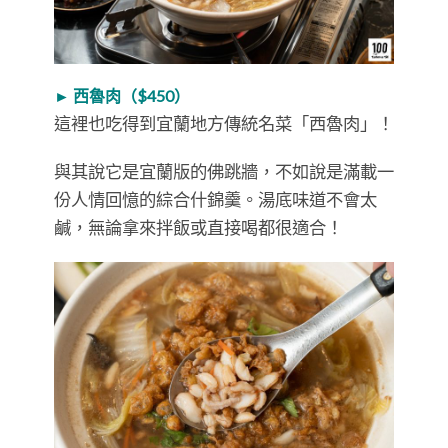
► 西魯肉（$450）
這裡也吃得到宜蘭地方傳統名菜「西魯肉」！
與其說它是宜蘭版的佛跳牆，不如說是滿載一
份人情回憶的綜合什錦羹。湯底味道不會太
鹹，無論拿來拌飯或直接喝都很適合！