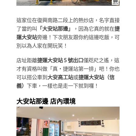
這家位在復興南路二段上的熱炒店，名字直接
了當的叫
「大安站那邊」
，因為它真的就在
捷
運大安站
旁邊！下次朋友跟你約這邊吃飯，可
別以為人家在開玩笑！
店址距離
捷運大安站 5 號出口
僅咫尺之遙，這
才有資格叫做「真・捷運站第一排」吧！你也
可以搭公車到
大安高工站
或
捷運大安站（信
義）
下車，一樣也是走一下就到囉！
大安站那邊 店內環境