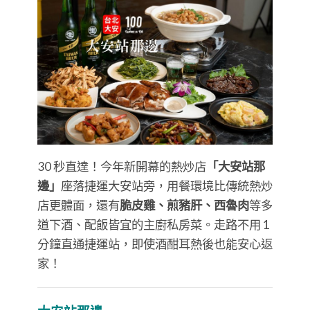
30 秒直達！今年新開幕的熱炒店
「大安站那
邊」
座落捷運大安站旁，用餐環境比傳統熱炒
店更體面，還有
脆皮雞、煎豬肝、西魯肉
等多
道下酒、配飯皆宜的主廚私房菜。走路不用 1
分鐘直通捷運站，即使酒酣耳熱後也能安心返
家！