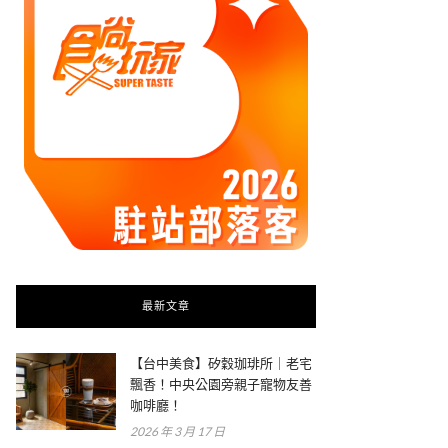
最新文章
【台中美食】矽穀珈琲所｜老宅
飄香！中央公園旁親子寵物友善
咖啡廳！
2026 年 3 月 17 日