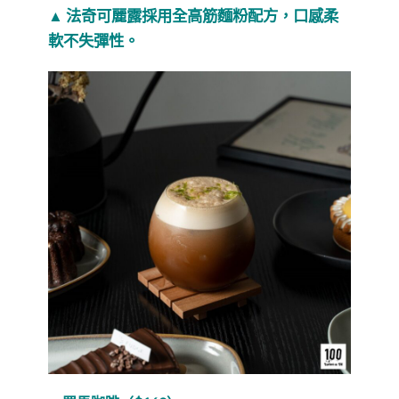
▲ 法奇可麗露採用全高筋麵粉配方，口感柔
軟不失彈性。