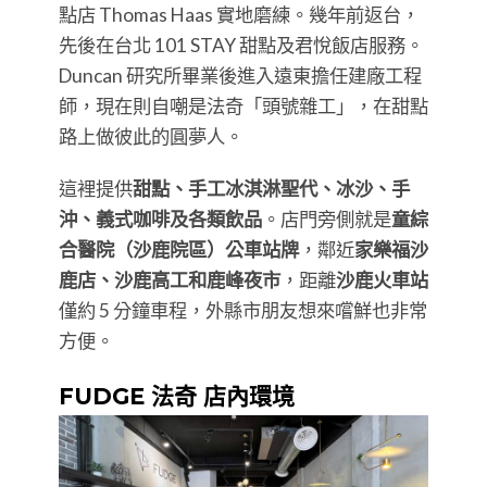
點店 Thomas Haas 實地磨練。幾年前返台，
先後在台北 101 STAY 甜點及君悅飯店服務。
Duncan 研究所畢業後進入遠東擔任建廠工程
師，現在則自嘲是法奇「頭號雜工」，在甜點
路上做彼此的圓夢人。
這裡提供
甜點、手工冰淇淋聖代、冰沙、手
沖、義式咖啡及各類飲品
。店門旁側就是
童綜
合醫院（沙鹿院區）公車站牌
，鄰近
家樂福沙
鹿店、沙鹿高工和鹿峰夜市
，距離
沙鹿火車站
僅約 5 分鐘車程，外縣市朋友想來嚐鮮也非常
方便。
FUDGE 法奇 店內環境