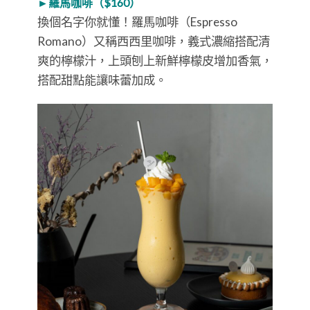
►羅馬咖啡（$160）
換個名字你就懂！羅馬咖啡（Espresso
Romano）又稱西西里咖啡，義式濃縮搭配清
爽的檸檬汁，上頭刨上新鮮檸檬皮增加香氣，
搭配甜點能讓味蕾加成。