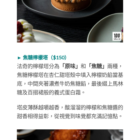
► 焦糖檸檬塔（$150）
法奇的檸檬塔分為
「原味」
和
「焦糖」
兩種，
焦糖檸檬塔在杏仁甜塔殼中填入檸檬奶餡當基
底，中間夾著濃煮牛奶焦糖餡，最後綴上馬林
糖及百摺裙般的義式蛋白霜。
塔皮薄酥越嚼越香，酸溜溜的檸檬和焦糖醬的
甜香相得益彰，從視覺到味覺都充滿記憶點。