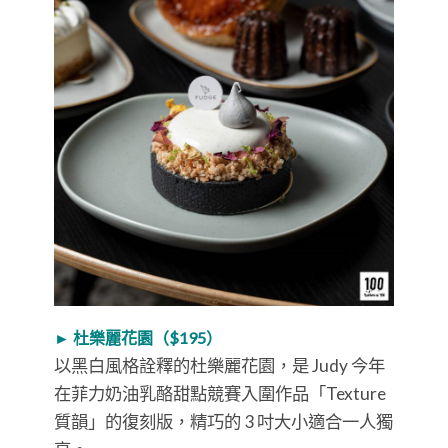
► 杜樂麗花園（$195）
以黑白風格詮釋的杜樂麗花園，是 Judy 今年
在菲力奶油乳酪甜點競賽入圍作品「Texture
質韻」的復刻版，精巧的 3 吋大小適合一人獨