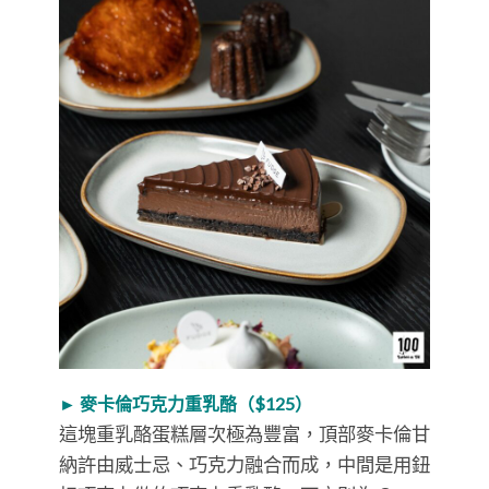
► 麥卡倫巧克力重乳酪（$125）
這塊重乳酪蛋糕層次極為豐富，頂部麥卡倫甘
納許由威士忌、巧克力融合而成，中間是用鈕