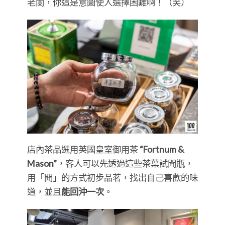
老闆，你這是意圖使人選擇困難啊！（笑）
店內茶品選用英國皇室御用茶
“Fortnum &
Mason”
，客人可以先透過這些茶葉試聞瓶，
用「聞」的方式初步品茗，找出自己喜歡的味
道，並且
能回沖一次
。