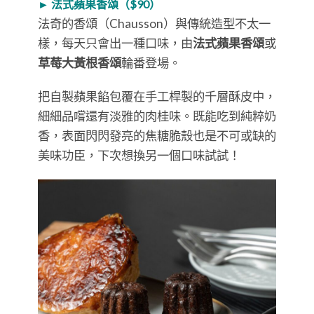
► 法式蘋果香頌（$90）
法奇的香頌（Chausson）與傳統造型不太一
樣，每天只會出一種口味，由
法式蘋果香頌
或
草莓大黃根香頌
輪番登場。
把自製蘋果餡包覆在手工桿製的千層酥皮中，
細細品嚐還有淡雅的肉桂味。既能吃到純粹奶
香，表面閃閃發亮的焦糖脆殼也是不可或缺的
美味功臣，下次想換另一個口味試試！