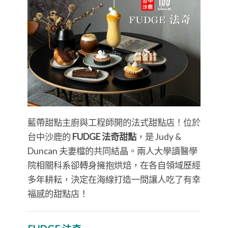
藍帶甜點主廚與工程師開的法式甜點店！位於
台中沙鹿的
FUDGE 法奇甜點
，是 Judy &
Duncan 夫妻檔的共同結晶。兩人大學讀醫學
院相關科系卻轉身擁抱烘焙，在各自領域歷經
多年耕耘，決定在海線打造一間讓人吃了有幸
福感的甜點店！