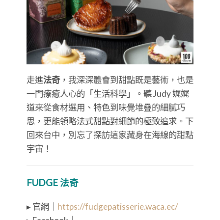
走進
法奇
，我深深體會到甜點既是藝術，也是
一門療癒人心的「生活科學」。聽 Judy 娓娓
道來從食材選用、特色到味覺堆疊的細膩巧
思，更能領略法式甜點對細節的極致追求。下
回來台中，別忘了探訪這家藏身在海線的甜點
宇宙！
FUDGE 法奇
▸ 官網｜
https://fudgepatisserie.waca.ec/