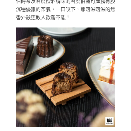
伯爵茶及君度橙酒調味的君度伯爵可麗露有股
沉穩優雅的茶氣，一口咬下，那喀滋喀滋的焦
香外殼更教人欲罷不能！