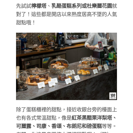
先試試
檸檬塔
、
乳酪蛋糕系列或杜樂麗花園
就
對了！這些都是開店以來熱度居高不墜的人氣
甜點哦！
除了蛋糕櫃裡的甜點，接近收銀台旁的檯面上
也有各式常溫甜點，像是
紅茶黑醋栗洋梨塔、
可麗露、司康、香頌、布朗尼和磅蛋糕
等等。