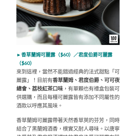
►香草蘭姆可麗露（$60）／君度伯爵可麗露
（$60）
來到這裡，當然不能錯過經典的法式甜點「可
麗露」！目前有
香草蘭姆、君度伯爵、可可夜
總會、荔枝紅茶口味
，有單顆也有禮盒包裝可
供選購，而且每種可麗露皆有添加不同屬性的
酒款以呼應其風味。
香草蘭姆可麗露帶著天然香草莢的芬芳，同時
結合了黑蘭姆酒香，樸實又耐人尋味。以唐寧