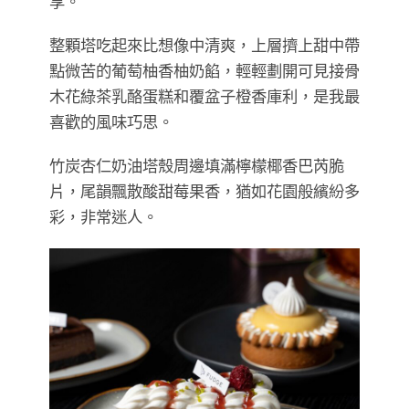
享。
整顆塔吃起來比想像中清爽，上層擠上甜中帶
點微苦的葡萄柚香柚奶餡，輕輕劃開可見接骨
木花綠茶乳酪蛋糕和覆盆子橙香庫利，是我最
喜歡的風味巧思。
竹炭杏仁奶油塔殼周邊填滿檸檬椰香巴芮脆
片，尾韻飄散酸甜莓果香，猶如花園般繽紛多
彩，非常迷人。