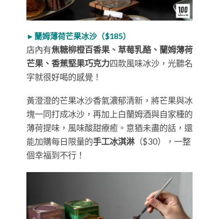
►蘭姆薄荷芒果冰沙（$185）
店內有
焦糖柳橙百香果、草莓乳酪、蘭姆薄荷
芒果、香蕉堅果巧克力
四款風味冰沙，光聽名
字就很好喝的感覺！
黃澄澄的芒果冰沙香氣濃郁清新，將芒果與冰
塊一同打成冰沙，再加上白蘭姆酒與自家種的
薄荷提味，風味酸甜療癒。意猶未盡的話，還
能加購每日限量的
手工冰淇淋
（$30），一整
個幸福到不行！