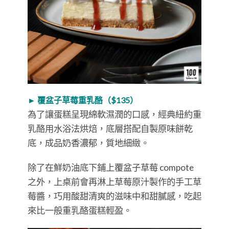
► 覆盆子草莓重乳酪（$135）
為了讓蛋糕呈現綿軟濕潤的口感，經典紐約重
乳酪用水浴法烘焙，底層搭配自製原味餅乾
底，成品奶香濃郁，質地細緻。
除了在鮮奶油底下鋪上覆盆子草莓 compote
之外，上桌前會再淋上草莓原汁製作的手工草
莓醬，巧用酸甜清爽的滋味中和甜膩感，吃起
來比一般重乳酪蛋糕輕盈。