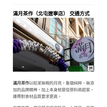
滿月茶作（北屯遼寧店） 交通方式
滿月茶作
以皎潔無暇的月亮，象徵純粹、無添
加的品牌精神。加上本身就是從原料商起家，
連帶對食材品質要求更高。