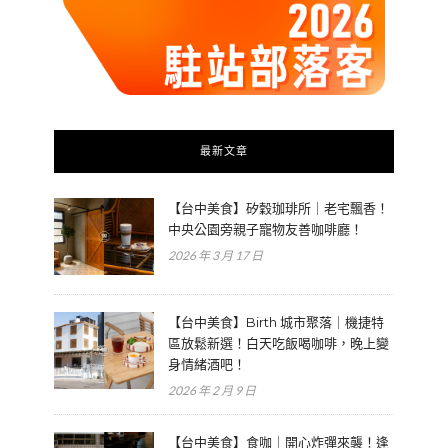
最新文章
【台中美食】矽穀珈琲所｜老宅飄香！
中央公園旁親子寵物友善咖啡廳！
2026 年 3 月 17 日
【台中美食】Birth 城市聚落｜機捷特
區放鬆新選！白天吃飯喝咖啡，晚上變
身情緒酒吧！
2026 年 2 月 9 日
【台中美食】食咖｜開心炸彈來襲！逢