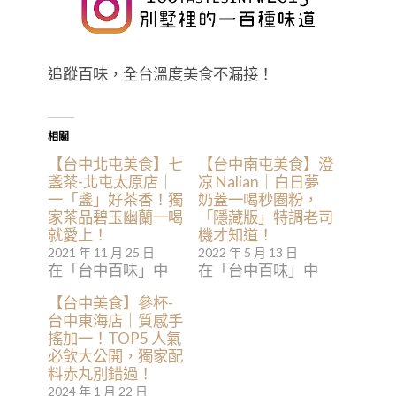
追蹤百味，全台溫度美食不漏接！
相關
【台中北屯美食】七
【台中南屯美食】澄
盞茶-北屯太原店｜
凉 Nalian｜白日夢
一「盞」好茶香！獨
奶蓋一喝秒圈粉，
家茶品碧玉幽蘭一喝
「隱藏版」特調老司
就愛上！
機才知道！
2021 年 11 月 25 日
2022 年 5 月 13 日
在「台中百味」中
在「台中百味」中
【台中美食】參杯-
台中東海店｜質感手
搖加一！TOP5 人氣
必飲大公開，獨家配
料赤丸別錯過！
2024 年 1 月 22 日