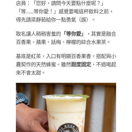
店員：「您好，請問今天要點什麼呢？」
「等……等你愛！」感覺要喝這杯飲料之前，
得先請梁靜茹給你一點勇氣（誤）。
取名讓人稍稍害羞的
「等你愛」
，其實是融合
百香果、蘋果、話梅、檸檬的綜合水果茶。
基底是紅茶，入口有明顯百香果香，搭配與小
農契作的天然蜂蜜。雖然
甜度固定
，不過喝起
來不會太甜。