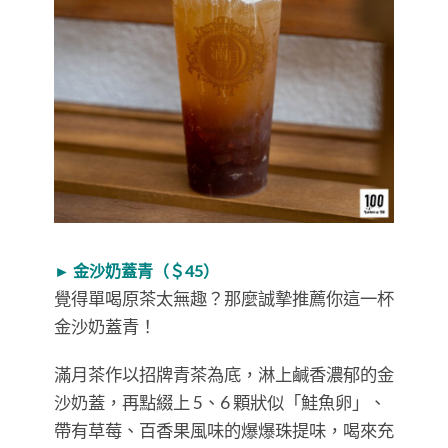
► 金沙奶蓋青（＄45）
覺得單喝原茶太無趣？那麼誠摯推薦你這一杯
金沙奶蓋青！
滿月茶作以招牌青茶為底，淋上鹹香濃郁的金
沙奶蓋，再點綴上 5、6 顆狀似「鮭魚卵」、
帶有草莓、百香果風味的爆爆珠提味，喝來充