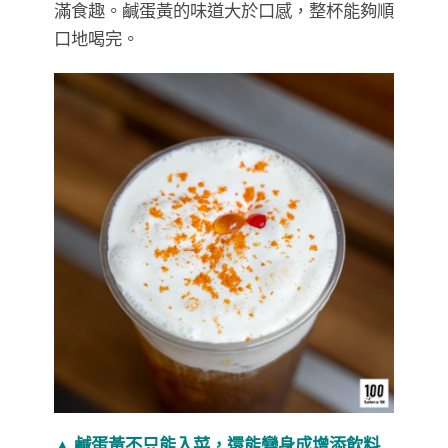
滿食趣。鹹蛋黃的味道大於口感，整杯能夠順
口地喝完。
▲ 鹹蛋黃不只能入菜，還能變身成增添飲料