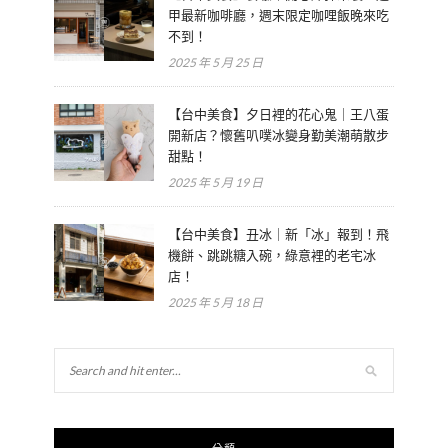
甲最新咖啡廳，週末限定咖哩飯晚來吃
不到！
2025 年 5 月 25 日
【台中美食】夕日裡的花心鬼｜王八蛋
開新店？懷舊叭噗冰變身勤美潮萌散步
甜點！
2025 年 5 月 19 日
【台中美食】丑冰｜新「冰」報到！飛
機餅、跳跳糖入碗，綠意裡的老宅冰
店！
2025 年 5 月 18 日