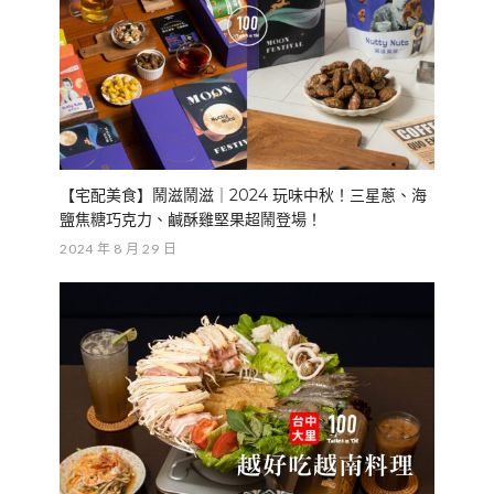
【宅配美食】鬧滋鬧滋｜2024 玩味中秋！三星蔥、海
鹽焦糖巧克力、鹹酥雞堅果超鬧登場！
2024 年 8 月 29 日