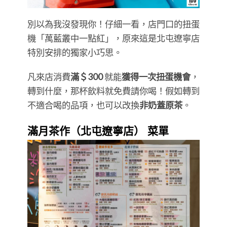
別以為我沒發現你！仔細一看，店門口的扭蛋
機「萬藍叢中一點紅」，原來這是北屯遼寧店
特別安排的獨家小巧思。
凡來店消費
滿＄300
就能
獲得一次扭蛋機會
，
轉到什麼，那杯飲料就免費請你喝！假如轉到
不適合喝的品項，也可以改換
非奶蓋原茶
。
滿月茶作（北屯遼寧店） 菜單