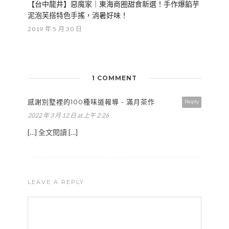
【台中龍井】惡魔家｜東海商圈甜食新選！手作爆餡芋
泥泡芙搭特色手搖，消暑好味！
2019 年 5 月 30 日
1 COMMENT
感謝別墅裡的100種味道報導 - 滿月茶作
Reply
2022 年 3 月 12 日 at 上午 2:26
[…] 全文閱讀 […]
LEAVE A REPLY