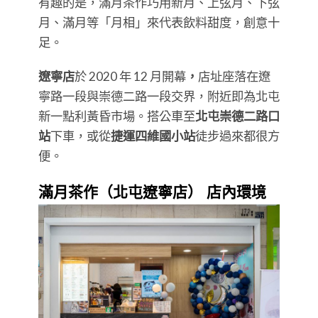
有趣的是，滿月茶作巧用新月、上弦月、下弦
月、滿月等「月相」來代表飲料甜度，創意十
足。
遼寧店
於 2020 年 12 月開幕
，
店址座落在遼
寧路一段與崇德二路一段交界，附近即為北屯
新一點利黃昏市場。搭公車至
北屯崇德二路口
站
下車，或從
捷運四維國小站
徒步過來都很方
便。
滿月茶作（北屯遼寧店） 店內環境