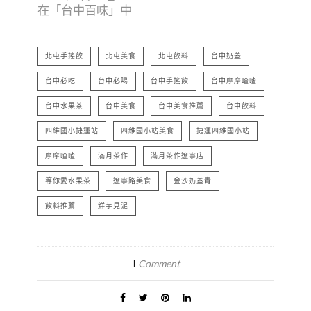
在「台中百味」中
北屯手搖飲
北屯美食
北屯飲料
台中奶蓋
台中必吃
台中必喝
台中手搖飲
台中摩摩喳喳
台中水果茶
台中美食
台中美食推薦
台中飲料
四維國小捷運站
四維國小站美食
捷運四維國小站
摩摩喳喳
滿月茶作
滿月茶作遼寧店
等你愛水果茶
遼寧路美食
金沙奶蓋青
飲料推薦
鮮芋見泥
1
Comment