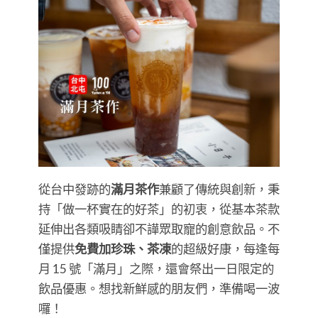
從台中發跡的
滿月茶作
兼顧了傳統與創新，秉
持「做一杯實在的好茶」的初衷，從基本茶款
延伸出各類吸睛卻不譁眾取寵的創意飲品。不
僅提供
免費加珍珠、茶凍
的超級好康，每逢每
月 15 號「滿月」之際，還會祭出一日限定的
飲品優惠。想找新鮮感的朋友們，準備喝一波
囉！