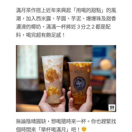
滿月茶作搭上近年來興起「用喝的甜點」的風
潮，加入西米露、芋圓、芋泥、爆爆珠及甜香
濃滑的椰奶，滿滿一杯將近 3 分之 2 都是配
料，喝完超有飽足感！
無論陰晴圓缺，想喝隨時來一杯。你也趕緊找
個時間來「舉杯喝滿月」吧！