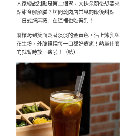
人家總說甜點是第二個胃，大快朵頤後想要來
點甜食解解膩？坊間燒肉店常見的飯後甜點
「日式烤麻糬」在這裡也吃得到！
麻糬烤到雙面泛著淡淡的金黃色，沾上煉乳與
花生粉，外脆裡糯每一口都好療癒！熱量什麼
的就暫時放一邊啦！（噓）