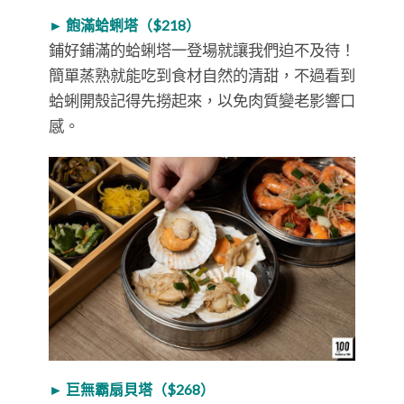
► 飽滿蛤蜊塔（$218）
鋪好鋪滿的蛤蜊塔一登場就讓我們迫不及待！
簡單蒸熟就能吃到食材自然的清甜，不過看到
蛤蜊開殼記得先撈起來，以免肉質變老影響口
感。
► 巨無霸扇貝塔（$268）