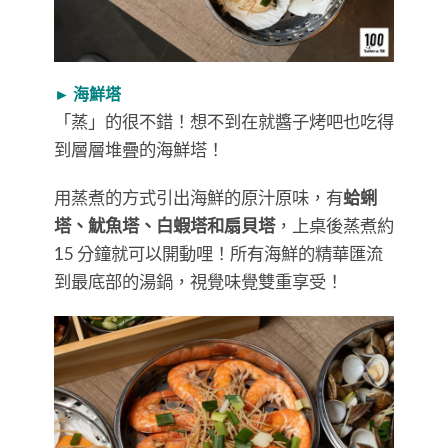
► 海鮮塔
「蒸」的很不錯！想不到在就醬子烤吧也吃得
到層層堆疊的海鮮塔！
用蒸煮的方式引出海鮮的原汁原味，有
蛤蜊
塔、魷魚塔、白蝦塔和扇貝塔
，上桌後蒸煮約
15 分鐘就可以開動哩！所有海鮮的精華匯流
到最底部的湯鍋，視覺味覺雙重享受！