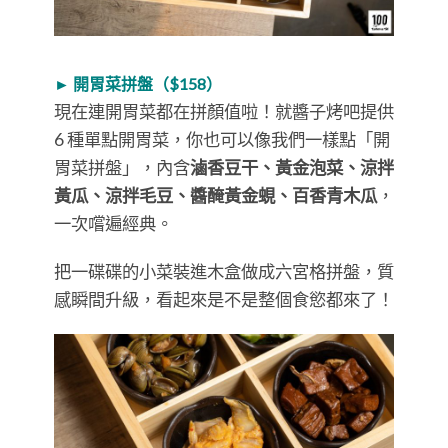
► 開胃菜拼盤（$158）
現在連開胃菜都在拼顏值啦！就醬子烤吧提供
6 種單點開胃菜，你也可以像我們一樣點「開
胃菜拼盤」，內含
滷香豆干、黃金泡菜、涼拌
黃瓜、涼拌毛豆、醬醃黃金蜆、百香青木瓜
，
一次嚐遍經典。
把一碟碟的小菜裝進木盒做成六宮格拼盤，質
感瞬間升級，看起來是不是整個食慾都來了！