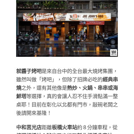
就醬子烤吧
是來自台中的全台最大燒烤集團，
雖然叫做「烤吧」，但除了招牌必吃的
經典串
燒
之外，還有其他像是
熱炒、火鍋、串串或海
鮮塔
等選擇，真的會讓人忍不住手滑點滿一整
桌耶！目前在彰化以北都有門市，敲碗老闆之
後請開來基隆！
中和莒光店
距離
板橋火車站
約 8 分鐘車程，從