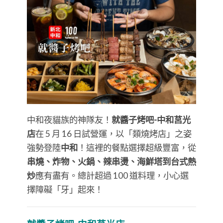
中和夜貓族的神隊友！
就醬子烤吧-中和莒光
店
在 5 月 16 日試營運，以「類燒烤店」之姿
強勢登陸
中和
！這裡的餐點選擇超級豐富，從
串燒、炸物、火鍋、辣串燙、海鮮塔到台式熱
炒
應有盡有。總計超過 100 道料理，小心選
擇障礙「牙」起來！