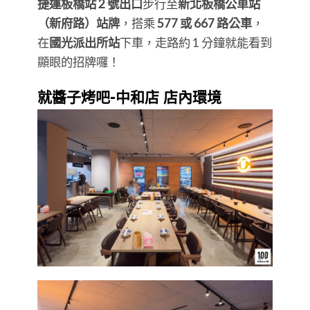
捷運板橋站 2 號出口
步行至
新北板橋公車站
（新府路）站牌
，搭乘
577 或 667 路公車
，
在
國光派出所站
下車，走路約 1 分鐘就能看到
顯眼的招牌囉！
就醬子烤吧-中和店 店內環境