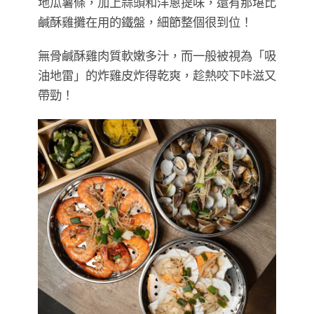
地瓜薯條，加上蒜頭和洋蔥提味，還有那堪比
鹹酥雞攤在用的鐵盤，細節整個很到位！
無骨鹹酥雞肉質軟嫩多汁，而一般被視為「吸
油地雷」的炸雞皮炸得乾爽，趁熱咬下咔滋又
帶勁！