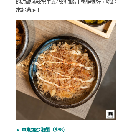
的甜鹹淺辣把牛五花的油脂平衡得很好，吃起
來超滿足！
► 章魚燒炒泡麵（$88）