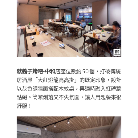
就醬子烤吧-中和店
座位數約 50 個，打破傳統
居酒屋「大紅燈籠高高掛」的既定印象，設計
以灰色調牆面搭配木紋桌，再適時融入紅磚牆
點綴。簡潔俐落又不失氛圍，讓人用起餐來很
舒服！