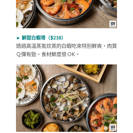
► 鮮甜白蝦塔（$218）
透過高溫蒸氣炊蒸的白蝦吃來特別鮮爽，肉質
Ｑ彈有勁，食材鮮度很 OK。