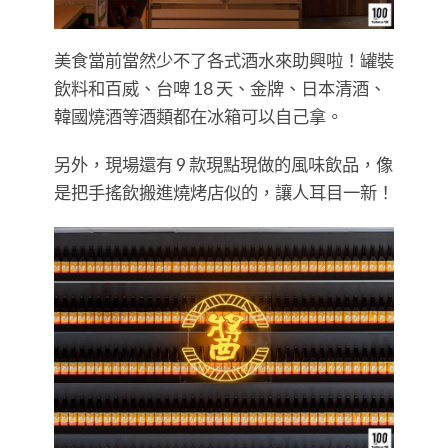
美食當前當然少不了各式酒水來助興啦！罐裝
飲料和百威、台啤 18 天、金牌、日本清酒、
韓國燒酒等酒類都在冰箱可以自己拿。
另外，現場還有 9 款現點現做的風味飲品，像
是把手搖飲搬進燒烤店似的，讓人耳目一新！