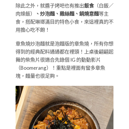
除此之外，就醬子烤吧也有推出
飯食
（白飯／
肉燥飯）
、炒泡麵、雞絲麵、鍋燒意麵
等主
食，搭配琳瑯滿目的特色小食，來這裡真的不
用擔心吃不飽！
章魚燒炒泡麵就是泡麵版的章魚燒，所有你想
得到的經典配料通通都在裡頭！上桌後翩翩起
舞的柴魚片很適合先錄個 IG 的動動影片
（Boomerang）！重點是裡面有蠻多章魚
塊，麵量也很足夠。