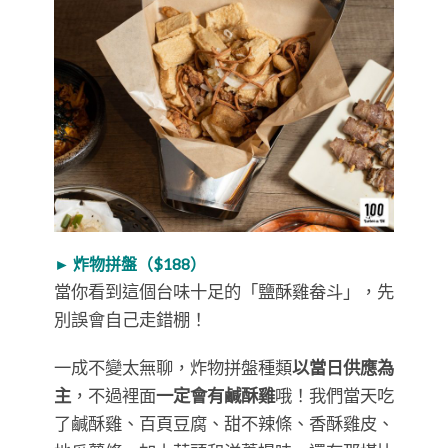
► 炸物拼盤（$188）
當你看到這個台味十足的「鹽酥雞畚斗」，先
別誤會自己走錯棚！
一成不變太無聊，炸物拼盤種類
以當日供應為
主
，不過裡面
一定會有鹹酥雞
哦！我們當天吃
了鹹酥雞、百頁豆腐、甜不辣條、香酥雞皮、