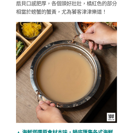
扇貝口感肥厚，各個頭好壯壯，橘紅色的部分
相當於螃蟹的蟹黃，尤為饕客津津樂道！
▲ 海鮮塔還原食材本味，鍋底匯集各式海鮮