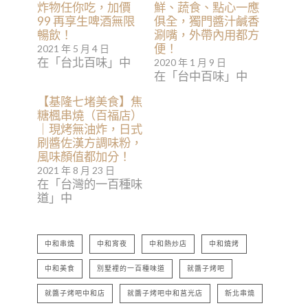
炸物任你吃，加價
鮮、蔬食、點心一應
99 再享生啤酒無限
俱全，獨門醬汁鹹香
暢飲！
涮嘴，外帶內用都方
便！
2021 年 5 月 4 日
在「台北百味」中
2020 年 1 月 9 日
在「台中百味」中
【基隆七堵美食】焦
糖楓串燒（百福店）
｜現烤無油炸，日式
刷醬佐漢方調味粉，
風味顏值都加分！
2021 年 8 月 23 日
在「台灣的一百種味
道」中
中和串燒
中和宵夜
中和熱炒店
中和燒烤
中和美食
別墅裡的一百種味道
就醬子烤吧
就醬子烤吧中和店
就醬子烤吧中和莒光店
新北串燒