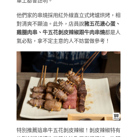
單上都會註明。
他們家的串燒採用紅外線直立式烤爐烘烤，相
對清爽不顯油。此外，店員說
豬五花溏心蛋、
雞腿肉串、牛五花剝皮辣椒跟牛肉串燒
都是人
氣必點，拿不定主意的人不妨當做參考！
特別推薦這串牛五花剝皮辣椒！剝皮辣椒特有