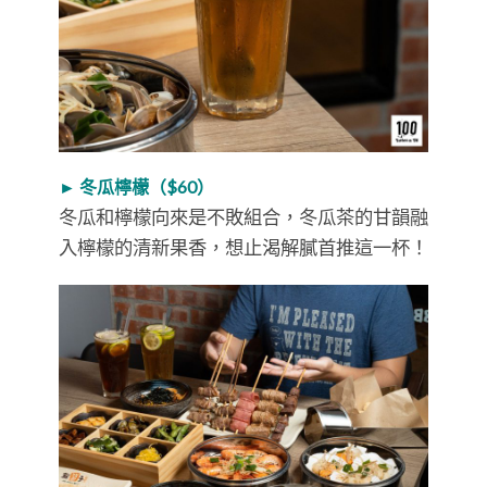
► 冬瓜檸檬（$60）
冬瓜和檸檬向來是不敗組合，冬瓜茶的甘韻融
入檸檬的清新果香，想止渴解膩首推這一杯！