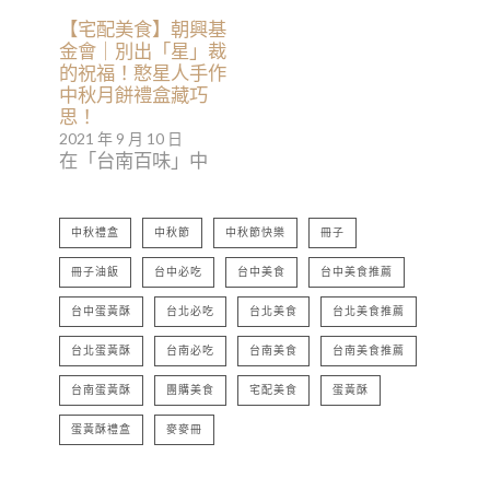
【宅配美食】朝興基
金會｜別出「星」裁
的祝福！憨星人手作
中秋月餅禮盒藏巧
思！
2021 年 9 月 10 日
在「台南百味」中
中秋禮盒
中秋節
中秋節快樂
冊子
冊子油飯
台中必吃
台中美食
台中美食推薦
台中蛋黃酥
台北必吃
台北美食
台北美食推薦
台北蛋黃酥
台南必吃
台南美食
台南美食推薦
台南蛋黃酥
團購美食
宅配美食
蛋黃酥
蛋黃酥禮盒
麥麥冊