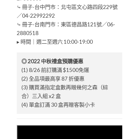
⤷ 冊子-台中門市：北屯區文心路四段229號
／04-22992292
⤷ 冊子-台南門市：東區德昌路121號／06-
2880518
▸ 時間｜週二至週六 10:00-19:00
◎ 2022 中秋禮盒預購優惠
(1) 8/26 前訂購滿 $1500免運
(2) 全品項最高享 87 折優惠
(3) 購買滿指定盒數再贈幾何之森（綜
合）三入組 x2 盒
(4) 單盒訂滿 30 盒再贈客製小卡