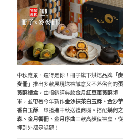
中秋應景，還得是你！冊子旗下烘焙品牌
「麥
麥冊」
推出多款展現送禮誠意又不落俗套的
蛋
黃酥禮盒
，由暢銷經典款
金月紅豆蛋黃酥
領
軍，並帶著今年新作
金沙抹茶白玉酥、金沙芋
香白玉酥
一舉搶進中秋送禮商機。搭配
幾何之
森、金月饗冊、金月序曲
三款高顏值禮盒，從
裡到外都是話題！