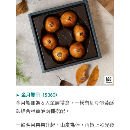
► 金月饗冊（$360）
金月饗冊為 6 入單層禮盒，一樣有紅豆蛋黃酥
跟綜合蛋黃酥兩種搭配。
一輪明月冉冉升起、山嵐為伴，再襯上啞光夜