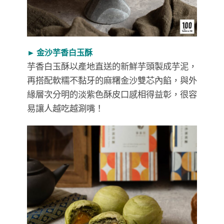
► 金沙芋香白玉酥
芋香白玉酥以產地直送的新鮮芋頭製成芋泥，
再搭配軟糯不黏牙的麻糬金沙雙芯內餡，與外
緣層次分明的淡紫色酥皮口感相得益彰，很容
易讓人越吃越涮嘴！