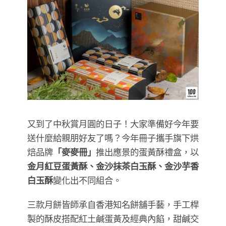
又到了中秋賞月圓的日子！大家準備好今年要
送什麼給親朋好友了嗎？今年冊子攜手旗下烘
焙品牌
「麥麥冊」
推出應景的蛋黃酥禮盒，以
金月紅豆蛋黃酥、金沙抹茶白玉酥、金沙芋香
白玉酥
變化出不同組合。
三款月餅皆師承自香港知名餅舖手藝，手工桿
製的酥皮搭配紅土鹹蛋黃及經典內餡，甜鹹交