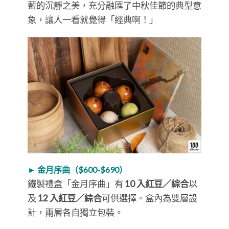
藍的沉靜之美，充分融匯了中秋佳節的典型意
象，讓人一看就覺得「經典啊！」
► 金月序曲（$600-$690）
鐵製禮盒「金月序曲」有
10 入紅豆／綜合
以
及
12 入紅豆／綜合
可供選擇。盒內為雙層設
計，兩層各自獨立包裝。