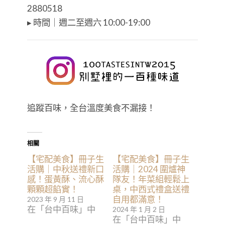
2880518
▸ 時間｜週二至週六 10:00-19:00
追蹤百味，全台溫度美食不漏接！
相關
【宅配美食】冊子生
【宅配美食】冊子生
活購｜中秋送禮新口
活購｜2024 圍爐神
感！蛋黃酥、流心酥
隊友！年菜組輕鬆上
顆顆超餡實！
桌，中西式禮盒送禮
自用都滿意！
2023 年 9 月 11 日
在「台中百味」中
2024 年 1 月 2 日
在「台中百味」中