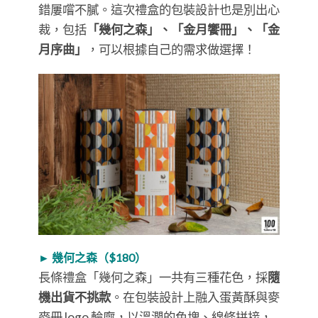
錯屢嚐不膩。這次禮盒的包裝設計也是別出心
裁，包括
「幾何之森」、「金月饗冊」、「金
月序曲」
，可以根據自己的需求做選擇！
► 幾何之森（$180）
長條禮盒「幾何之森」一共有三種花色，採
隨
機出貨不挑款
。在包裝設計上融入蛋黃酥與麥
麥冊 logo 輪廓，以溫潤的色塊、線條拼接，