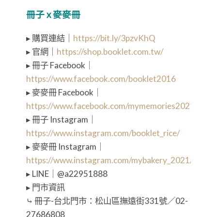
冊子 x 麥麥冊
▸ 購買連結｜
https://bit.ly/3pzvKhQ
▸ 官網｜
https://shop.booklet.com.tw/
▸ 冊子 Facebook｜
https://www.facebook.com/booklet2016
▸ 麥麥冊 Facebook｜
https://www.facebook.com/mymemories2021
▸ 冊子 Instagram｜
https://www.instagram.com/booklet_rice/
▸ 麥麥冊 Instagram｜
https://www.instagram.com/mybakery_2021/
▸ LINE｜@a22951888
▸ 門市資訊
⤷ 冊子-台北門市：松山區撫遠街331號／02-
27686808