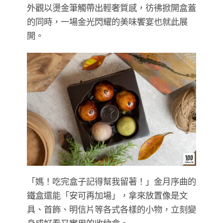
外觀以燙金筆觸帶出輕奢質感，彷彿掀開盒蓋
的同時，一場金光閃耀的美味饗宴也就此展
開。
「媽！吃完盒子記得幫我留著！」金月序曲的
鐵盒還能「安可再加場」，拿來放置像是文
具、首飾、明信片等各式各樣的小物，立刻變