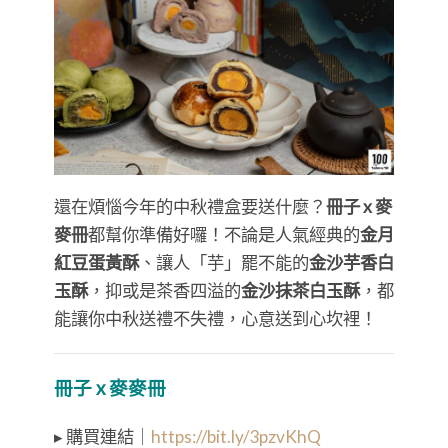
還在煩惱今年的中秋禮盒要送什麼？
冊子 x 麥
麥冊
都幫你準備好囉！不論是人氣經典的
金月
紅豆蛋黃酥
、讓人「芋」罷不能的
金沙芋香白
玉酥
，抑或是茶香四溢的
金沙抹茶白玉酥
，都
能讓你中秋送禮不失禮，心意送到心坎裡！
冊子 x 麥麥冊
▸ 購買連結｜
https://bit.ly/3pzvKhQ