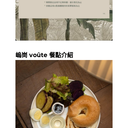
嵨峝 voûte 餐點介紹