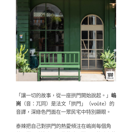
「讓一切的故事，從一座拱門開始說起。」
嵨
峝
（音：兀同）是法文「拱門」（voûte）的
音譯，深綠色門面在一眾民宅中特別顯眼。
泰辣把自己對拱門的熱愛傾注在嵨峝每個角