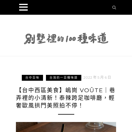
2022 年 5 月 6 日
台中百味
台灣的一百種味道
【台中西區美食】嵨峝 VOÛTE｜巷
弄裡的小清新！泰辣跨足咖啡廳，輕
奢歐風拱門美照拍不停！