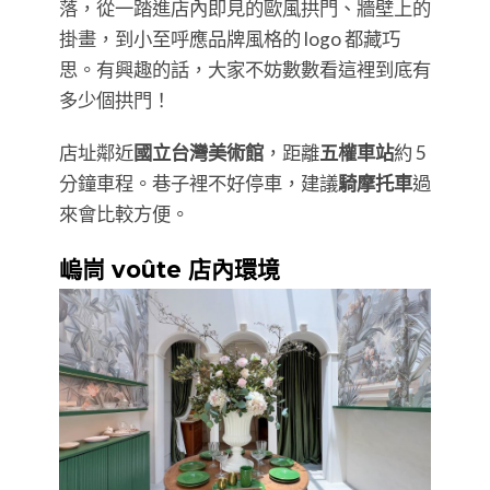
落，從一踏進店內即見的歐風拱門、牆壁上的
掛畫，到小至呼應品牌風格的 logo 都藏巧
思。有興趣的話，大家不妨數數看這裡到底有
多少個拱門！
店址鄰近
國立台灣美術館
，距離
五權車站
約 5
分鐘車程。巷子裡不好停車，建議
騎摩托車
過
來會比較方便。
嵨峝 voûte 店內環境