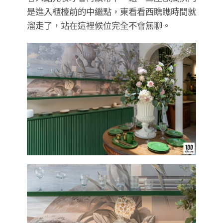
是進入櫃檯前的中繼點，東看看西瞧瞧時間就
溜走了，站在這裡候位完全不會無聊。