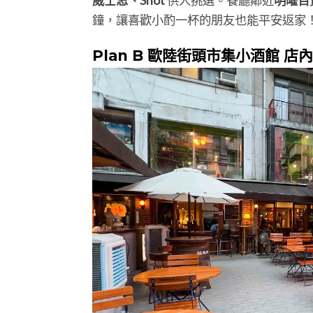
威士忌、Shot
供人挑選。餐廳鄰近
明曜百
鐘，讓喜歡小酌一杯的朋友也能平安返家
Plan B 歐陸街頭市集小酒館 店