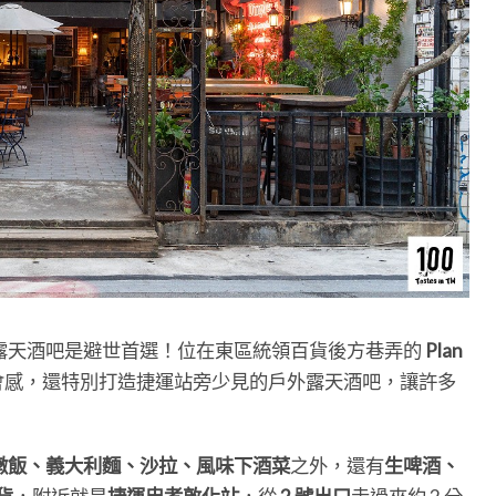
露天酒吧是避世首選！位在東區統領百貨後方巷弄的
Plan
會感，還特別打造捷運站旁少見的戶外露天酒吧，讓許多
燉飯、義大利麵、沙拉、風味下酒菜
之外，還有
生啤酒、