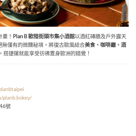
B 計畫！
Plan B 歐陸街頭市集小酒館
以酒紅磚牆及戶外露天
絕無僅有的微醺秘境。將復古歐風結合
美食、咖啡廳、酒
，搭捷運就能享受彷彿置身歐洲的錯覺！
lanbtaipei
/planb.bokey/
46號