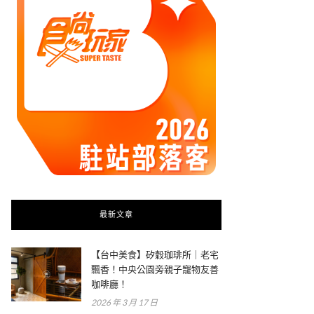
最新文章
【台中美食】矽穀珈琲所｜老宅
飄香！中央公園旁親子寵物友善
咖啡廳！
2026 年 3 月 17 日