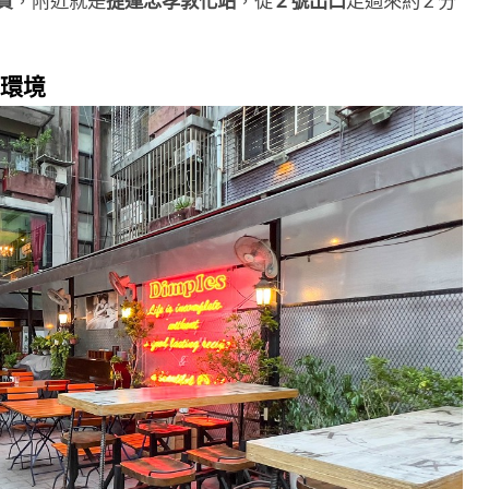
貨
，附近就是
捷運忠孝敦化站
，從
2 號出口
走過來約 2 分
！
內環境