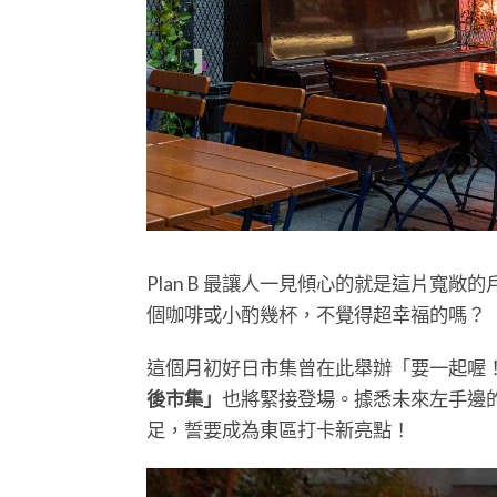
Plan B 最讓人一見傾心的就是這片寬
個咖啡或小酌幾杯，不覺得超幸福的嗎？
這個月初好日市集曾在此舉辦「要一起喔！閨蜜的 
後市集」
也將緊接登場。據悉未來左手邊
足，誓要成為東區打卡新亮點！