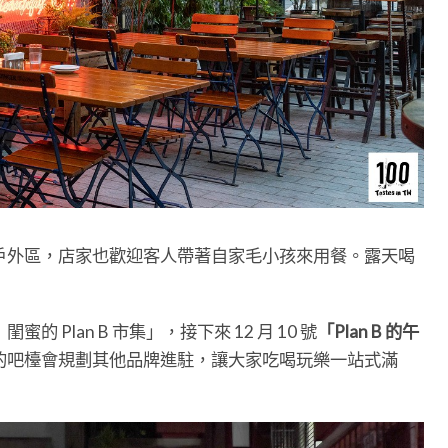
敞的戶外區，店家也歡迎客人帶著自家毛小孩來用餐。露天喝
Plan B 市集」，接下來 12 月 10 號
「Plan B 的午
的吧檯會規劃其他品牌進駐，讓大家吃喝玩樂一站式滿