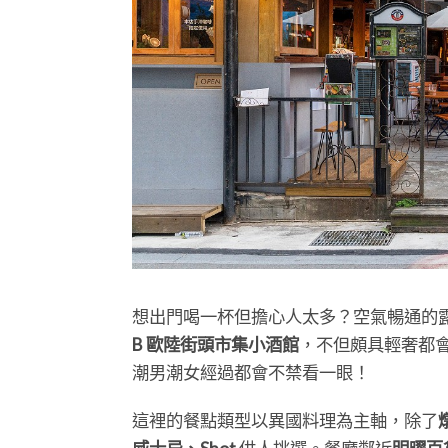
想出門喝一杯但擔心人太多？空氣暢通的
B 歐陸街頭市集小酒館
，不但頗具輕奢都
潮男潮女經過都會不禁看一眼！
這裡的餐點類型以異國料理為主軸，除了