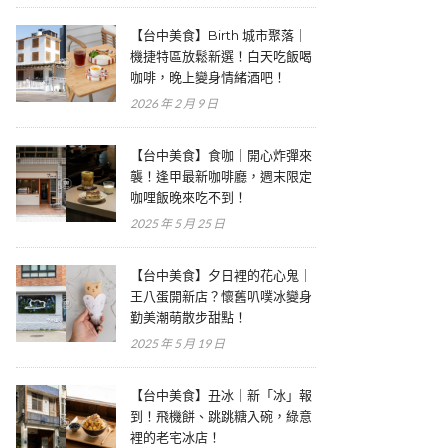
【台中美食】Birth 城市聚落｜
機捷特區放鬆新選！白天吃飯喝
咖啡，晚上變身情緒酒吧！
2026 年 2 月 9 日
【台中美食】食咖｜開心炸彈來
襲！逢甲最新咖啡廳，週末限定
咖哩飯晚來吃不到！
2025 年 5 月 25 日
【台中美食】夕日裡的花心鬼｜
王八蛋開新店？懷舊叭噗冰變身
勤美潮萌散步甜點！
2025 年 5 月 19 日
【台中美食】丑冰｜新「冰」報
到！飛機餅、跳跳糖入碗，綠意
裡的老宅冰店！