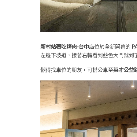
新村站著吃烤肉-台中店
位於全新開幕的
P
左邊下坡道，接著右轉看到藍色大門就到
懶得找車位的朋友，可搭公車至
英才公益