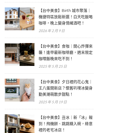
【台中美食】Birth 城市聚落｜
機捷特區放鬆新選！白天吃飯喝
咖啡，晚上變身情緒酒吧！
2026 年 2 月 9 日
【台中美食】食咖｜開心炸彈來
襲！逢甲最新咖啡廳，週末限定
咖哩飯晚來吃不到！
2025 年 5 月 25 日
【台中美食】夕日裡的花心鬼｜
王八蛋開新店？懷舊叭噗冰變身
勤美潮萌散步甜點！
2025 年 5 月 19 日
【台中美食】丑冰｜新「冰」報
到！飛機餅、跳跳糖入碗，綠意
裡的老宅冰店！