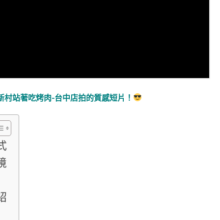
新村站著吃烤肉-台中店拍的質感短片！
式
境
紹