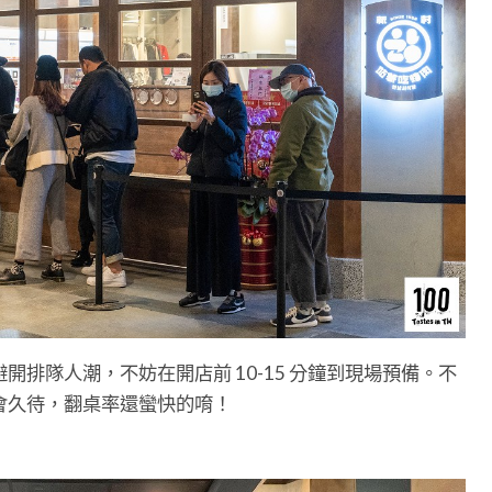
開排隊人潮，不妨在開店前 10-15 分鐘到現場預備。不
會久待，翻桌率還蠻快的唷！