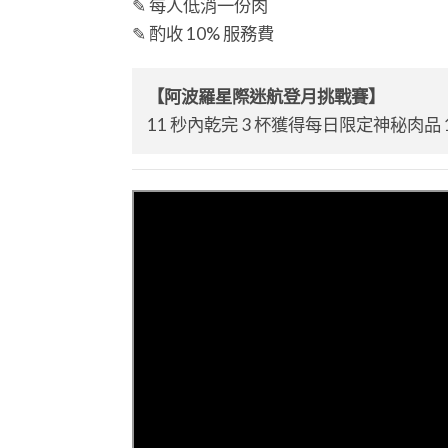
✎ 每人低消一份肉
✎ 酌收 10% 服務費
【阿波羅星際迷航登月挑戰賽】
11 秒內乾完 3 杯獲得每日限定神秘肉品 1