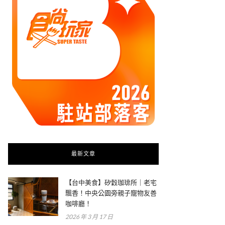
最新文章
【台中美食】矽穀珈琲所｜老宅
飄香！中央公園旁親子寵物友善
咖啡廳！
2026 年 3 月 17 日