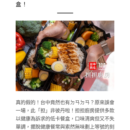
盒！
真的假的！台中竟然也有ㄉㄢㄉㄢ？原來誤會
一場，此「担」非彼丹啦！担担廚房提供多款
以健康為訴求的低卡餐盒，口味清爽但又不失
單調，擺脫健康餐常與索然無味劃上等號的刻