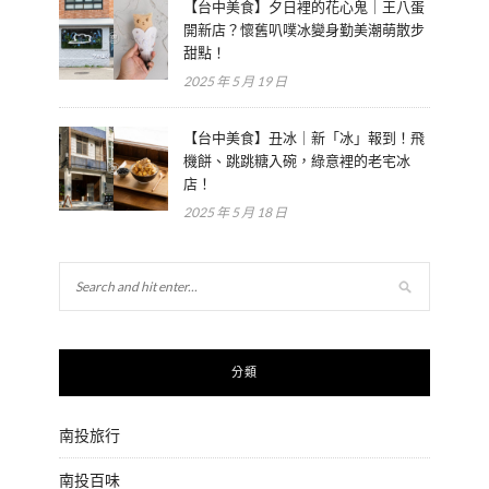
【台中美食】夕日裡的花心鬼｜王八蛋
開新店？懷舊叭噗冰變身勤美潮萌散步
甜點！
2025 年 5 月 19 日
【台中美食】丑冰｜新「冰」報到！飛
機餅、跳跳糖入碗，綠意裡的老宅冰
店！
2025 年 5 月 18 日
分類
南投旅行
南投百味