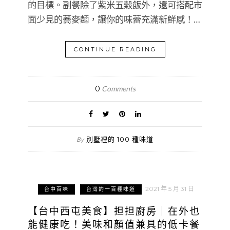
的目標。副餐除了紫米五穀飯外，還可搭配市
面少見的蕎麥麵，讓你的味蕾充滿新鮮感！…
CONTINUE READING
0
Comments
別墅裡的 100 種味道
By
2021 年 5 月 31 日
台中百味
台灣的一百種味道
【台中西屯美食】担担廚房｜在外也
能健康吃！美味和顏值兼具的低卡餐