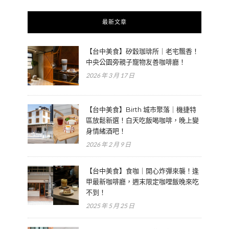
最新文章
【台中美食】矽穀珈琲所｜老宅飄香！
中央公園旁親子寵物友善咖啡廳！
2026 年 3 月 17 日
【台中美食】Birth 城市聚落｜機捷特
區放鬆新選！白天吃飯喝咖啡，晚上變
身情緒酒吧！
2026 年 2 月 9 日
【台中美食】食咖｜開心炸彈來襲！逢
甲最新咖啡廳，週末限定咖哩飯晚來吃
不到！
2025 年 5 月 25 日