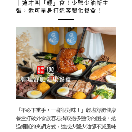
｜這才叫「輕」食！少鹽少油新主
張，還可量身打造客製化餐盒！
「不必下重手，一樣很對味！」輕塩舒肥健康
餐盒打破外食族容易攝取過多鹽份的困擾，透
過細膩的烹調方式，達成少鹽少油卻不減風味