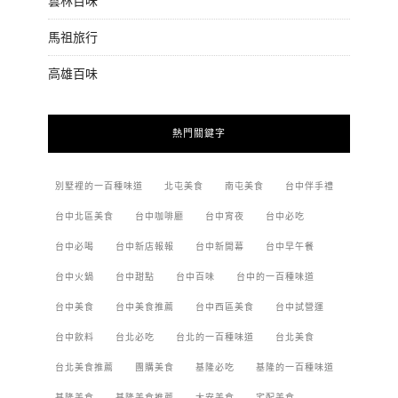
雲林百味
馬祖旅行
高雄百味
熱門關鍵字
別墅裡的一百種味道
北屯美食
南屯美食
台中伴手禮
台中北區美食
台中咖啡廳
台中宵夜
台中必吃
台中必喝
台中新店報報
台中新開幕
台中早午餐
台中火鍋
台中甜點
台中百味
台中的一百種味道
台中美食
台中美食推薦
台中西區美食
台中試營運
台中飲料
台北必吃
台北的一百種味道
台北美食
台北美食推薦
團購美食
基隆必吃
基隆的一百種味道
基隆美食
基隆美食推薦
大安美食
宅配美食