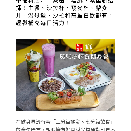
中福科店）｜減脂、增肌、減重新選
擇！主餐、沙拉杯、藜麥杯、藜麥
丼、潛艇堡、沙拉和高蛋白飲都有，
輕鬆補充每日活力！
在健身界流行著「三分靠運動、七分靠飲食」
的金句箴言，想要擁有好身材光靠運動可是不