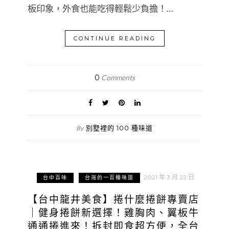
板印象，外食也能吃得輕鬆少負擔！…
CONTINUE READING
0
Comments
別墅裡的 100 種味道
By
2021 年 3 月 22 日
台中百味
台灣的一百種味道
【台中龍井美食】捲什麼捲餅專賣店
｜健身捲餅新選擇！雞胸肉、翼板牛
通通捲進來！拆封即食超方便，全台