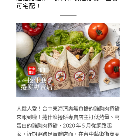
可宅配！
人健人愛！台中東海清爽無負擔的雞胸肉捲餅
來報到啦！捲什麼捲餅專賣店主打低熱量、高
蛋白的雞胸肉捲餅，2020 年 5 月從網路起
家，近期更跨足實體店面，在台中藝術街商圈