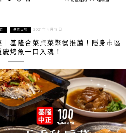
2021 年 4 月 19 日
道
基隆百味
菜｜基隆合菜桌菜聚餐推薦！隱身市區
重慶烤魚一口入魂！