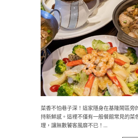
菜香不怕巷子深！這家隱身在基隆鬧區旁
持新鮮感。這裡不僅有一般餐館常見的菜
理，讓無數饕客風靡不已！…