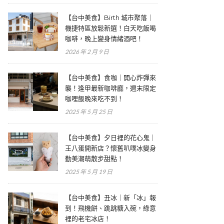
【台中美食】Birth 城市聚落｜
機捷特區放鬆新選！白天吃飯喝
咖啡，晚上變身情緒酒吧！
2026 年 2 月 9 日
【台中美食】食咖｜開心炸彈來
襲！逢甲最新咖啡廳，週末限定
咖哩飯晚來吃不到！
2025 年 5 月 25 日
【台中美食】夕日裡的花心鬼｜
王八蛋開新店？懷舊叭噗冰變身
勤美潮萌散步甜點！
2025 年 5 月 19 日
【台中美食】丑冰｜新「冰」報
到！飛機餅、跳跳糖入碗，綠意
裡的老宅冰店！