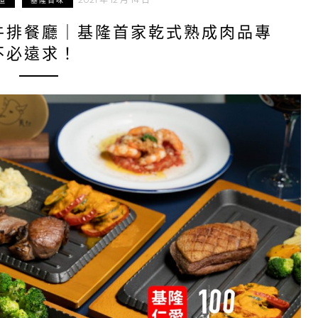
道
基隆百味
牛排餐廳｜基隆首家乾式熟成肉品專
不必遠求！