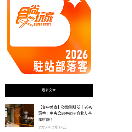
最新文章
【台中美食】矽穀珈琲所｜老宅
飄香！中央公園旁親子寵物友善
咖啡廳！
2026 年 3 月 17 日