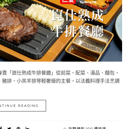
專賣「崑仕熟成牛排餐廳」從前菜、配菜、湯品、麵包、
、豬排、小羔羊排等輕奢級的主餐，以法義料理手法烹調
NTINUE READING
別墅裡的 100 種味道
By