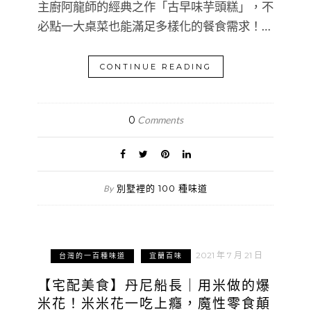
主廚阿龍師的經典之作「古早味芋頭糕」，不
必點一大桌菜也能滿足多樣化的餐食需求！…
CONTINUE READING
0
Comments
別墅裡的 100 種味道
By
2021 年 7 月 21 日
台灣的一百種味道
宜蘭百味
【宅配美食】丹尼船長｜用米做的爆
米花！米米花一吃上癮，魔性零食顛