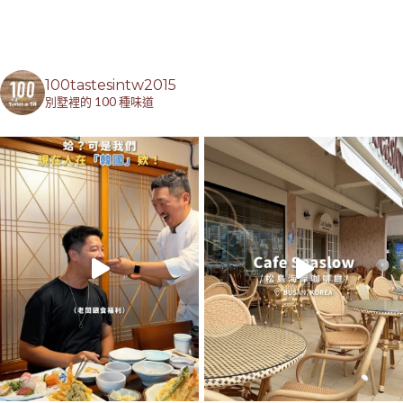
100tastesintw2015
別墅裡的 100 種味道