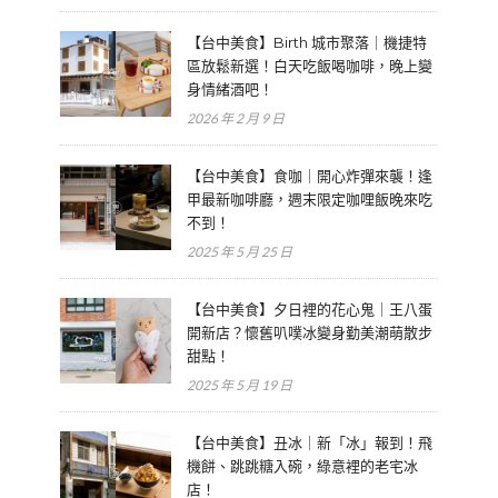
【台中美食】Birth 城市聚落｜機捷特
區放鬆新選！白天吃飯喝咖啡，晚上變
身情緒酒吧！
2026 年 2 月 9 日
【台中美食】食咖｜開心炸彈來襲！逢
甲最新咖啡廳，週末限定咖哩飯晚來吃
不到！
2025 年 5 月 25 日
【台中美食】夕日裡的花心鬼｜王八蛋
開新店？懷舊叭噗冰變身勤美潮萌散步
甜點！
2025 年 5 月 19 日
【台中美食】丑冰｜新「冰」報到！飛
機餅、跳跳糖入碗，綠意裡的老宅冰
店！