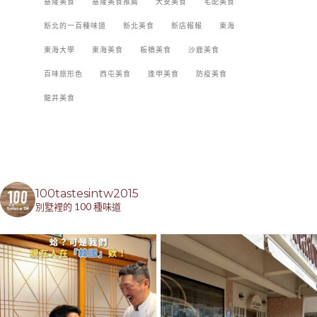
基隆美食
基隆美食推薦
大安美食
宅配美食
新北的一百種味道
新北美食
新店報報
東海
東海大學
東海美食
板橋美食
沙鹿美食
百味旅形色
西屯美食
逢甲美食
防疫美食
龍井美食
100tastesintw2015
別墅裡的 100 種味道