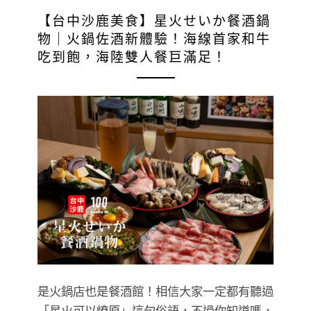
【台中沙鹿美食】星火せいか餐酒鍋
物｜火鍋佐酒新體驗！海線首家和牛
吃到飽，海陸雙人餐巨滿足！
是火鍋店也是餐酒館！相信大家一定都有聽過
「星火可以燎原」這句俗語，不過你知道嗎，