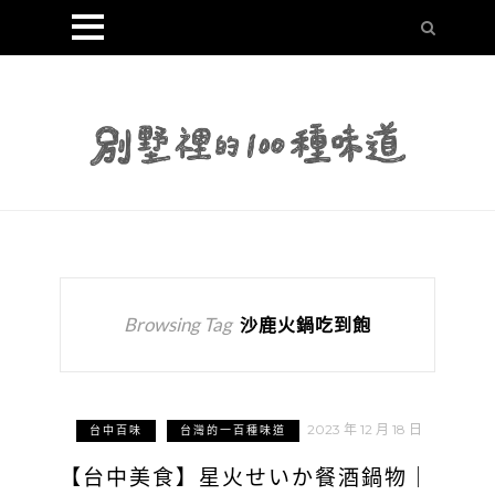
Browsing Tag
沙鹿火鍋吃到飽
2023 年 12 月 18 日
台中百味
台灣的一百種味道
【台中美食】星火せいか餐酒鍋物｜