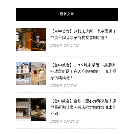
最新文章
【台中美食】矽穀珈琲所｜老宅飄香！
中央公園旁親子寵物友善咖啡廳！
2026 年 3 月 17 日
【台中美食】Birth 城市聚落｜機捷特
區放鬆新選！白天吃飯喝咖啡，晚上變
身情緒酒吧！
2026 年 2 月 9 日
【台中美食】食咖｜開心炸彈來襲！逢
甲最新咖啡廳，週末限定咖哩飯晚來吃
不到！
2025 年 5 月 25 日