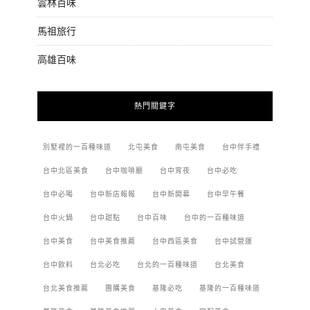
雲林百味
馬祖旅行
高雄百味
熱門關鍵字
別墅裡的一百種味道
北屯美食
南屯美食
台中伴手禮
台中北區美食
台中咖啡廳
台中宵夜
台中必吃
台中必喝
台中新店報報
台中新開幕
台中早午餐
台中火鍋
台中甜點
台中百味
台中的一百種味道
台中美食
台中美食推薦
台中西區美食
台中試營運
台中飲料
台北必吃
台北的一百種味道
台北美食
台北美食推薦
團購美食
基隆必吃
基隆的一百種味道