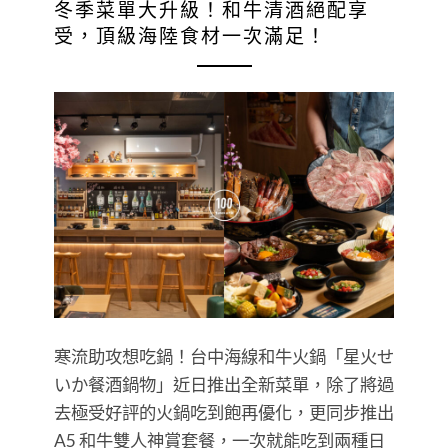
冬季菜單大升級！和牛清酒絕配享
受，頂級海陸食材一次滿足！
寒流助攻想吃鍋！台中海線和牛火鍋「星火せ
いか餐酒鍋物」近日推出全新菜單，除了將過
去極受好評的火鍋吃到飽再優化，更同步推出
A5 和牛雙人神賞套餐，一次就能吃到兩種日