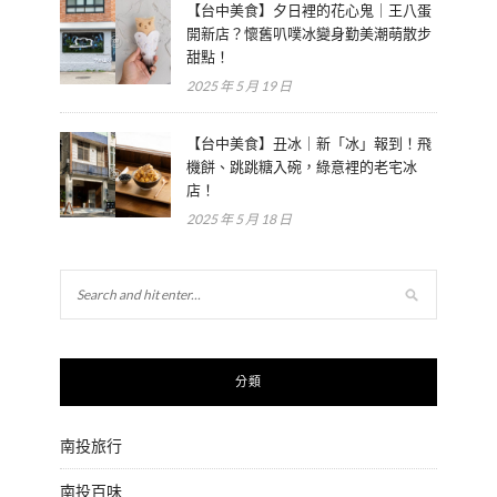
【台中美食】夕日裡的花心鬼｜王八蛋
開新店？懷舊叭噗冰變身勤美潮萌散步
甜點！
2025 年 5 月 19 日
【台中美食】丑冰｜新「冰」報到！飛
機餅、跳跳糖入碗，綠意裡的老宅冰
店！
2025 年 5 月 18 日
分類
南投旅行
南投百味