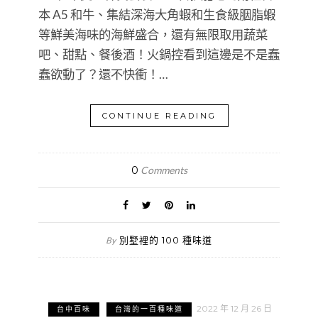
本 A5 和牛、集結深海大角蝦和生食級胭脂蝦
等鮮美海味的海鮮盛合，還有無限取用蔬菜
吧、甜點、餐後酒！火鍋控看到這邊是不是蠢
蠢欲動了？還不快衝！…
CONTINUE READING
0
Comments
別墅裡的 100 種味道
By
2022 年 12 月 26 日
台中百味
台灣的一百種味道