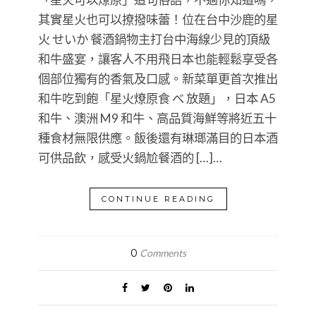
其實星火也可以撩撥味蕾！位在台中沙鹿的星
火 せいか 餐酒鍋物主打台中海線少見的頂級
和牛盛宴，讓客人不用飛日本也能輕鬆享受各
個部位獨有的香氣及口感。新菜單更首次推出
和牛吃到飽「星火燎原食 べ 放題」，日本 A5
和牛、澳洲 M9 和牛、高品質海鮮等將近五十
種食材無限供應。飯後還有琳瑯滿目的日本酒
可供品飲，感受火鍋尬餐酒的 […]…
CONTINUE READING
0
Comments