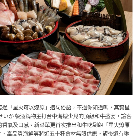
聽過「星火可以燎原」這句俗語，不過你知道嗎，其實星
せいか 餐酒鍋物主打台中海線少見的頂級和牛盛宴，讓客
的香氣及口感。新菜單更首次推出和牛吃到飽「星火燎原
9 和牛、高品質海鮮等將近五十種食材無限供應。飯後還有琳