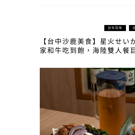
台中百味
【台中沙鹿美食】星火せい
家和牛吃到飽，海陸雙人餐