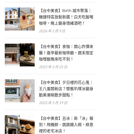
【台中美食】Birth 城市聚落｜
機捷特區放鬆新選！白天吃飯喝
咖啡，晚上變身情緒酒吧！
2026 年 2 月 9 日
【台中美食】食咖｜開心炸彈來
襲！逢甲最新咖啡廳，週末限定
咖哩飯晚來吃不到！
2025 年 5 月 25 日
【台中美食】夕日裡的花心鬼｜
王八蛋開新店？懷舊叭噗冰變身
勤美潮萌散步甜點！
2025 年 5 月 19 日
【台中美食】丑冰｜新「冰」報
到！飛機餅、跳跳糖入碗，綠意
裡的老宅冰店！