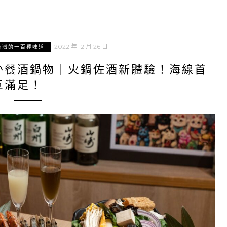
2022 年 12 月 26 日
台灣的一百種味道
か餐酒鍋物｜火鍋佐酒新體驗！海線首
巨滿足！