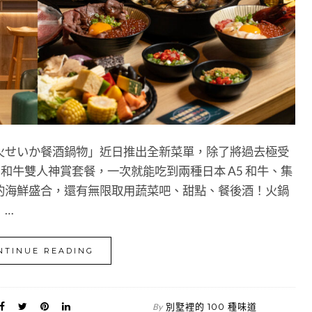
火せいか餐酒鍋物」近日推出全新菜單，除了將過去極受
 和牛雙人神賞套餐，一次就能吃到兩種日本 A5 和牛、集
的海鮮盛合，還有無限取用蔬菜吧、甜點、餐後酒！火鍋
！…
NTINUE READING
別墅裡的 100 種味道
By