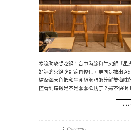
寒流助攻想吃鍋！台中海線和牛火鍋「星
好評的火鍋吃到飽再優化，更同步推出 A5
結深海大角蝦和生食級胭脂蝦等鮮美海味
控看到這邊是不是蠢蠢欲動了？還不快衝
CO
0
Comments