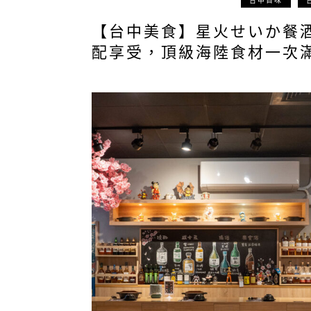
台中百味
【台中美食】星火せいか餐
配享受，頂級海陸食材一次