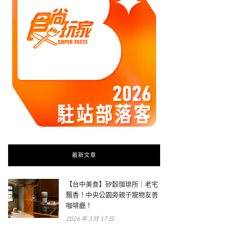
最新文章
【台中美食】矽穀珈琲所｜老宅
飄香！中央公園旁親子寵物友善
咖啡廳！
2026 年 3 月 17 日