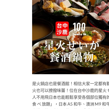
是火鍋店也是餐酒館！相信大家一定都有
火也可以撩撥味蕾！位在台中沙鹿的星火 
人不用飛日本也能輕鬆享受各個部位獨有
食 べ 放題」，日本 A5 和牛、澳洲 M