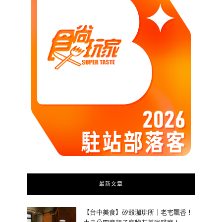
最新文章
【台中美食】矽穀珈琲所｜老宅飄香！