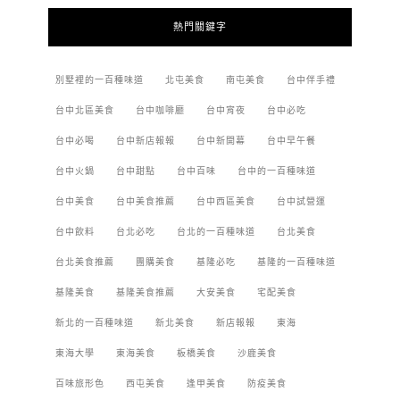
熱門關鍵字
別墅裡的一百種味道
北屯美食
南屯美食
台中伴手禮
台中北區美食
台中咖啡廳
台中宵夜
台中必吃
台中必喝
台中新店報報
台中新開幕
台中早午餐
台中火鍋
台中甜點
台中百味
台中的一百種味道
台中美食
台中美食推薦
台中西區美食
台中試營運
台中飲料
台北必吃
台北的一百種味道
台北美食
台北美食推薦
團購美食
基隆必吃
基隆的一百種味道
基隆美食
基隆美食推薦
大安美食
宅配美食
新北的一百種味道
新北美食
新店報報
東海
東海大學
東海美食
板橋美食
沙鹿美食
百味旅形色
西屯美食
逢甲美食
防疫美食