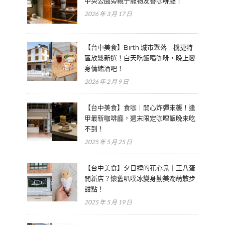
中央公園旁親子寵物友善咖啡廳！
2026 年 3 月 17 日
【台中美食】Birth 城市聚落｜機捷特
區放鬆新選！白天吃飯喝咖啡，晚上變
身情緒酒吧！
2026 年 2 月 9 日
【台中美食】食咖｜開心炸彈來襲！逢
甲最新咖啡廳，週末限定咖哩飯晚來吃
不到！
2025 年 5 月 25 日
【台中美食】夕日裡的花心鬼｜王八蛋
開新店？懷舊叭噗冰變身勤美潮萌散步
甜點！
2025 年 5 月 19 日