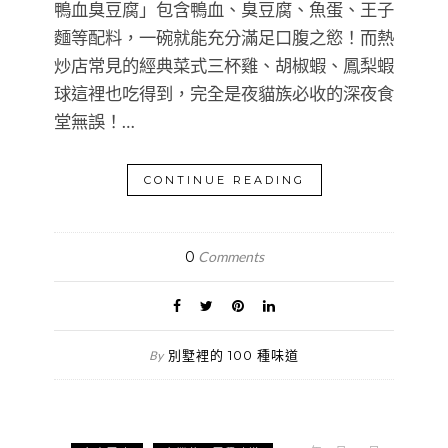
鴨血臭豆腐」包含鴨血、臭豆腐、魚蛋、王子
麵等配料，一碗就能充分滿足口腹之慾！而熱
炒店常見的經典菜式三杯雞、胡椒蝦、鳳梨蝦
球這裡也吃得到，完全是夜貓族必收的深夜食
堂無誤！…
CONTINUE READING
0
Comments
別墅裡的 100 種味道
By