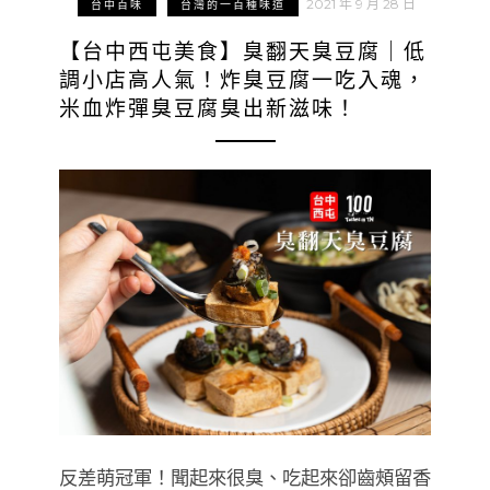
2021 年 9 月 28 日
台中百味
台灣的一百種味道
【台中西屯美食】臭翻天臭豆腐｜低
調小店高人氣！炸臭豆腐一吃入魂，
米血炸彈臭豆腐臭出新滋味！
反差萌冠軍！聞起來很臭、吃起來卻齒頰留香