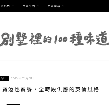
味旅形色
百味生活
百味開箱
2018 年 12 月 31 日
中百味
｜賣酒也賣餐，全時段供應的英倫風格