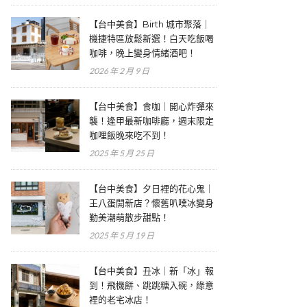
【台中美食】Birth 城市聚落｜
機捷特區放鬆新選！白天吃飯喝
咖啡，晚上變身情緒酒吧！
2026 年 2 月 9 日
【台中美食】食咖｜開心炸彈來
襲！逢甲最新咖啡廳，週末限定
咖哩飯晚來吃不到！
2025 年 5 月 25 日
【台中美食】夕日裡的花心鬼｜
王八蛋開新店？懷舊叭噗冰變身
勤美潮萌散步甜點！
2025 年 5 月 19 日
【台中美食】丑冰｜新「冰」報
到！飛機餅、跳跳糖入碗，綠意
裡的老宅冰店！