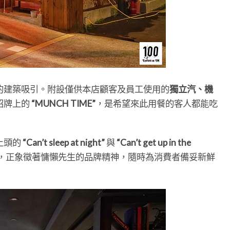
的建築吸引。附設僅供本店顧客及員工使用的
獨立汽、機
招牌上的
“MUNCH TIME”
，是希望來此用餐的客人都能吃
上頭的
“Can’t sleep at night”
與
“Can’t get up in the
，正象徵著慵懶先生的品牌精神，隨時為消費者備妥新鮮