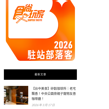
最新文章
【台中美食】矽穀珈琲所｜老宅
飄香！中央公園旁親子寵物友善
咖啡廳！
2026 年 3 月 17 日