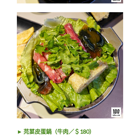
► 芫荽皮蛋鍋（牛肉／＄180）