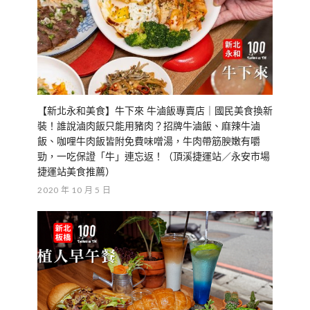
【新北永和美食】牛下來 牛滷飯專賣店｜國民美食換新
裝！誰說滷肉飯只能用豬肉？招牌牛滷飯、麻辣牛滷
飯、咖哩牛肉飯皆附免費味噌湯，牛肉帶筋腴嫩有嚼
勁，一吃保證「牛」連忘返！（頂溪捷運站／永安市場
捷運站美食推薦）
2020 年 10 月 5 日