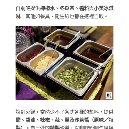
自助吧提供
檸檬水、冬瓜茶、醬料
與
小美冰淇
淋
，其他如餐具、衛生紙也都在這裡自取。
說到火鍋，當然少不了各式各樣的醬料，提供
醋、醬油、辣椒、蒜、蔥及沙茶醬（原味／特
製）
。自己做的
特製沙茶
，以咖哩粉調勻後拌