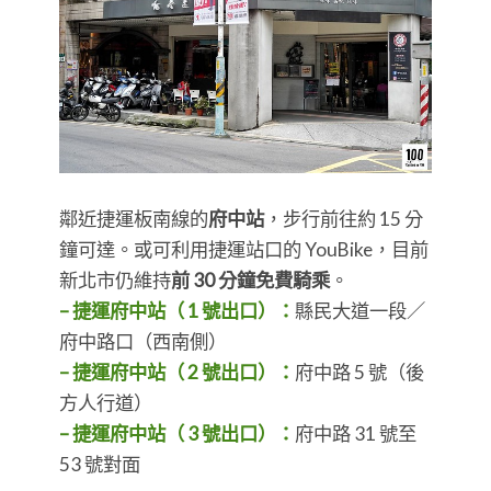
鄰近捷運板南線的
府中站
，步行前往約 15 分
鐘可達。或可利用捷運站口的 YouBike，目前
新北市仍維持
前 30 分鐘免費騎乘
。
– 捷運府中站（ 1 號出口）：
縣民大道一段／
府中路口（西南側）
– 捷運府中站（ 2 號出口）：
府中路 5 號（後
方人行道）
– 捷運府中站（ 3 號出口）：
府中路 31 號至
53 號對面