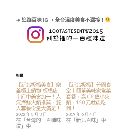
➜ 追蹤百味 IG ，全台溫度美食不漏接！
相關
【新北板橋美食】樂
【新北板橋】普園食
釜極上鍋物-板橋店
堂｜簡單美味家常菜
｜府中美食加一！人
套餐，高 CP 值小火
氣海鮮火鍋推薦，雙
鍋，150 元就能吃
人套餐份量大滿足！
到！
2022 年 8 月 3 日
2019 年 6 月 4 日
在「台灣的一百種味
在「新北百味」中
道」中