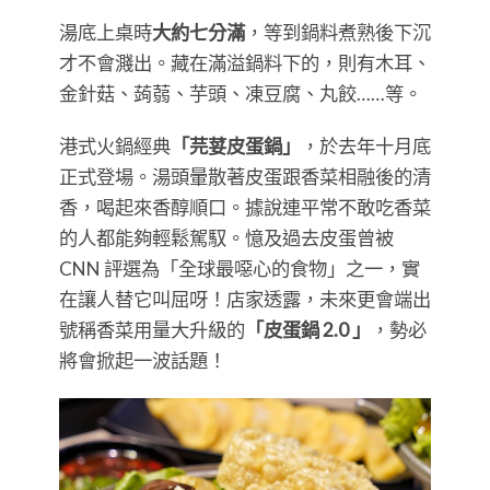
湯底上桌時
大約七分滿
，等到鍋料煮熟後下沉
才不會濺出。藏在滿溢鍋料下的，則有木耳、
金針菇、蒟蒻、芋頭、凍豆腐、丸餃……等。
港式火鍋經典
「芫荽皮蛋鍋」
，於去年十月底
正式登場。湯頭暈散著皮蛋跟香菜相融後的清
香，喝起來香醇順口。據說連平常不敢吃香菜
的人都能夠輕鬆駕馭。憶及過去皮蛋曾被
CNN 評選為「全球最噁心的食物」之一，實
在讓人替它叫屈呀！店家透露，未來更會端出
號稱香菜用量大升級的
「皮蛋鍋 2.0 」
，勢必
將會掀起一波話題！