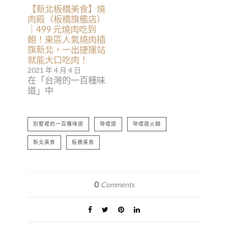
【新北板橋美食】燒
肉殿（板橋旗艦店）
｜499 元燒肉吃到
飽！東區人氣燒肉插
旗新北，一出捷運站
就能大口吃肉！
2021 年 4 月 4 日
在「台灣的一百種味
道」中
別墅裡的一百種味道
啡嚐道
啡嚐道火鍋
新北美食
板橋美食
0
Comments