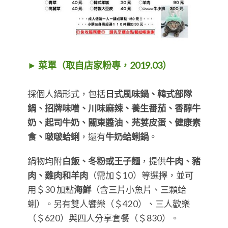
► 菜單（取自店家粉專，2019.03）
採個人鍋形式，包括
日式風味鍋、韓式部隊
鍋、招牌味噌、川味麻辣、養生番茄、香醇牛
奶、起司牛奶、關東醬油、芫荽皮蛋、健康素
食、啵啵蛤蜊
，還有
牛奶蛤蜊鍋
。
鍋物均附
白飯、冬粉或王子麵
，提供
牛肉、豬
肉、雞肉和羊肉
（需加＄10）等選擇，並可
用＄30 加點
海鮮
（含三片小魚片、三顆蛤
蜊）。另有雙人饗樂（＄420）、三人歡樂
（＄620）與四人分享套餐（＄830）。