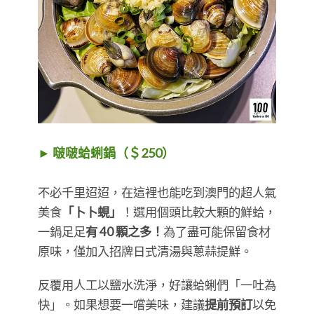
► 啵啵蛤蜊鍋（＄250）
不必千里迢迢，在這裡也能吃到澳門的超人氣
美食
「卜卜蜆」
！選用個頭比較大顆的鮮蛤，
一鍋足足
有 40 顆之多！
為了盡可能保留食材
原味，僅加入招牌日式清湯與蔥蒜提鮮。
反覆用人工以鹽水洗淨，好讓蛤蜊們「一吐為
快」。如果想要一嚐美味，建議
提前預訂
以免