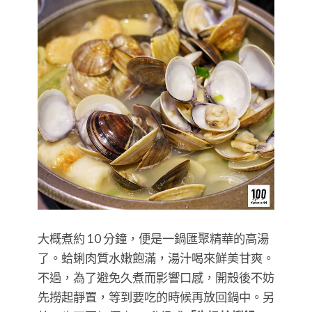
大概煮約 10 分鐘，便是一鍋匯聚精華的高湯
了。蛤蜊肉質水嫩飽滿，湯汁喝來鮮美甘爽。
不過，為了避免久煮而影響口感，開殼後不妨
先撈起靜置，等到要吃的時候再放回鍋中。另