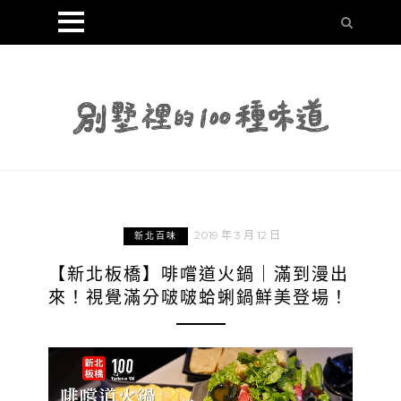
2019 年 3 月 12 日
新北百味
【新北板橋】啡嚐道火鍋｜滿到漫出
來！視覺滿分啵啵蛤蜊鍋鮮美登場！