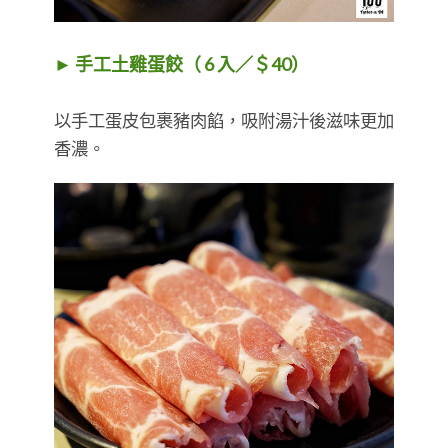
► 手工土雞蛋餃（ 6 入／＄40）
以手工蛋皮包裹豬肉餡，吸附湯汁後滋味更加
香濃。