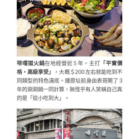
啡嚐道火鍋
在地經營近 5 年，主打
「平實價
格，高級享受」
，大概＄200 左右就能吃到不
同類型的特色湯底。連原址前身由表哥開了 3
年的涮涮鍋一同計算，無怪乎有人笑稱自己真
的是「從小吃到大」。