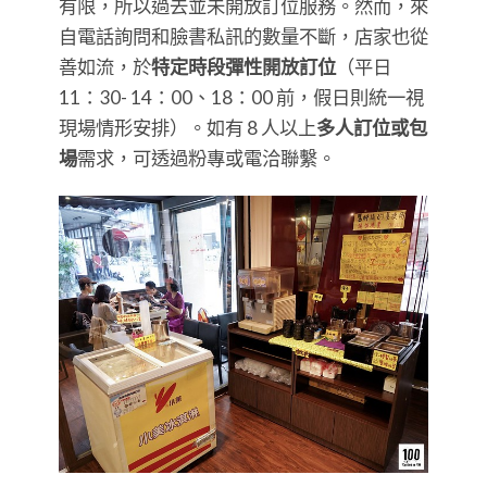
有限，所以過去並未開放訂位服務。然而，來
自電話詢問和臉書私訊的數量不斷，店家也從
善如流，於
特定時段彈性開放訂位
（平日
11：30- 14：00、18：00 前，假日則統一視
現場情形安排）。如有 8 人以上
多人訂位或包
場
需求，可透過粉專或電洽聯繫。