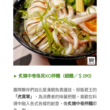
► 炙燒中卷珠貝XO拌麵（細麵／＄190）
團隊夥伴們自比是漢朝負責護送、保衛君王的
「虎賁軍」
，為消費者的味蕾把關。喜歡在料
理中融入各式各樣的創意，像
炙燒中卷拌麵
即