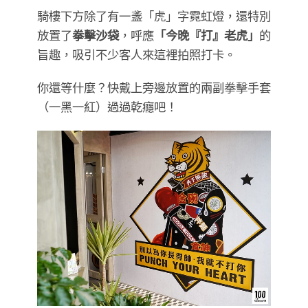
騎樓下方除了有一盞「虎」字霓虹燈，還特別
放置了
拳擊沙袋
，呼應
「今晚『打』老虎」
的
旨趣，吸引不少客人來這裡拍照打卡。
你還等什麼？快戴上旁邊放置的兩副拳擊手套
（一黑一紅）過過乾癮吧！