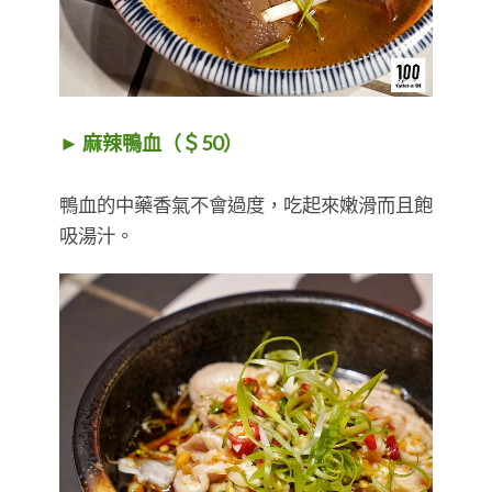
► 麻辣鴨血（＄50）
鴨血的中藥香氣不會過度，吃起來嫩滑而且飽
吸湯汁。