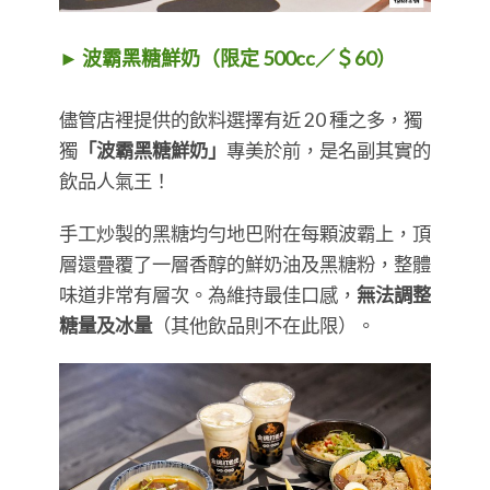
► 波霸黑糖鮮奶（限定 500cc／＄60）
儘管店裡提供的飲料選擇有近 20 種之多，獨
獨
「波霸黑糖鮮奶」
專美於前，是名副其實的
飲品人氣王！
手工炒製的黑糖均勻地巴附在每顆波霸上，頂
層還疊覆了一層香醇的鮮奶油及黑糖粉，整體
味道非常有層次。為維持最佳口感，
無法調整
糖量及冰量
（其他飲品則不在此限）。