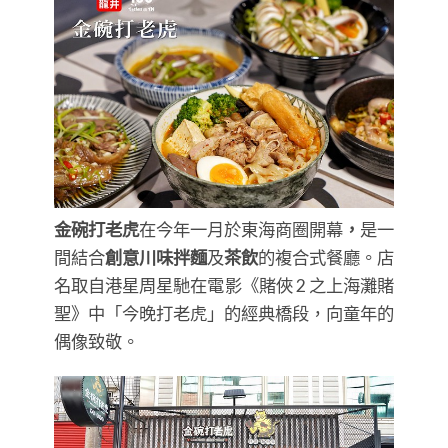
金碗打老虎
在今年一月於東海商圈開幕
，
是一
間結合
創意川味拌麵
及
茶飲
的複合式餐廳。店
名取自港星周星馳在電影《賭俠 2 之上海灘賭
聖》中「今晚打老虎」的經典橋段，向童年的
偶像致敬。