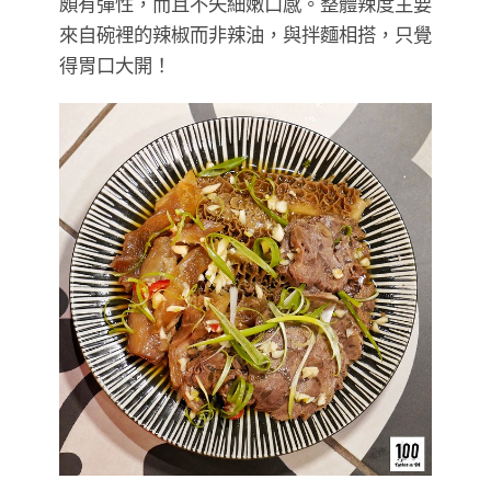
頗有彈性，而且不失細嫩口感。整體辣度主要
來自碗裡的辣椒而非辣油，與拌麵相搭，只覺
得胃口大開！