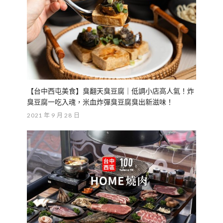
【台中西屯美食】臭翻天臭豆腐｜低調小店高人氣！炸
臭豆腐一吃入魂，米血炸彈臭豆腐臭出新滋味！
2021 年 9 月 28 日