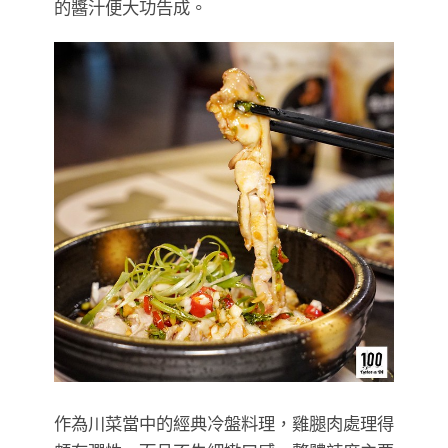
的醬汁便大功告成。
作為川菜當中的經典冷盤料理，雞腿肉處理得