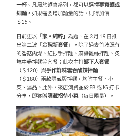
一杯
。凡屬於麵食系列，都可以選擇要
寬麵或
細麵。
如果需要增加麵量的話，則得加價
＄15。
日前更以
「家。純粹」
為題，在 3 月 19 日推
出第二波
「金碗新套餐」。
除了過去首波既有
的香菇肉燥、紅抄手拌麵、麻醬雞絲拌麵、炙
燒中卷拌麵等套餐；此次主打
鄉下人套餐
（＄120）與
手作鮮味雲吞酸辣拌麵
（＄180）兩款隱藏版拌麵，均附主餐、小
菜、湯品。此外，來店消費並於 FB 或 IG 打卡
分享，即獲贈
隱藏招待小菜
（每日限量）。