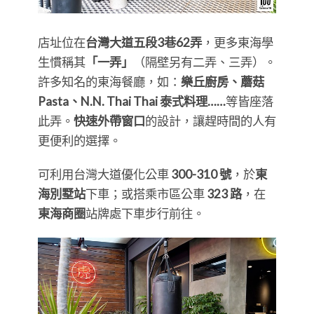
店址位在
台灣大道五段3巷62弄
，更多東海學
生慣稱其
「一弄」
（隔壁另有二弄、三弄）。
許多知名的東海餐廳，如：
樂丘廚房、蘑菇
Pasta、N.N. Thai Thai 泰式料理……
等皆座落
此弄。
快速外帶窗口
的設計，讓趕時間的人有
更便利的選擇。
可利用台灣大道優化公車
300-310 號
，於
東
海別墅站
下車；或搭乘市區公車
323 路
，在
東海商圈
站牌處下車步行前往。