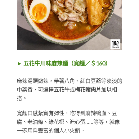
► 五花牛川味麻辣麵（寬麵／＄160）
麻辣湯頭微辣，帶著八角、紅白豆蔻等淡淡的
中藥香，可選擇
五花牛
或
梅花豬肉片
加以相
搭。
寬麵口感紮實有彈性，吃得到麻辣鴨血、豆
腐、老油條、綠花椰、溏心蛋……等等，就像
一碗用料豐富的個人小火鍋。