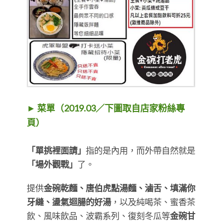
► 菜單（2019.03／下圖取自店家粉絲專
頁）
「單挑裡面請」
指的是內用，而外帶自然就是
「場外觀戰」
了。
提供
金碗乾麵、唐伯虎點湯麵、滷舌、填滿你
牙縫、盪氣迴腸的好湯
，以及純喝茶、蜜香茶
飲、風味飲品、波霸系列、復刻冬瓜等
金碗甘