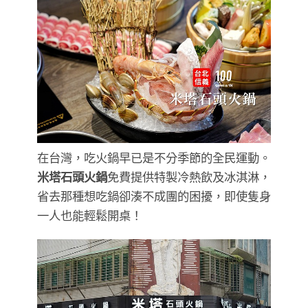
在台灣，吃火鍋早已是不分季節的全民運動。
米塔石頭火鍋
免費提供特製冷熱飲及冰淇淋，
省去那種想吃鍋卻湊不成團的困擾，即使隻身
一人也能輕鬆開桌！