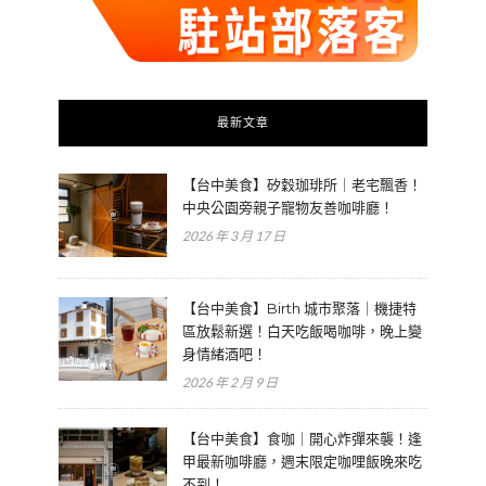
最新文章
【台中美食】矽穀珈琲所｜老宅飄香！
中央公園旁親子寵物友善咖啡廳！
2026 年 3 月 17 日
【台中美食】Birth 城市聚落｜機捷特
區放鬆新選！白天吃飯喝咖啡，晚上變
身情緒酒吧！
2026 年 2 月 9 日
【台中美食】食咖｜開心炸彈來襲！逢
甲最新咖啡廳，週末限定咖哩飯晚來吃
不到！