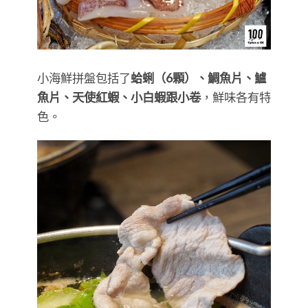
小海鮮拼盤包括了
蛤蜊（6顆）、鯛魚片、鱸
魚片、天使紅蝦、小白蝦跟小卷
，鮮味各有特
色。