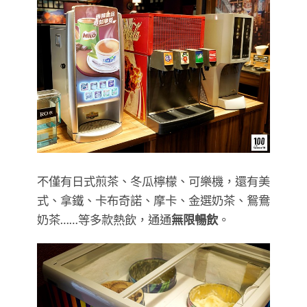
不僅有日式煎茶、冬瓜檸檬、可樂機，還有美
式、拿鐵、卡布奇諾、摩卡、金選奶茶、鴛鴦
奶茶……等多款熱飲，通通
無限暢飲
。