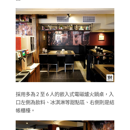
採用多為 2 至 6 人的嵌入式電磁爐火鍋桌，入
口左側為飲料、冰淇淋等甜點區、右側則是結
帳櫃檯。