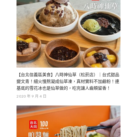
【台北信義區美食】八時神仙草（松菸店）｜台式甜品
變文青！細火慢熬凝成仙草凍，真材實料不加鹼粉！連
基底的雪花冰也是仙草做的，吃完讓人齒頰留香！
2020 年 9 月 4 日