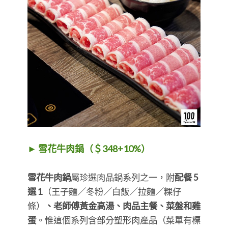
► 雪花牛肉鍋（＄348+10%）
雪花牛肉鍋
屬珍選肉品鍋系列之一，附
配餐 5
選 1
（王子麵／冬粉／白飯／拉麵／粿仔
條）
、老師傅黃金高湯、肉品主餐、菜盤和雞
蛋
。惟這個系列含部分塑形肉產品（菜單有標