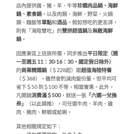
店內提供雞、豬、羊、牛等
珍選肉品鍋、海鮮
鍋、素食鍋
，以及肉類、海鮮、野菜、火鍋
類、麵飯等
單點
和
酒品
。假如想吃的更澎湃，
則有「海陸雙吃」的
雙拼超值鍋
及
無敵海鮮
鍋
。
因應東區上班族所需，同步推出
平日限定（週
一至週五 11：30-16：30，國定假日除外）
的
商業精選鍋
（＄228起）跟
超值海陸特餐
（＄368）。雖然會酌減肉盤份量，但平均可
省下＄50 到＄100 不等，相當實惠。此外，
凡開鍋
消費滿＄500
，就送一張
「六選一兌換
券」
（以此類推），可任選牛肉、羊肉、雞
肉、豬肉、鮮蝦或蛤蜊。
其他相關規定如下：