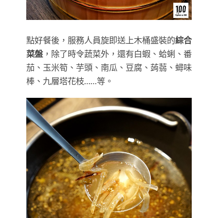
點好餐後，服務人員旋即送上木桶盛裝的
綜合
菜盤
，除了時令蔬菜外，還有白蝦、蛤蜊、番
茄、玉米筍、芋頭、南瓜、豆腐、蒟蒻、蟳味
棒、九層塔花枝……等。