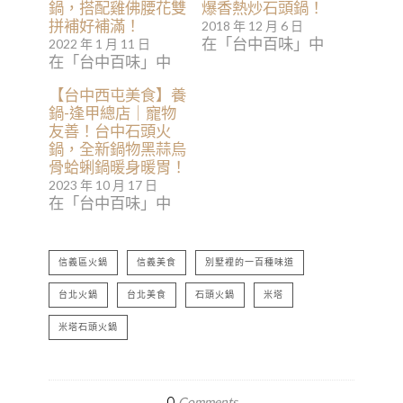
鍋，搭配雞佛腰花雙
爆香熱炒石頭鍋！
拼補好補滿！
2018 年 12 月 6 日
在「台中百味」中
2022 年 1 月 11 日
在「台中百味」中
【台中西屯美食】養
鍋-逢甲總店｜寵物
友善！台中石頭火
鍋，全新鍋物黑蒜烏
骨蛤蜊鍋暖身暖胃！
2023 年 10 月 17 日
在「台中百味」中
信義區火鍋
信義美食
別墅裡的一百種味道
台北火鍋
台北美食
石頭火鍋
米塔
米塔石頭火鍋
0
Comments