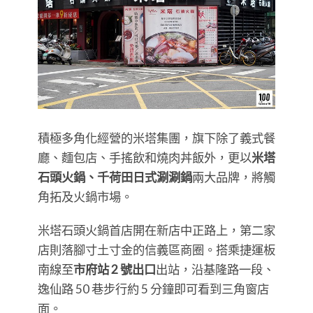
積極多角化經營的米塔集團，旗下除了義式餐
廳、麵包店、手搖飲和燒肉丼飯外，更以
米塔
石頭火鍋、千荷田日式涮涮鍋
兩大品牌，將觸
角拓及火鍋市場。
米塔石頭火鍋首店開在新店中正路上，第二家
店則落腳寸土寸金的信義區商圈。搭乘捷運板
南線至
市府站 2 號出口
出站，沿基隆路一段、
逸仙路 50 巷步行約 5 分鐘即可看到三角窗店
面。