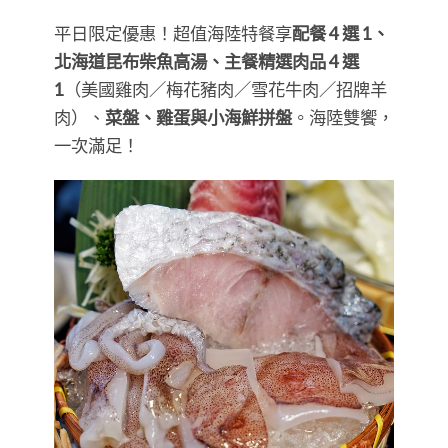
平日限定優惠！超值海陸特餐享
配餐 4 選 1、
北海道昆布柴魚高湯、主餐精選肉品 4 選
1
（美國雞肉／梅花豬肉／雪花牛肉／招牌羊
肉）、
菜盤、雞蛋與小海鮮拼盤
。海陸雙饗，
一次滿足！