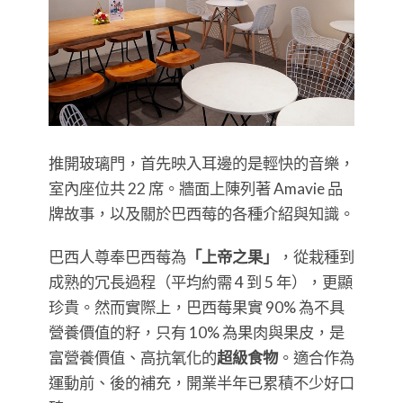
推開玻璃門，首先映入耳邊的是輕快的音樂，
室內座位共 22 席。牆面上陳列著 Amavie 品
牌故事，以及關於巴西莓的各種介紹與知識。
巴西人尊奉巴西莓為
「上帝之果」
，從栽種到
成熟的冗長過程（平均約需 4 到 5 年），更顯
珍貴。然而實際上，巴西莓果實 90% 為不具
營養價值的籽，只有 10% 為果肉與果皮，是
富營養價值、高抗氧化的
超級食物
。適合作為
運動前、後的補充，開業半年已累積不少好口