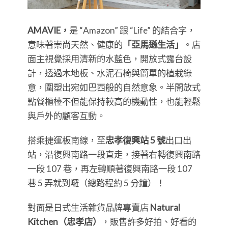
AMAVIE，
是 “Amazon” 跟 “Life” 的結合字，
意味著崇尚天然、健康的
「亞馬遜生活」
。店
面主視覺採用清新的水藍色，開放式露台設
計，透過木地板、水泥石椅與簡單的植栽綠
意，圍塑出宛如巴西般的自然意象。半開放式
點餐櫃檯不但能保持較高的機動性，也能輕鬆
與戶外的顧客互動。
搭乘捷運板南線，至
忠孝復興站 5 號
出口出
站，沿復興南路一段直走，接著右轉復興南路
一段 107 巷，再左轉順著復興南路一段 107
巷 5 弄就到囉（總路程約 5 分鐘）！
對面是日式生活雜貨品牌專賣店
Natural
Kitchen（忠孝店）
，販售許多好拍、好看的