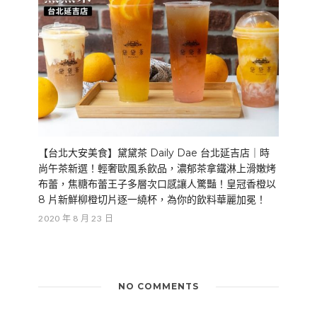
【台北大安美食】黛黛茶 Daily Dae 台北延吉店｜時
尚午茶新選！輕奢歐風系飲品，濃郁茶拿鐵淋上滑嫩烤
布蕾，焦糖布蕾王子多層次口感讓人驚豔！皇冠香橙以
8 片新鮮柳橙切片逐一繞杯，為你的飲料華麗加冕！
2020 年 8 月 23 日
NO COMMENTS