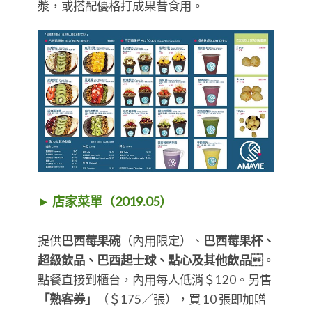
漿，或搭配優格打成果昔食用。
► 店家菜單（2019.05）
提供
巴西莓果碗
（內用限定）、
巴西莓果杯、
超級飲品、巴西起士球、點心及其他飲品
。
點餐直接到櫃台，內用每人低消＄120。另售
「熟客券」
（＄175／張），買 10 張即加贈