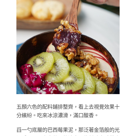
五顏六色的配料鋪排整齊，看上去視覺效果十
分繽紛。吃來冰涼濃滑，滿口酸香。
舀一勺底層的巴西莓果泥，那泛著金箔般的光