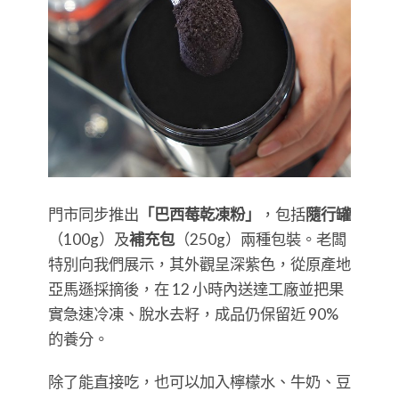
門市同步推出
「巴西莓乾凍粉」
，包括
隨行罐
（100g）及
補充包
（250g）兩種包裝。老闆
特別向我們展示，其外觀呈深紫色，從原產地
亞馬遜採摘後，在 12 小時內送達工廠並把果
實急速冷凍、脫水去籽，成品仍保留近 90%
的養分。
除了能直接吃，也可以加入檸檬水、牛奶、豆