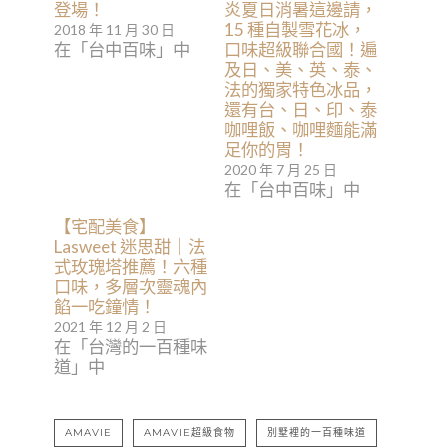
登場！
炎夏日消暑這邊請，
15 種自製雪花冰，
2018 年 11 月 30 日
在「台中百味」中
口味超級聯合國！遍
及日、美、英、泰、
法的獨家特色冰品，
還有台、日、印、泰
咖哩飯、咖哩麵能滿
足你的胃！
2020 年 7 月 25 日
在「台中百味」中
【宅配美食】
Lasweet 迷思甜｜法
式玫瑰塔推薦！六種
口味，多層次靈魂內
餡一吃鐘情！
2021 年 12 月 2 日
在「台灣的一百種味
道」中
AMAVIE
AMAVIE超級食物
別墅裡的一百種味道