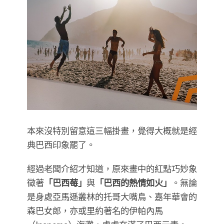
本來沒特別留意這三幅掛畫，覺得大概就是經
典巴西印象罷了。
經過老闆介紹才知道，原來畫中的紅點巧妙象
徵著
「巴西莓」
與
「巴西的熱情如火」
。無論
是身處亞馬遜叢林的托哥大嘴鳥、嘉年華會的
森巴女郎，亦或里約著名的伊帕內馬