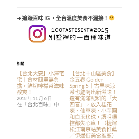
➜ 追蹤百味 IG ，全台溫度美食不漏接！
相關
【台北大安】小澤宅
【台北中山區美食】
宅｜食材簡單無負
金五春 Golden
擔，鮮切檸檬茶滋味
Spring 5｜古早味涼
酸爽！
茶也能喝出新滋味！
還有滿滿配料的「大
2018 年 11 月 6 日
在「台北百味」中
四喜」，放入桂花
凍、仙草凍、小芋圓
和白玉珍珠，讓咀嚼
控都失心瘋！（捷運
松江南京站美食推薦
／伊通街美食推薦）