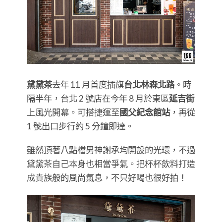
黛黛茶
去年 11 月首度插旗
台北林森北路
。時
隔半年，台北 2 號店在今年 8 月於東區
延吉街
上風光開幕。可搭捷運至
國父紀念館站
，再從
1 號出口步行約 5 分鐘即達。
雖然頂著八點檔男神謝承均開設的光環，不過
黛黛茶自己本身也相當爭氣。把杯杯飲料打造
成貴族般的風尚氣息，不只好喝也很好拍！