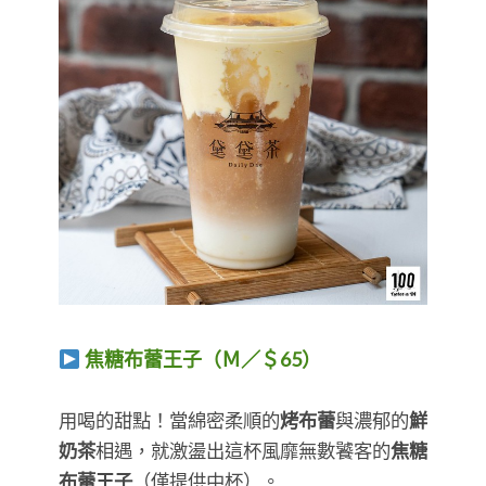
焦糖布蕾王子（Ｍ／＄65）
​​​​​​​用喝的甜點！
​​​​​​​當綿密柔順的
烤布蕾
與濃郁的
鮮
奶茶
相遇，就激盪出這杯風靡無數饕客的
焦糖
布蕾王子
（僅提供中杯）。