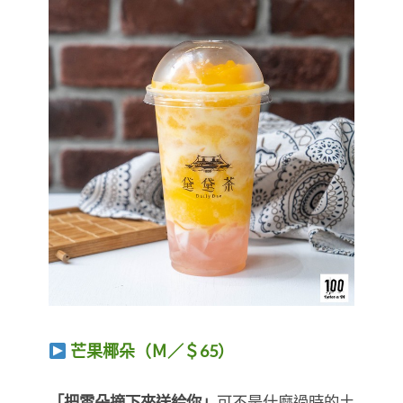
芒果椰朵（Ｍ／＄65）
「把雲朵摘下來送給你」
可不是什麼過時的土