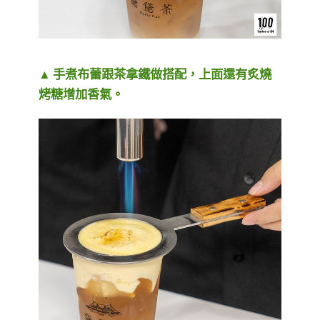
▲ 手煮布蕾跟茶拿鐵做搭配，上面還有炙燒
烤糖增加香氣。