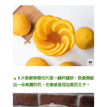
▲ 8 片
新鮮柳橙切片逐一繞杯鋪排，既像開綻
出一朵美麗的花，也像被皇冠加冕的王子。