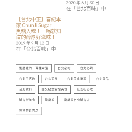
2020 年 6 月 30 日
在「台北百味」中
【台北中正】春紀本
家 ChunJi Sugar｜
黑糖入魂！一喝就知
道的醇厚好滋味！
2019 年 9 月 12 日
在「台北百味」中
別墅裡的一百種味道
台北必吃
台北必喝
台北手搖飲
台北美食
台北美食推薦
台北飲品
台北飲料
國父紀念館站美食
延吉街必吃
延吉街美食
黛黛茶
黛黛茶台北延吉店
黛黛茶延吉店