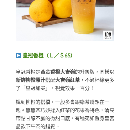
皇冠香橙（Ｌ／＄65）
​​​​​​​皇冠香橙是
黃金香橙大吉嶺
的升級版，同樣以
新鮮柳橙原汁
搭配
大吉嶺紅茶
，不過杯緣更多
了「皇冠加冕」，視覺效果一百分！
說到柳橙的搭檔，一般多會跟綠茶聯想在一
起。黛黛茶巧妙揉入紅茶的花果香特色，清亮
帶點甘醇不膩的微甜口感，有種宛如置身皇宮
品飲下午茶的錯覺。