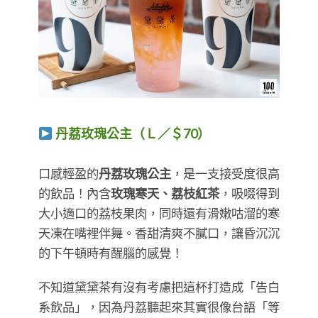
丹荔玫瑰公主（Ｌ／＄70）
​​​​​​​口感輕盈的
丹荔玫瑰公主
，是一支接受度很高
的飲品！內含
玫瑰寒天、荔枝紅茶
，吸啜得到
大小適口的荔枝果肉，同時還有滑嫩咕溜的寒
天凍在嘴裡伴舞。香甜清爽不膩口，讓昏沉沉
的下午頓時有醒腦的感覺！
不知道黛黛茶有沒有考慮把這杯打造成「告白
系飲品」，因為丹荔聽起來其實很像台語「等