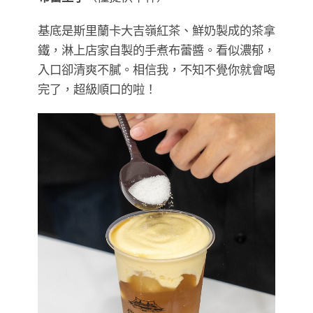
基底是斯里蘭卡大吉嶺紅茶、鮮奶製成的茶拿
鐵，淋上店家自製的手煮布蕾醬。看似濃郁，
入口卻清爽不膩。相信我，不知不覺你就會喝
完了，超級順口的啦！