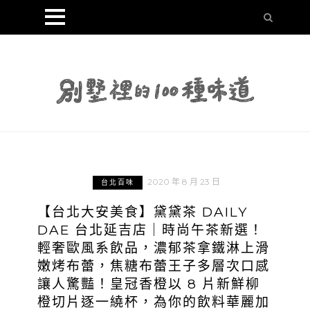
2020 年 8 月 23 日
台北百味
【台北大安美食】黛黛茶 DAILY
DAE 台北延吉店｜時尚午茶新選！
輕奢歐風系飲品，濃郁茶拿鐵淋上滑
嫩烤布蕾，焦糖布蕾王子多層次口感
讓人驚豔！皇冠香橙以 8 片新鮮柳
橙切片逐一繞杯，為你的飲料華麗加