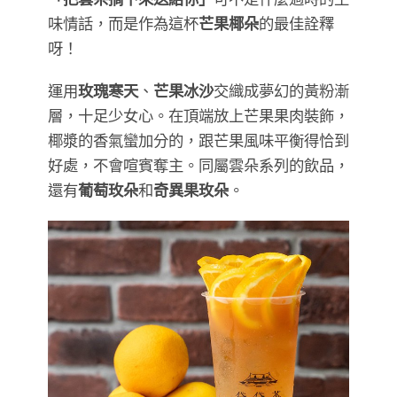
味情話，而是作為這杯
芒果椰朵
的最佳詮釋
呀！
運用
玫瑰寒天
、
芒果冰沙
交織成夢幻的黃粉漸
層，十足少女心。在頂端放上芒果果肉裝飾，
椰漿的香氣蠻加分的，跟芒果風味平衡得恰到
好處，不會喧賓奪主。同屬雲朵系列的飲品，
還有
葡萄玫朵
和
奇異果玫朵
。