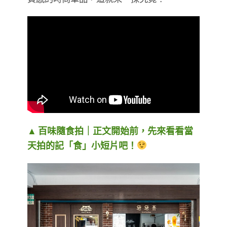
▲ 百味隨食拍｜正文開始前，先來看看當
天拍的記「食」小短片吧！