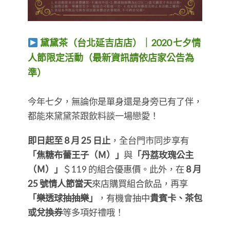
黛黛茶（台北延吉店店）｜2020 七夕情
人節限定活動（最新資訊請依店家公告為
準）
​​​​​​​今年七夕，無論你是單身還是身旁已有了伴，
都能來黛黛茶跟飲料談一場戀愛！
即日起至 8 月 25 日止
，全台門市同步享有
「焦糖布蕾王子（Ｍ）」
與
「丹荔玫瑰公主
（Ｍ）」
＄119 的組合優惠價。此外，在
8 月
25 號情人節當天
來店購買組合飲品，再享
「樂透球抽抽樂」
，有機會抽中
貴賓卡、茶包
或兌換券
等多項好禮哦！