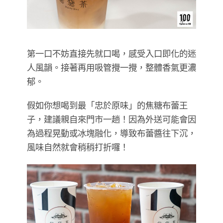
第一口不妨直接先就口喝，感受入口即化的迷
人風韻。接著再用吸管攪一攪，整體香氣更濃
郁。
假如你想喝到最「忠於原味」的焦糖布蕾王
子，建議親自來門市一趟！因為外送可能會因
為過程晃動或冰塊融化，導致布蕾醬往下沉，
風味自然就會稍稍打折囉！