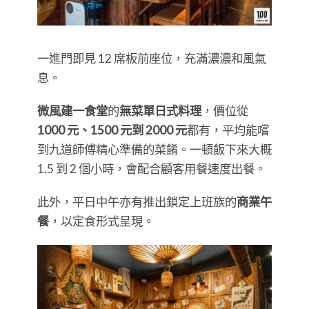
一進門即見 12 席板前座位，充滿濃濃和風氣
息。
微風建一食堂
的
無菜單日式料理
，價位從
1000 元、1500 元到 2000 元
都有，平均能嚐
到九道師傅精心準備的菜餚。一頓飯下來大概
1.5 到 2 個小時，會配合顧客用餐速度出餐。
此外，平日中午亦有推出鎖定上班族的
商業午
餐
，以定食形式呈現。