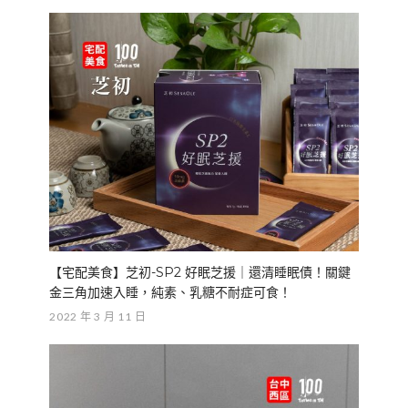
【宅配美食】芝初-SP2 好眠芝援｜還清睡眠債！關鍵
金三角加速入睡，純素、乳糖不耐症可食！
2022 年 3 月 11 日