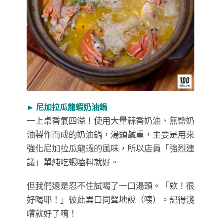
► 尼加拉瓜龍蝦奶油鍋
一上桌香氣四溢！使用大量蒜香奶油、無鹽奶
油製作而成的奶油鍋，湯頭鹹重，主要是用來
強化尼加拉瓜龍蝦的風味，所以店員「強烈建
議」單純吃蝦嗑料就好。
但我們還是忍不住試喝了一口湯頭。「欸！很
好喝耶！」彼此異口同聲地說（咦）。記得淺
嚐就好了唷！