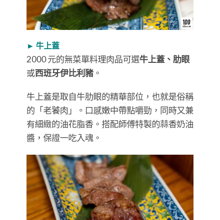
► 牛上蓋
2000 元的無菜單料理肉品可選
牛上蓋、肋眼
或
西班牙伊比利豬
。
牛上蓋是取自牛肋眼的精華部位，也就是俗稱
的「老饕肉」。口感嫩中帶點嚼勁，同時又兼
有細緻的油花脂香。搭配師傅特製的蒜香奶油
醬，保證一吃入魂。