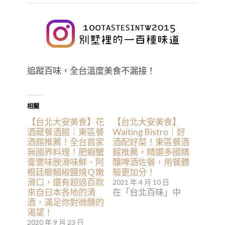
追蹤百味，全台溫度美食不漏接！
相關
【台北大安美食】花
【台北大安美食】
酒蔵餐酒館｜東區餐
Waiting Bistro｜好
酒館推薦！全台首家
酒配好菜！東區餐酒
無國界料理！肥蝦蟹
館推薦，精選多國精
膏豐味腴滑味鮮、阿
釀啤酒佐餐，用餐體
根廷櫛鯧椒鹽燒Ｑ嫩
驗更加分！
滑口，還有超過百款
2021 年 4 月 10 日
來自日本各地的清
在「台北百味」中
酒，滿足你對微醺的
渴望！
2020 年 9 月 23 日