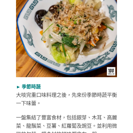
► 季節時蔬
大啖完重口味料理之後，先來份季節時蔬平衡
一下味蕾。
一盤集結了豐富食材，包括銀芽、木耳、高麗
菜、龍鬚菜、豆薯、紅蘿蔔及豌豆。並利用微