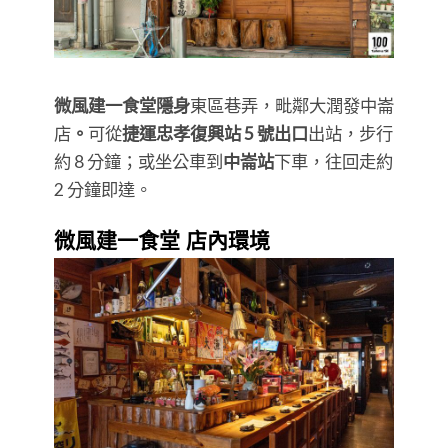
微風建一食堂隱身
東區巷弄，毗鄰大潤發中崙
店
。
可從
捷運忠孝復興站 5 號出口
出站，步行
約 8 分鐘；或坐公車到
中崙站
下車，往回走約
2 分鐘即達。
微風建一食堂 店內環境