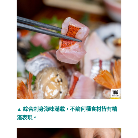
▲ 綜合刺身海味滿載，不論何種食材皆有精
湛表現。