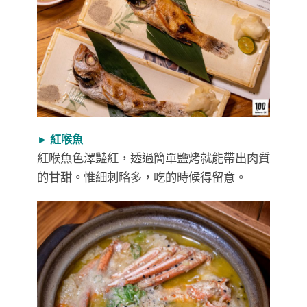
► 紅喉魚
紅喉魚色澤豔紅，透過簡單鹽烤就能帶出肉質
的甘甜。惟細刺略多，吃的時候得留意。