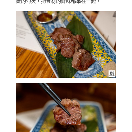
微的勾芡，把食材的鮮味都串在一起。