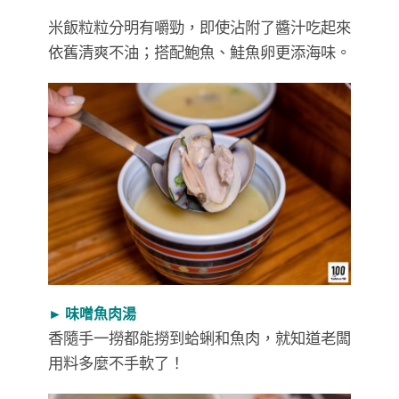
米飯粒粒分明有嚼勁，即使沾附了醬汁吃起來
依舊清爽不油；搭配鮑魚、鮭魚卵更添海味。
► 味噌魚肉湯
香隨手一撈都能撈到蛤蜊和魚肉，就知道老闆
用料多麼不手軟了！