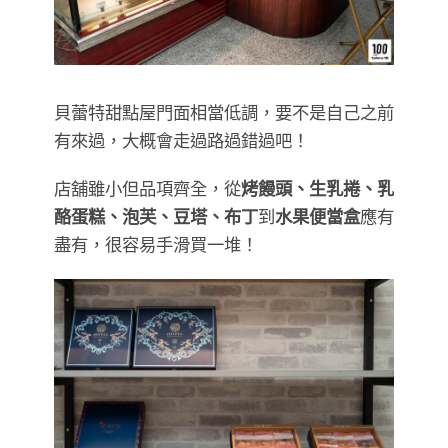
貝蕾特甜點屋門面相當低調，要不是自己之前
有來過，大概會走過路過錯過吧！
店舖雖小但品項齊全，從
烤饅頭、生乳捲、乳
酪蛋糕、泡芙、豆塔、布丁
到
水果便當盒
應有
盡有，很容易手滑買一堆！