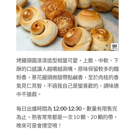
烤饅頭圓滾滾造型相當可愛，上脆、中軟、下
酥的口感讓人越嚼越涮嘴。原味保留較多的麵
粉香，蔥花饅頭微甜帶點鹹香，至於肉桂的香
氣見仁見智，不過我自己是蠻喜歡的，調味適
中不搶戲。
每日出爐時間為
12:00-12:30
，數量有限售完
為止。熟客常常都是一次 10 顆、20 顆的帶，
晚來可是會撲空唷！