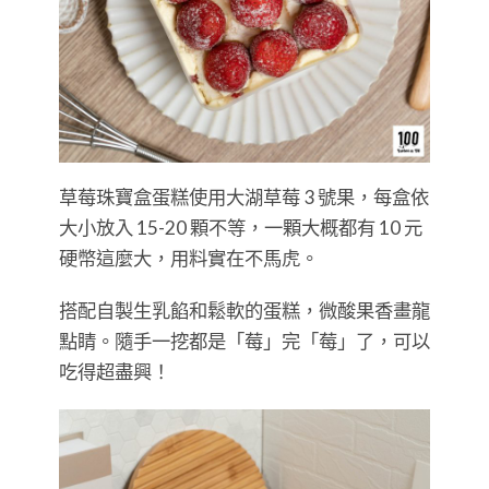
草莓珠寶盒蛋糕使用大湖草莓 3 號果，每盒依
大小放入 15-20 顆不等，一顆大概都有 10 元
硬幣這麼大，用料實在不馬虎。
搭配自製生乳餡和鬆軟的蛋糕，微酸果香畫龍
點睛。隨手一挖都是「莓」完「莓」了，可以
吃得超盡興！