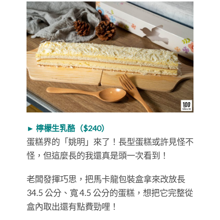
► 檸檬生乳酪（$240）
蛋糕界的「姚明」來了！長型蛋糕或許見怪不
怪，但這麼長的我還真是頭一次看到！
老闆發揮巧思，把馬卡龍包裝盒拿來改放長
34.5 公分、寬 4.5 公分的蛋糕，想把它完整從
盒內取出還有點費勁哩！