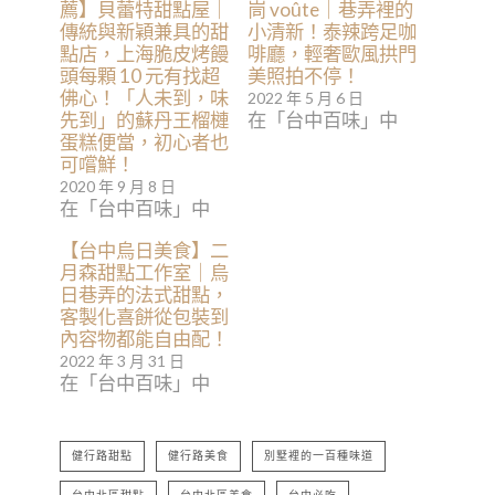
薦】貝蕾特甜點屋｜
峝 voûte｜巷弄裡的
傳統與新穎兼具的甜
小清新！泰辣跨足咖
點店，上海脆皮烤饅
啡廳，輕奢歐風拱門
頭每顆 10 元有找超
美照拍不停！
佛心！「人未到，味
2022 年 5 月 6 日
先到」的蘇丹王榴槤
在「台中百味」中
蛋糕便當，初心者也
可嚐鮮！
2020 年 9 月 8 日
在「台中百味」中
【台中烏日美食】二
月森甜點工作室｜烏
日巷弄的法式甜點，
客製化喜餅從包裝到
內容物都能自由配！
2022 年 3 月 31 日
在「台中百味」中
健行路甜點
健行路美食
別墅裡的一百種味道