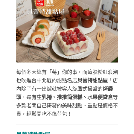
每個冬天總有「莓」你的事，而這股粉紅浪潮
也吹進台中北區的甜點名店
貝蕾特甜點屋
！店
內除了有一出爐就被客人旋風式掃盤的
烤饅
頭
，還有
生乳捲、推推筒蛋糕、水果便當盒
等
多款老闆自己研發的美味甜點。重點是價格不
貴，輕鬆開吃不傷荷包！