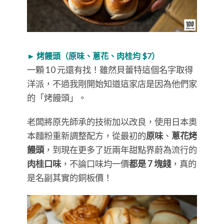
► 烤饅頭（原味、蔥花、肉桂均 $7）
一顆 10 元還有找！雖然貝蕾特這個名字取得
洋派，不過我剛開始知道這家店是因為他們家
的「烤饅頭」。
老闆將原先師承的技術加以改良，使用日本奧
本麵粉重新調整配方，從最初的
原味
、
蔥花烤
饅頭
，到現在更多了近兩年甜點界蔚為流行的
肉桂口味
，不論口味均一價
都是 7 塊錢
，真的
是名副其實的銅板價！