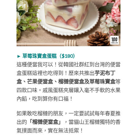
► 草莓珠寶盒蛋糕（$180）
這種便當我可以！從韓國社群紅到台灣的便當
盒蛋糕這裡也吃得到！歷來共推出
芋泥布丁
盒、芒果便當盒、榴槤便當盒及草莓珠寶盒
等
四款口味。戚風蛋糕夾層鑲入毫不手軟的水果
內餡，吃到算你有口福！
如果敢吃榴槤的朋友，一定要試試每年春夏推
出的
「榴槤便當盒」
，當貓山王榴槤獨特的香
氣撲面而來，實在無法抵禦！