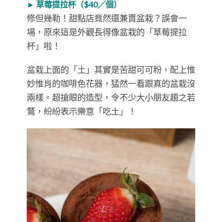
► 草莓提拉杯（$40／個）
修但幾勒！甜點店竟然還兼賣盆栽？誤會一
場，原來這是外觀長得像盆栽的「草莓提拉
杯」啦！
盆栽上面的「土」其實是苦甜可可粉，配上惟
妙惟肖的咖啡色花器，猛然一看跟真的盆栽沒
兩樣。超搶眼的造型，令不少大小朋友趨之若
鶩，紛紛表示樂意「吃土」！