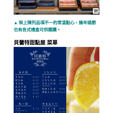
▲ 架上陳列品項不一的常溫點心，逢年過節
也有各式禮盒可供選購。
貝蕾特甜點屋 菜單