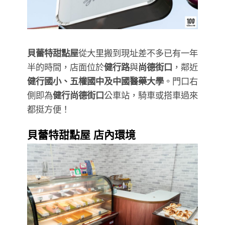
貝蕾特甜點屋
從大里搬到現址差不多已有一年
半的時間，店面位於
健行路
與
尚德街口
，鄰近
健行國小、五權國中及中國醫藥大學
。門口右
側即為
健行尚德街口
公車站，騎車或搭車過來
都挺方便！
貝蕾特甜點屋 店內環境