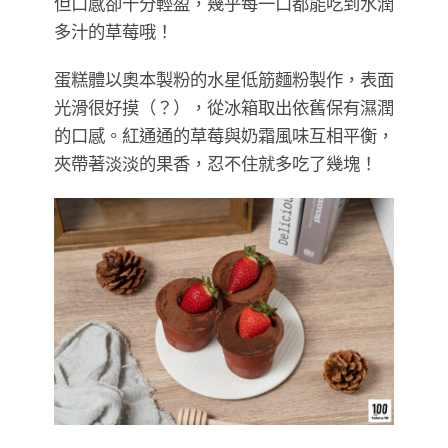
但口感卻十分輕盈，幾乎每一口都能吃到水潤
多汁的草莓哦！
蛋糕體以奧本製粉的水星低筋麵粉製作，表面
光滑很好摸（？），從冰箱取出依舊保有濕潤
的口感。紅通通的草莓與奶霜風味互相平衡，
夾帶著淡淡的果香，忍不住就多吃了幾塊！