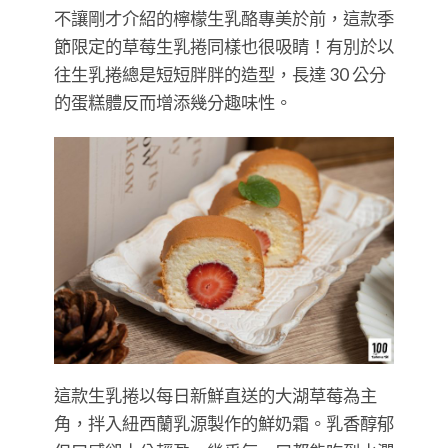
不讓剛才介紹的檸檬生乳酪專美於前，這款季
節限定的草莓生乳捲同樣也很吸睛！有別於以
往生乳捲總是短短胖胖的造型，長達 30 公分
的蛋糕體反而增添幾分趣味性。
這款生乳捲以每日新鮮直送的大湖草莓為主
角，拌入紐西蘭乳源製作的鮮奶霜。乳香醇郁