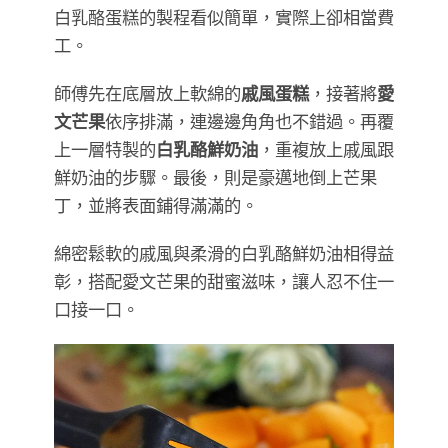
白乳酪蛋糕的製程看似簡單，實際上卻相當費
工。
師傅先在底層放上軟綿的
戚風蛋糕
，接著將
愛
文芒果
依序排滿，連邊邊角角也不錯過。再覆
上一層特製的
白乳酪鮮奶油
，重複放上戚風跟
鮮奶油的步驟。最後，則是豪邁地倒上芒果
丁，並將表面鋪得滿滿的。
綿密鬆軟的戚風與柔滑的白乳酪鮮奶油相得益
彰，搭配愛文芒果的甜蜜滋味，讓人忍不住一
口接一口。