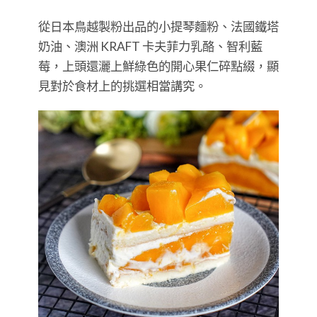
從日本鳥越製粉出品的小提琴麵粉、法國鐵塔
奶油、澳洲 KRAFT 卡夫菲力乳酪、智利藍
莓，上頭還灑上鮮綠色的開心果仁碎點綴，顯
見對於食材上的挑選相當講究。