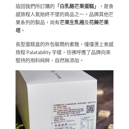
這回我們所訂購的
「白乳酪芒果蛋糕」
，是食
感旅程人氣始終不墜的商品之一。品牌其他芒
果系列的製品，尚有
芒果生乳捲
及
花舞芒果
塔
。
長型蛋糕盒的外包裝簡約素雅，僅僅燙上食感
旅程 Palatability 字樣，彷彿呼應了品牌向來
堅持的用料純粹、自然無添加。