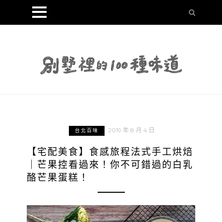
2019 年 8 月 4 日
台北百味
【宅配美食】食感旅程法式手工烘焙
｜芒果控看過來！你不可錯過的白乳
酪芒果蛋糕！