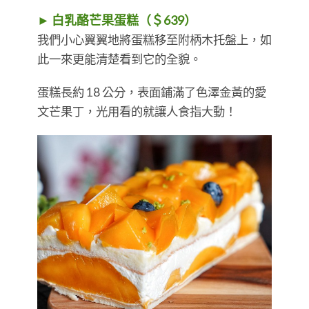
► 白乳酪芒果蛋糕（＄639）
我們小心翼翼地將蛋糕移至附柄木托盤上，如
此一來更能清楚看到它的全貌。
蛋糕長約 18 公分，表面鋪滿了色澤金黃的愛
文芒果丁，光用看的就讓人食指大動！