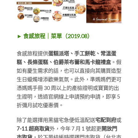
► 食感旅程｜菜單（2019.08）
食感旅程提供
蛋糕派塔、手工餅乾、常溫蛋
糕、長條蛋糕、伯爵茶布蕾和馬卡龍禮盒
。假
如有慶生需求的話，也可以直接向其購買造型
生日蠟燭增添歡樂氣氛。此外，準媽媽們更可
憑媽媽手冊 30 周以上的產檢證明或寶寶的出
生證明，透過官網線上申請預約申請，即享 5
折彌月試吃優惠價。
除了能選擇用黑貓宅急便低溫配送
宅配到府
或
7-11 超商取貨
外，今年 7 月 1 號起更
開放門
市取貨
，於下單結帳時選擇門市取貨（台北市