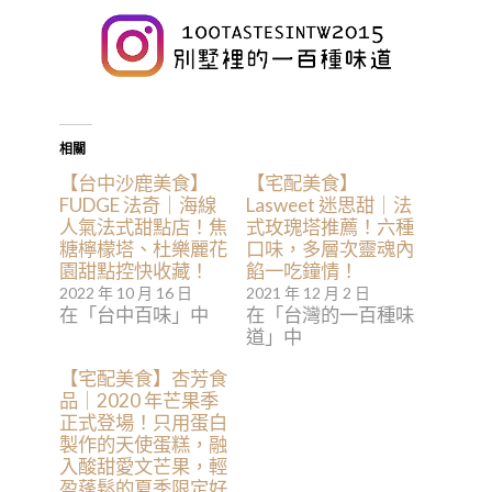
相關
【台中沙鹿美食】
【宅配美食】
FUDGE 法奇｜海線
Lasweet 迷思甜｜法
人氣法式甜點店！焦
式玫瑰塔推薦！六種
糖檸檬塔、杜樂麗花
口味，多層次靈魂內
園甜點控快收藏！
餡一吃鐘情！
2022 年 10 月 16 日
2021 年 12 月 2 日
在「台中百味」中
在「台灣的一百種味
道」中
【宅配美食】杏芳食
品｜2020 年芒果季
正式登場！只用蛋白
製作的天使蛋糕，融
入酸甜愛文芒果，輕
盈蓬鬆的夏季限定好