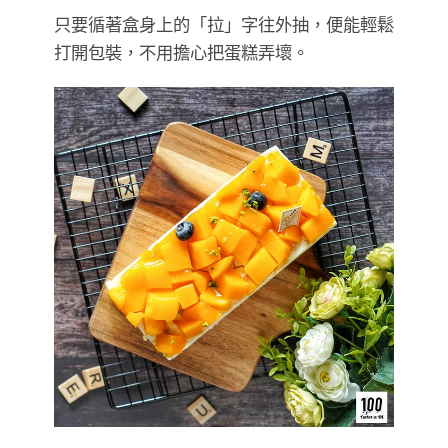
只要循著盒身上的「拉」字往外抽，便能輕鬆
打開包裝，不用擔心把蛋糕弄壞。