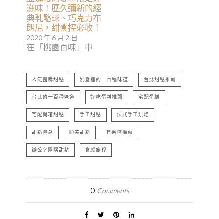
滋味！歷久彌新的經
典乳酪球、巧克力布
朗尼，甜食控必收！
2020 年 6 月 2 日
在「桃園百味」中
人氣團購甜點
別墅裡的一百種味道
台北甜點推薦
台北的一百種味道
好吃蛋糕推薦
宅配蛋糕
宅配開箱甜點
手工甜點
法式手工烘焙
甜點禮盒
網美甜點
芒果塔推薦
辦公室團購甜點
食感旅程
0
Comments