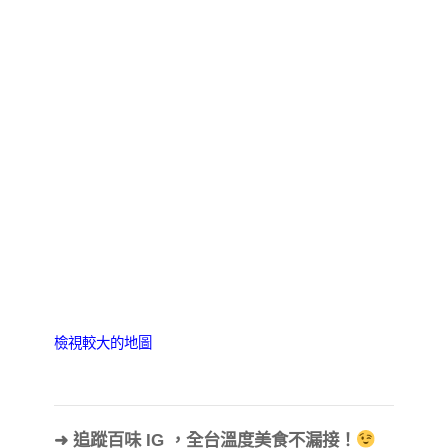
檢視較大的地圖
➜ 追蹤百味 IG ，全台溫度美食不漏接！