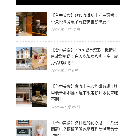
【台中美食】矽穀珈琲所｜老宅飄香！
中央公園旁親子寵物友善咖啡廳！
2026 年 3 月 17 日
【台中美食】Birth 城市聚落｜機捷特
區放鬆新選！白天吃飯喝咖啡，晚上變
身情緒酒吧！
2026 年 2 月 9 日
【台中美食】食咖｜開心炸彈來襲！逢
甲最新咖啡廳，週末限定咖哩飯晚來吃
不到！
2025 年 5 月 25 日
【台中美食】夕日裡的花心鬼｜王八蛋
開新店？懷舊叭噗冰變身勤美潮萌散步
甜點！