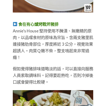
食在有心爐烤戰斧豬排
Annie’s House 堅持使用不醃漬、無嫩精的原
肉，以品嚐食材的原味為宗旨。含兩支豬里肌
連接豬肋骨部位，厚度將近 3 公分，視覺效果
超誘人。肉質Ｑ嫩不柴，整支啃起來非常過
癮！
假如覺得豬排味道略淡的話，可以直接向服務
人員索取調味料。記得要趁熱吃，否則冷掉後
口感會變得比較硬。