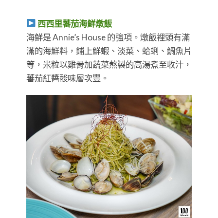
西西里蕃茄海鮮燉飯
海鮮是 Annie’s House 的強項。燉飯裡頭有滿
滿的海鮮料，鋪上鮮蝦、淡菜、蛤蜊、鯛魚片
等，米粒以雞骨加蔬菜熬製的高湯煮至收汁，
蕃茄紅醬酸味層次豐。