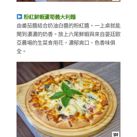
粉紅鮮蝦蘆筍義大利麵
由番茄醬結合奶油白醬的粉紅醬，一上桌就能
聞到濃濃的奶香。放上六尾鮮蝦與來自晏廷歐
亞農場的生菜食用花，濃郁爽口、色香味俱
全。