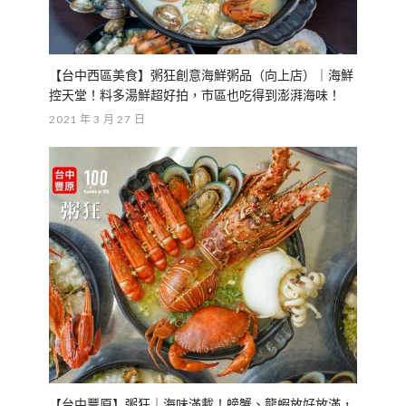
【台中西區美食】粥狂創意海鮮粥品（向上店）｜海鮮
控天堂！料多湯鮮超好拍，市區也吃得到澎湃海味！
2021 年 3 月 27 日
【台中豐原】粥狂｜海味滿載！螃蟹、龍蝦放好放滿，