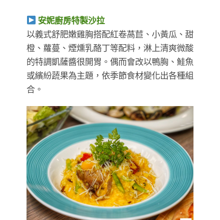
安妮廚房特製沙拉
以義式舒肥嫩雞胸搭配紅卷萵苣、小黃瓜、甜
橙、蘿蔓、煙燻乳酪丁等配料，淋上清爽微酸
的特調凱薩醬很開胃。偶而會改以鴨胸、鮭魚
或繽紛蔬果為主題，依季節食材變化出各種組
合。