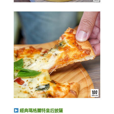
經典瑪格麗特皇后披薩