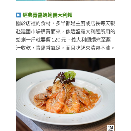
經典青醬蛤蜊義大利麵
關於店裡的食材，多半都是主廚或店長每天親
赴建國市場購買而來，像這盤義大利麵所用的
蛤蜊一斤就要價 120 元。義大利麵煨煮至醬
汁收乾，青醬香氣足，而且吃起來清爽不油。