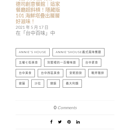
德司創意餐館｜這家
餐廳超斜槓！隱藏版
101 海鮮塔疊出層層
好滋味！
2021 年 5 月 17 日
在「台中百味」中
ANNIE'S HOUSE
ANNIE'SHOUSE義式風味餐廳
五權七街美食
別墅裡的一百種味道
台中素食
台中美食
台中西區美食
安妮廚房
戰斧豬排
披薩
沙拉
燉飯
義大利麵
0
Comments