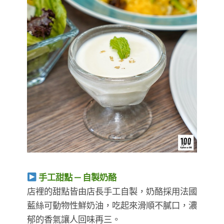
手工甜點 — 自製奶酪
店裡的甜點皆由店長手工自製，奶酪採用法國
藍絲可動物性鮮奶油，吃起來滑順不膩口，濃
郁的香氣讓人回味再三。