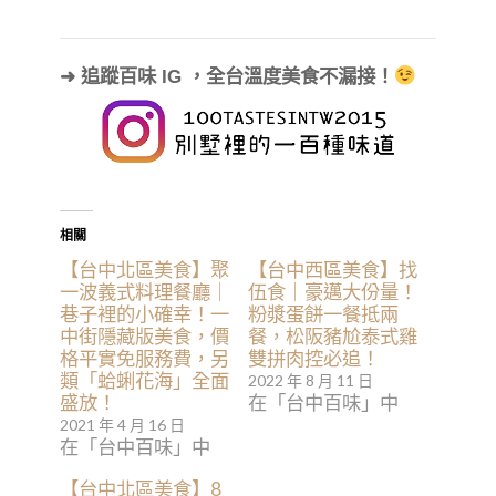
➜ 追蹤百味 IG ，全台溫度美食不漏接！
相關
【台中北區美食】聚
【台中西區美食】找
一波義式料理餐廳｜
伍食｜豪邁大份量！
巷子裡的小確幸！一
粉漿蛋餅一餐抵兩
中街隱藏版美食，價
餐，松阪豬尬泰式雞
格平實免服務費，另
雙拼肉控必追！
類「蛤蜊花海」全面
2022 年 8 月 11 日
盛放！
在「台中百味」中
2021 年 4 月 16 日
在「台中百味」中
【台中北區美食】8