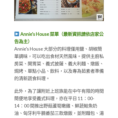
Annie’s House 菜單（最新資訊請依店家公
告為主）
Annie’s House 大部分的料理僅用鹽、胡椒簡
單調味，可以吃出食材天然風味。提供主廚私
房菜、開胃菜、義式披薩、義大利麵、燉飯、
焗烤、單點小品、飲料，以及專為茹素者準備
的清新蔬食料理。
此外，為了讓附近上班族能在中午有限的時間
簡便地享受義式料理，亦在平日 11：00-
14：00 間推出野菇蘆筍嫩雞、鮮蔬鮭魚奶
油、匈牙利牛腩番茄三款燉飯，並附麵包、湯