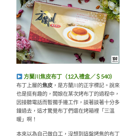
方蘭川焦皮布丁（12入禮盒／＄540）
布丁上層的
焦皮
，是方蘭川的正字標記。說來
也是挺有趣的，闆娘在某次烤布丁的過程中，
因接聽電話而暫擱手邊工作，談著談著十分多
鐘過去，這才驚覺布丁們還在烤箱裡「三溫
暖」啊！
本來以為自己做白工，沒想到這盤烤焦的布丁