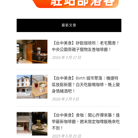
最新文章
【台中美食】矽穀珈琲所｜老宅飄香！
中央公園旁親子寵物友善咖啡廳！
2026 年 3 月 17 日
【台中美食】Birth 城市聚落｜機捷特
區放鬆新選！白天吃飯喝咖啡，晚上變
身情緒酒吧！
2026 年 2 月 9 日
【台中美食】食咖｜開心炸彈來襲！逢
甲最新咖啡廳，週末限定咖哩飯晚來吃
不到！
2025 年 5 月 25 日