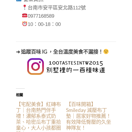
台南市安平區安北路112號
0977168589
10：00-18：00
➜ 追蹤百味 IG ，全台溫度美食不漏接！
相關
【宅配美食】紅磚布
【百味開箱】
丁｜台南熱門伴手
Smileday 減壓布丁
禮！濃郁系泰式奶
墊｜居家好物推薦！
茶、哈密瓜布丁重拾
有效降低臀壓的久坐
童心，大人小孩都圈
神隊友！