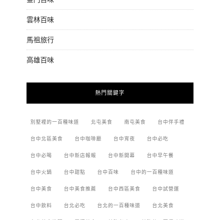
雲林百味
馬祖旅行
高雄百味
熱門關鍵字
別墅裡的一百種味道
北屯美食
南屯美食
台中伴手禮
台中北區美食
台中咖啡廳
台中宵夜
台中必吃
台中必喝
台中新店報報
台中新開幕
台中早午餐
台中火鍋
台中甜點
台中百味
台中的一百種味道
台中美食
台中美食推薦
台中西區美食
台中試營運
台中飲料
台北必吃
台北的一百種味道
台北美食