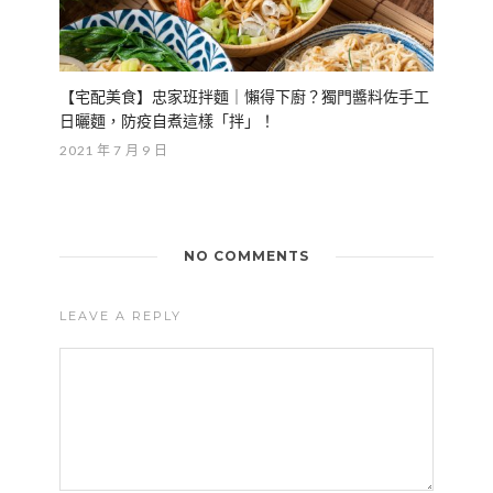
【宅配美食】忠家班拌麵｜懶得下廚？獨門醬料佐手工
日曬麵，防疫自煮這樣「拌」！
2021 年 7 月 9 日
NO COMMENTS
LEAVE A REPLY