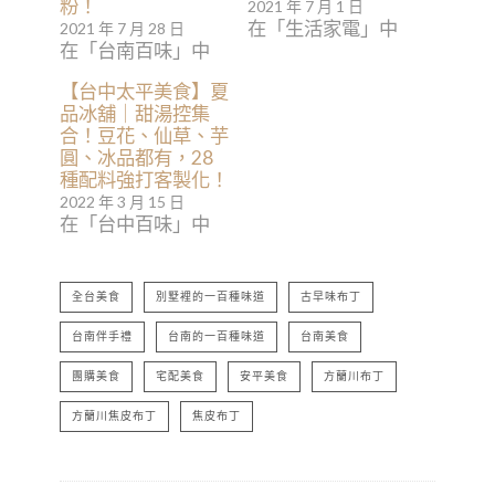
粉！
2021 年 7 月 1 日
在「生活家電」中
2021 年 7 月 28 日
在「台南百味」中
【台中太平美食】夏
品冰舖｜甜湯控集
合！豆花、仙草、芋
圓、冰品都有，28
種配料強打客製化！
2022 年 3 月 15 日
在「台中百味」中
全台美食
別墅裡的一百種味道
古早味布丁
台南伴手禮
台南的一百種味道
台南美食
團購美食
宅配美食
安平美食
方蘭川布丁
方蘭川焦皮布丁
焦皮布丁