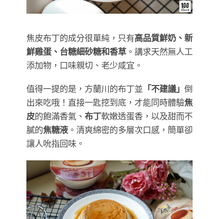
焦皮布丁的成分很單純，只有
高品質鮮奶、新
鮮雞蛋、台糖細砂糖和香草
。講求天然無人工
添加物，口味親切、老少咸宜。
值得一提的是，方蘭川的布丁並
「不建議」
倒
出來吃哦！直接一匙挖到底，才能同時體驗
焦
皮
的飽滿香氣、
布丁
軟嫩透蛋香，以及甜而不
膩的
焦糖液
。清爽綿密的多層次口感，簡單卻
讓人吮指回味。