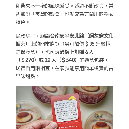
卻帶來不一樣的風味感受。透過不斷改良，當
初那份「美麗的誤會」也就成為方蘭川的獨家
特色。
民眾除了可親臨
台南安平安北路（蚵灰窯文化
館旁）
上的門市購買（另可加價＄35 升級極
鮮保冷盒），也可透過
線上訂購 6 入
（＄270）
或
12 入（＄540）
的禮盒包裝。
送禮自用兩相宜，在家就能享用簡單樸實的古
早味甜點。