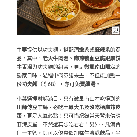
主要提供以功夫麵，搭配
清燉系
或
麻辣系
的湯
品。其中，
老火牛肉湯、麻辣鴨血豆腐跟麻辣
牛舌湯
與功夫麵的組合，更是
微風南山限定
的
獨家口味。過程中倘意猶未盡，不但能加點一
份
功夫麵
（＄68），亦可
免費續湯
。
小菜選擇琳瑯滿目，只有微風南山才吃得到的
川師傅豆干絲
、
必吃土雞大爪
及
沒吃過麻辣皮
蛋
，更是人氣必點！只可惜紀錄當天暫未供應
麻辣皮蛋，不然還真想吃看看！另外，凡消費
任一主餐，即可以優惠價加購
生啤
或
飲品
，平