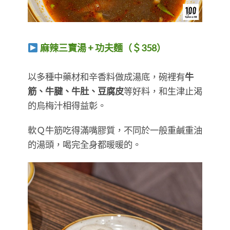
麻辣三寶湯 + 功夫麵（＄358）
​​​​​​​以多種中藥材和辛香料做成湯底，碗裡有
牛
筋、牛腱、牛肚、豆腐皮
等好料，和生津止渴
的烏梅汁相得益彰。
軟Ｑ牛筋吃得滿嘴膠質，不同於一般重鹹重油
的湯頭，喝完全身都暖暖的。