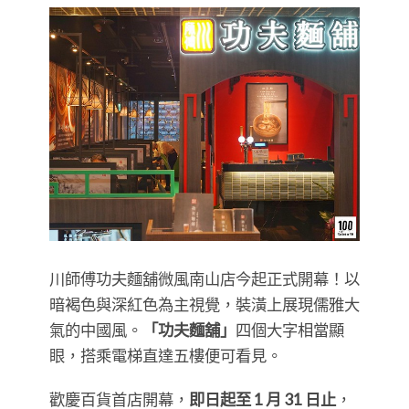
川師傅功夫麵舖微風南山店今起正式開幕！以
暗褐色與深紅色為主視覺，裝潢上展現儒雅大
氣的中國風。
「功夫麵舖」
四個大字相當顯
眼，搭乘電梯直達五樓便可看見。
歡慶百貨首店開幕，
即日起至 1 月 31 日止
，