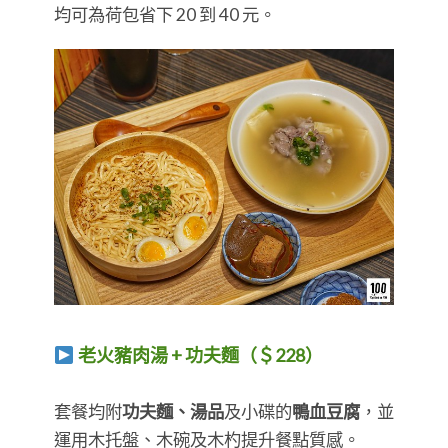
均可為荷包省下 20 到 40 元。
老火豬肉湯 + 功夫麵（＄228）
​​​​​​​套餐均附
功夫麵、湯品
及小碟的
鴨血豆腐
，並
運用木托盤、木碗及木杓提升餐點質感。