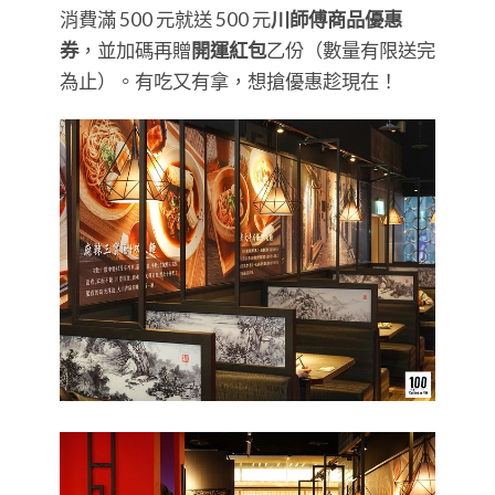
消費滿 500 元就送 500 元
川師傅商品優惠
券
，並加碼再贈
開運紅包
乙份（數量有限送完
為止）。有吃又有拿，想搶優惠趁現在！