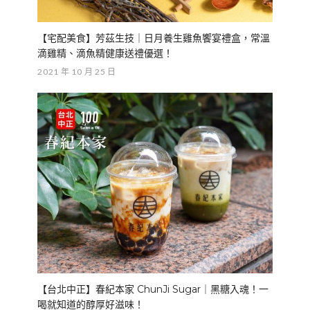
【宅配美食】芳茲生技｜日月養生雞魚饗宴禮盒，常溫
滴雞精、滴魚精健康送禮優選！
2021 年 10 月 25 日
【台北中正】春紀本家 ChunJi Sugar｜黑糖入魂！一
喝就知道的醇厚好滋味！