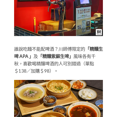
誰說吃麵不能配啤酒？川師傅限定的
「精釀生
啤 APA 」
及
「精釀紫蘇生啤」
風味各有千
秋，喜歡喝精釀啤酒的人可別錯過（單點
＄138／加購＄98）。