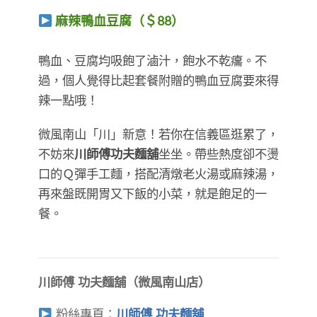
麻辣鴨血豆腐（＄88）
​​​​​​​鴨血、豆腐均吸飽了滷汁，飽水不乾癟。不
過，個人覺得比起套餐附贈的鴨血豆腐要來得
辣一點哦！
微風南山「川」新意！若你在信義區逛累了，
不妨來
川師傅功夫麵舖
坐坐。帶些熱度卻不燙
口的Ｑ彈手工麵，搭配清燉老火湯或麻辣湯，
再來盤既開胃又下飯的小菜，就是飽足的一
餐。
川師傅 功夫麵舖（微風南山店）
粉絲專頁：
川師傅 功夫麵舖