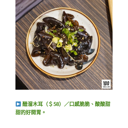
醋溜木耳（＄58）／口感脆脆、酸酸甜
甜的好開胃。