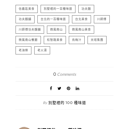
信義區美食
別墅裡的一百種味道
功夫麵
功夫麵舖
台北的一百種味道
台北美食
川師傅
川師傅功夫麵舖
微風南山
微風南山美食
微風南山餐廳
松智路美食
烏梅汁
米塔集團
老油條
老火湯
0
Comments
別墅裡的 100 種味道
By