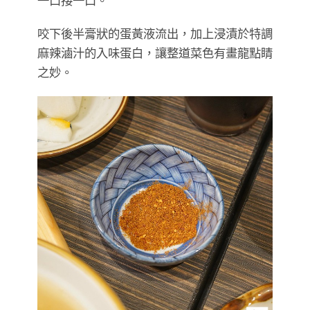
一口接一口。
咬下後半膏狀的蛋黃液流出，加上浸漬於特調
麻辣滷汁的入味蛋白，讓整道菜色有畫龍點睛
之妙。