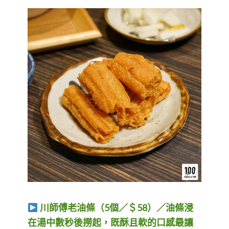
川師傅老油條（5個／＄58）／油條浸
在湯中數秒後撈起，既酥且軟的口感最讓