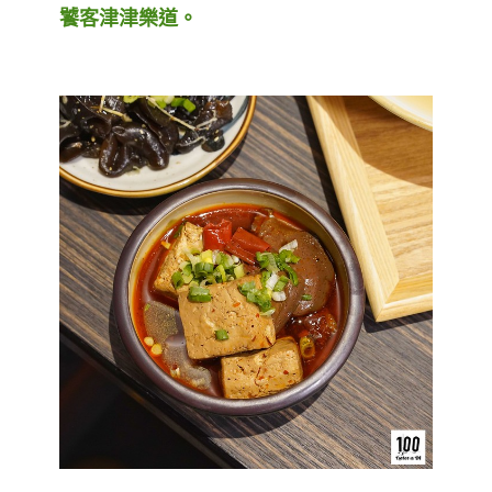
饕客津津樂道。