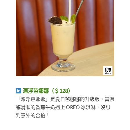
漂浮芭娜娜（＄128）
「漂浮芭娜娜」是夏日芭娜娜的升級版，當濃
醇滑順的香蕉牛奶遇上 OREO 冰淇淋，沒想
到意外的合拍！