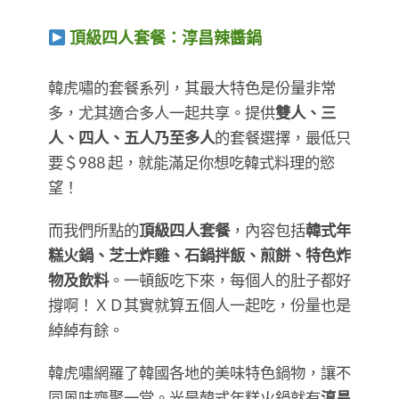
頂級四人套餐：淳昌辣醬鍋
​​​​​​​韓虎嘯的套餐系列，其最大特色是份量非常
多，尤其適合多人一起共享。提供
雙人、三
人、四人、五人乃至多人
的套餐選擇，最低只
要＄988 起，就能滿足你想吃韓式料理的慾
望！
而我們所點的
頂級四人套餐
，內容包括
韓式年
糕火鍋、芝士炸雞、石鍋拌飯、煎餅、特色炸
物及飲料
。一頓飯吃下來，每個人的肚子都好
撐啊！ＸＤ其實就算五個人一起吃，份量也是
綽綽有餘。
韓虎嘯網羅了韓國各地的美味特色鍋物，讓不
同風味齊聚一堂。光是韓式年糕火鍋就有
淳昌