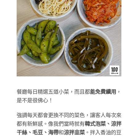
餐廳每日精選五道小菜，而且都
能免費續用
，
是不是很佛心！
強調每天都會更換不同的菜色，讓客人每次來
都有新鮮感。像我們當時就有
韓式泡菜、涼拌
干絲、毛豆、海帶
和
涼拌韭菜
。拌入香油的豆