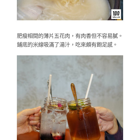
肥瘦相間的薄片五花肉，有肉香但不容易膩。
鋪底的米線吸滿了湯汁，吃來頗有飽足感。