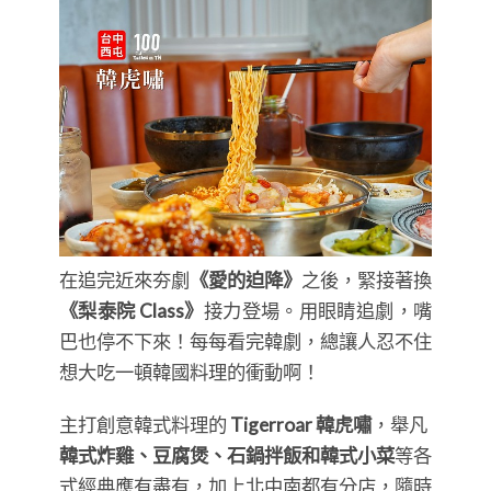
在追完近來夯劇
《愛的迫降》
之後，緊接著換
《梨泰院 Class》
接力登場。用眼睛追劇，嘴
巴也停不下來！每每看完韓劇，總讓人忍不住
想大吃一頓韓國料理的衝動啊！
主打創意韓式料理的
Tigerroar 韓虎嘯
，舉凡
韓式炸雞、豆腐煲、石鍋拌飯和韓式小菜
等各
式經典應有盡有，加上北中南都有分店，隨時