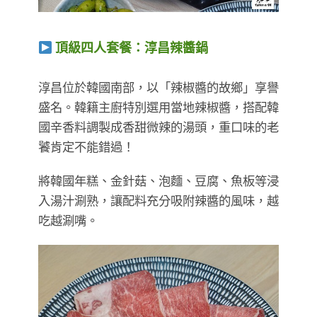
頂級四人套餐：淳昌辣醬鍋
​​​​​​​淳昌位於韓國南部，以「辣椒醬的故鄉」享譽
盛名。韓籍主廚特別選用當地辣椒醬，搭配韓
國辛香料調製成香甜微辣的湯頭，重口味的老
饕肯定不能錯過！
將韓國年糕、金針菇、泡麵、豆腐、魚板等浸
入湯汁涮熟，讓配料充分吸附辣醬的風味，越
吃越涮嘴。