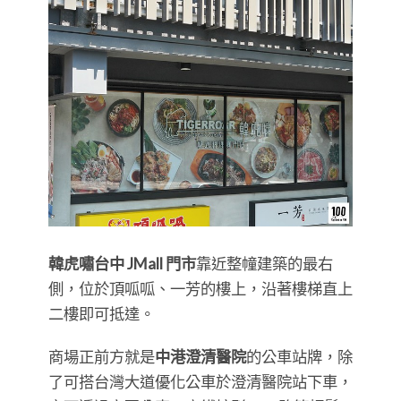
韓虎嘯台中 JMall 門市
靠近整幢建築的最右
側，位於頂呱呱、一芳的樓上，沿著樓梯直上
二樓即可抵達。
商場正前方就是
中港澄清醫院
的公車站牌，除
了可搭台灣大道優化公車於澄清醫院站下車，