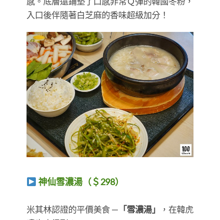
感。底層還鋪墊了口感非常Ｑ彈的韓國冬粉，
入口後伴隨著白芝麻的香味超級加分！
神仙雪濃湯（＄298）
​​​​​​​米其林認證的平價美食 —
「雪濃湯」
，在韓虎