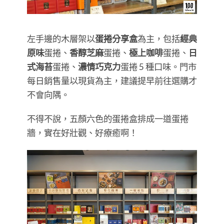
左手邊的木層架以
蛋捲分享盒
為主，包括
經典
原味
蛋捲、
香醇芝麻
蛋捲、
極上咖啡
蛋捲、
日
式海苔
蛋捲、
濃情巧克力
蛋捲 5 種口味。門市
每日銷售量以現貨為主，建議提早前往選購才
不會向隅。
不得不說，五顏六色的蛋捲盒排成一道蛋捲
牆，實在好壯觀、好療癒啊！