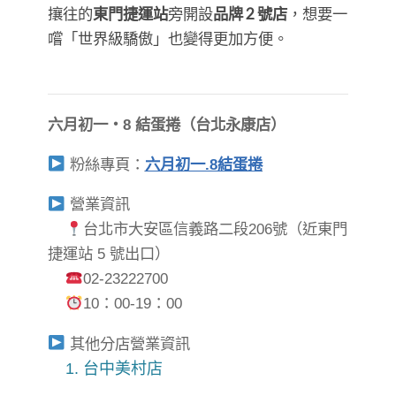
攘往的
東門捷運站
旁開設
品牌 2 號店
，想要一
嚐「世界級驕傲」也變得更加方便。
六月初一・8 結蛋捲（台北永康店）
粉絲專頁：
六月初一.8結蛋捲
營業資訊
台北市大安區信義路二段206號（近東門
捷運站 5 號出口）
02-23222700
10：00-19：00
其他分店營業資訊
1. 台中美村店