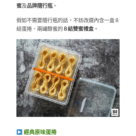
蜜
及
品牌隨行瓶
。
假如不需要隨行瓶的話，不妨改選內含一盒 8
結蛋捲、兩罐醇蜜的
8 結雙蜜禮盒
。
經典原味蛋捲