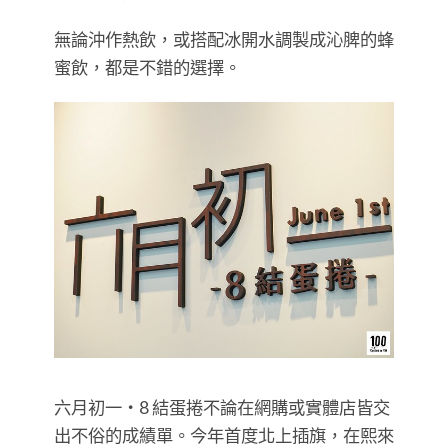
無論沖作熱飲，或搭配冰開水調製成沁脾的蜂
蜜飲，都是不錯的選擇。
​​​​​​​六月初一・8 結蛋捲不論在網購或實體店皆交
出不俗的成績單。今年首度北上插旗，在熙來