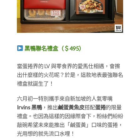
黑鴨聯名禮盒（＄495）
​​​​​​​當蛋捲界的 LV 與零食界的愛馬仕相遇，會擦
出什麼樣的火花呢？於是，這款地表最強聯名
禮盒就誕生了！
六月初一特別攜手來自新加坡的人氣零嘴
Irvins 黑鴨
，推出
鹹蛋黃魚皮
搭配
蛋捲
的限量
禮盒。也因為這樣的因緣際會下，粉絲們紛紛
敲碗希望未來能推出「鹹蛋黃」口味的蛋捲，
光用想的就先流口水哩！