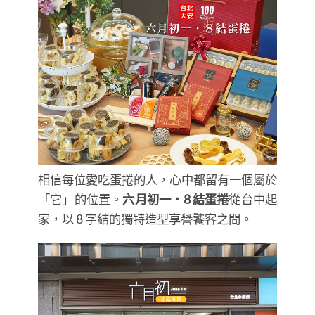
相信每位愛吃蛋捲的人，心中都留有一個屬於
「它」的位置。
六月初一・8 結蛋捲
從台中起
家，以 8 字結的獨特造型享譽饕客之間。