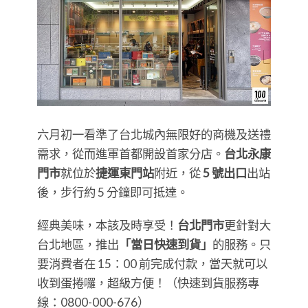
六月初一看準了台北城內無限好的商機及送禮
需求，從而進軍首都開設首家分店。
台北永康
門市
就位於
捷運東門站
附近，從
5 號出口
出站
後，步行約 5 分鐘即可抵達。
經典美味，本該及時享受！
台北門市
更針對大
台北地區，推出
「當日快速到貨」
的服務。只
要消費者在 15：00 前完成付款，當天就可以
收到蛋捲囉，超級方便！（快速到貨服務專
線：0800-000-676）