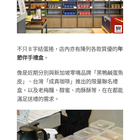
不只 8 字結蛋捲，店內亦有陳列各款質優的
年
節伴手禮盒
。
像是近期分別與新加坡零嘴品牌「黑鴨鹹蛋魚
皮」、台灣「成真咖啡」推出的限量聯名禮
盒，以及老梅釀、醇蜜、肉酥酥等，在在都能
滿足送禮的需求。