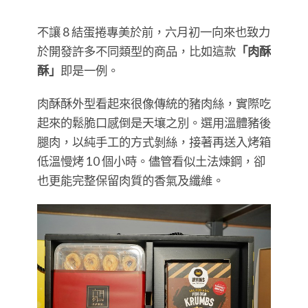
​​​​​​​不讓 8 結蛋捲專美於前，六月初一向來也致力
於開發許多不同類型的商品，比如這款
「肉酥
酥」
即是一例。
肉酥酥外型看起來很像傳統的豬肉絲，實際吃
起來的鬆脆口感倒是天壤之別。選用溫體豬後
腿肉，以純手工的方式剝絲，接著再送入烤箱
低溫慢烤 10 個小時。儘管看似土法煉鋼，卻
也更能完整保留肉質的香氣及纖維。