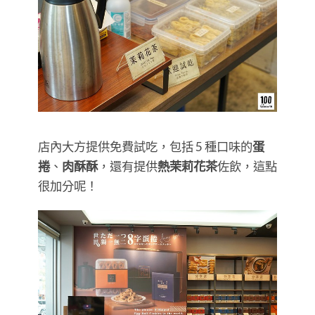
店內大方提供免費試吃，包括 5 種口味的
蛋
捲
、
肉酥酥
，還有提供
熱茉莉花茶
佐飲，這點
很加分呢！