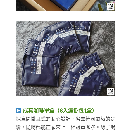
成真咖啡單盒（8入濾掛包1盒）
採直筒掛耳式的貼心設計，省去繞圈悶蒸的步
驟，隨時都能在家來上一杯冠軍咖啡。除了喝