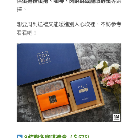
供
蛋捲搭蛋捲、咖啡、肉酥酥或龍眼醇蜜
等選
擇。
想要周到送禮又能暖進別人心坎裡，不妨參考
看看吧！
8 結聯名咖啡禮盒（＄575）