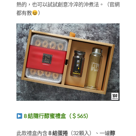
熱的，也可以試試創意冷淬的沖煮法。（官網
都有教
）
8 結隨行醇蜜禮盒（＄565）
​​​​​​​此款禮盒內含
8 結蛋捲
（32顆入）、一罐
醇