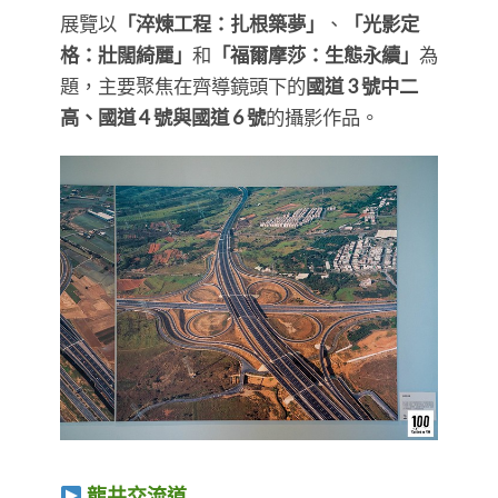
展覽以
「淬煉工程：扎根築夢」
、
「光影定
格：壯闊綺麗」
和
「福爾摩莎：生態永續」
為
題，主要聚焦在齊導鏡頭下的
國道 3 號中二
高、國道 4 號與國道 6 號
的攝影作品。
龍井交流道