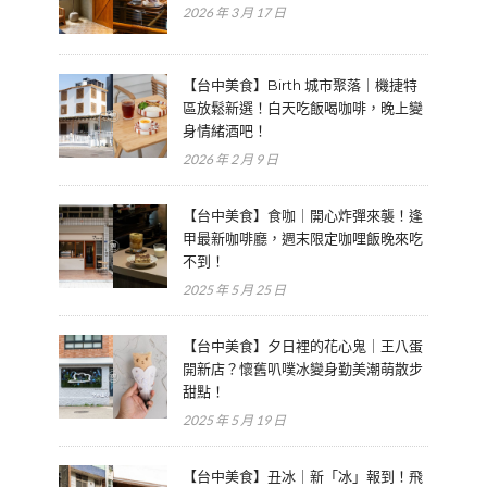
2026 年 3 月 17 日
【台中美食】Birth 城市聚落｜機捷特
區放鬆新選！白天吃飯喝咖啡，晚上變
身情緒酒吧！
2026 年 2 月 9 日
【台中美食】食咖｜開心炸彈來襲！逢
甲最新咖啡廳，週末限定咖哩飯晚來吃
不到！
2025 年 5 月 25 日
【台中美食】夕日裡的花心鬼｜王八蛋
開新店？懷舊叭噗冰變身勤美潮萌散步
甜點！
2025 年 5 月 19 日
【台中美食】丑冰｜新「冰」報到！飛