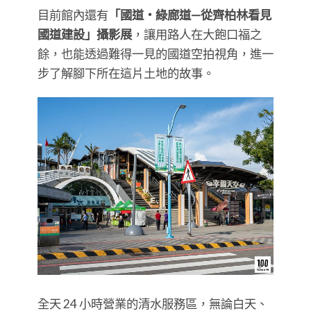
目前館內還有
「國道・綠廊道—從齊柏林看見
國道建設」攝影展
，讓用路人在大飽口福之
餘，也能透過難得一見的國道空拍視角，進一
步了解腳下所在這片土地的故事。
全天 24 小時營業的清水服務區，無論白天、