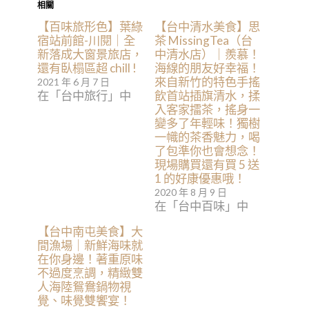
相關
【百味旅形色】葉綠
【台中清水美食】思
宿站前館-川閱｜全
茶 MissingTea（台
新落成大窗景旅店，
中清水店）｜羨慕！
還有臥榻區超 chill !
海線的朋友好幸福！
來自新竹的特色手搖
2021 年 6 月 7 日
在「台中旅行」中
飲首站插旗清水，揉
入客家擂茶，搖身一
變多了年輕味！獨樹
一幟的茶香魅力，喝
了包準你也會想念！
現場購買還有買 5 送
1 的好康優惠哦！
2020 年 8 月 9 日
在「台中百味」中
【台中南屯美食】大
間漁場｜新鮮海味就
在你身邊！著重原味
不過度烹調，精緻雙
人海陸鴛鴦鍋物視
覺、味覺雙饗宴！