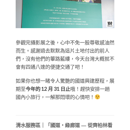
參觀完攝影展之後，心中不免一股尊敬感油然
而生。感謝過去默默為這片土地付出的前人
們，沒有他們的篳路藍縷，今天台灣大概就不
會有四通八達的便捷交通了吧！
如果你也想一睹令人驚艷的國道興建歷程，展
期至
今年的 12 月 31 日止
哦！趕快安排一趟
國內小旅行，一解那悶壞的心情吧！
清水服務區｜「國道・綠廊道 — 從齊柏林看