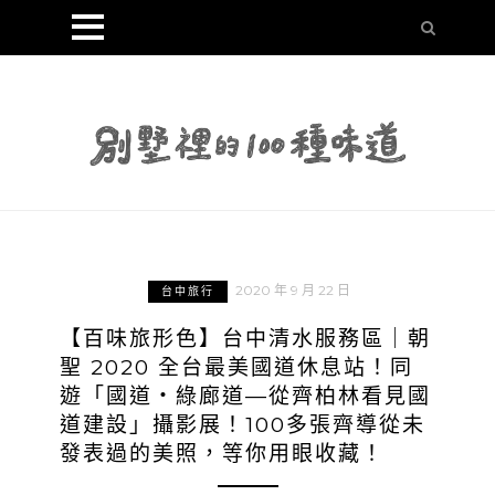
2020 年 9 月 22 日
台中旅行
【百味旅形色】台中清水服務區｜朝
聖 2020 全台最美國道休息站！同
遊「國道・綠廊道—從齊柏林看見國
道建設」攝影展！100多張齊導從未
發表過的美照，等你用眼收藏！