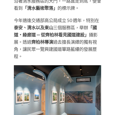
沿著清水服務區的大門，一路直走到底，便會
看到
「清水藝術聚落」
的標示牌。
今年適逢交通部高公局成立 50 週年，特別在
泰安、清水以及東山
三個服務區，舉辦
「國
道・綠廊道 — 從齊柏林看見國道建設」
攝影
展。透過
齊柏林導演
過去擅長演繹的獨有視
角，讓民眾一覽興建國道篳路藍縷的發展歷
程。