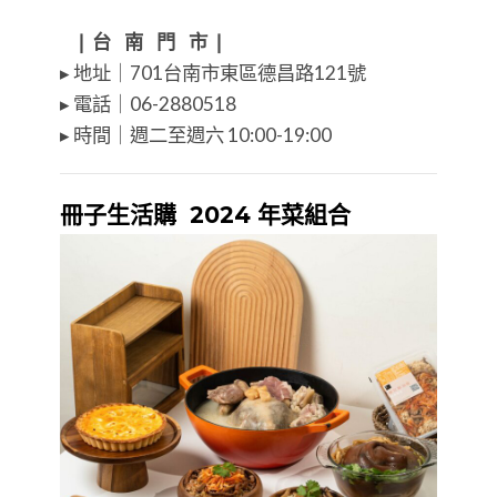
⠀❘ 台⠀南⠀門⠀市 ❘
▸ 地址｜701台南市東區德昌路121號
▸ 電話｜06-2880518
▸ 時間｜週二至週六 10:00-19:00
冊子生活購 2024 年菜組合