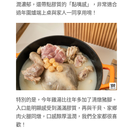
潤濃郁，還帶點膠質的「黏嘴感」，非常適合
過年圍爐端上桌與家人一同享用唷！
特別的是，今年雞湯比往年多加了清燉豬腳。
入口能明顯感受到滿滿膠質，再與干貝、家鄉
肉火腿同燉，口感醇厚溫潤，我們全家都很喜
歡！