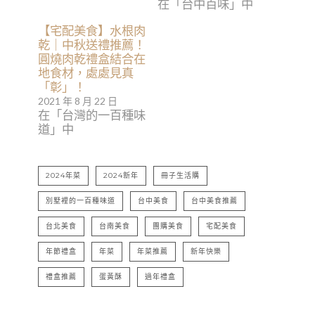
在「台中百味」中
【宅配美食】水根肉
乾｜中秋送禮推薦！
圓燒肉乾禮盒結合在
地食材，處處見真
「彰」！
2021 年 8 月 22 日
在「台灣的一百種味
道」中
2024年菜
2024新年
冊子生活購
別墅裡的一百種味道
台中美食
台中美食推薦
台北美食
台南美食
團購美食
宅配美食
年節禮盒
年菜
年菜推薦
新年快樂
禮盒推薦
蛋黃酥
過年禮盒