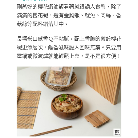
剛蒸好的櫻花蝦油飯看著就很誘人食慾，除了
滿滿的櫻花蝦，還有金鉤蝦、魷魚、肉絲、香
菇絲等配料錯落其中。
長糯米口感香Ｑ不粘膩，配上香脆的薄殼櫻花
蝦更添層次，鹹香滋味讓人回味無窮。只要用
電鍋或微波爐就能輕鬆上桌，是不是很方便！