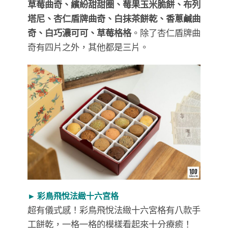
草莓曲奇、繽紛甜甜圈、莓果玉米脆餅、布列
塔尼、杏仁盾牌曲奇、白抹茶餅乾、香蔥鹹曲
奇、白巧濃可可、草莓格格
。除了杏仁盾牌曲
奇有四片之外，其他都是三片。
► 彩鳥飛悅法緻十六宮格
超有儀式感！彩鳥飛悅法緻十六宮格有八款手
工餅乾，一格一格的模樣看起來十分療癒！