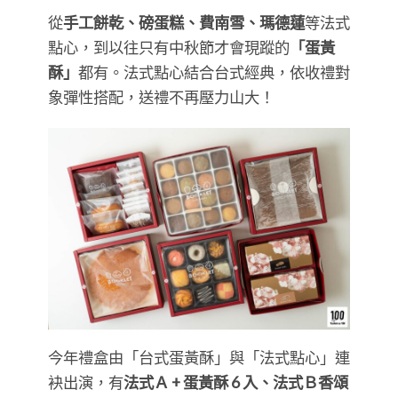
從
手工餅乾、磅蛋糕、費南雪、瑪德蓮
等法式
點心，到以往只有中秋節才會現蹤的
「蛋黃
酥」
都有。法式點心結合台式經典，依收禮對
象彈性搭配，送禮不再壓力山大！
今年禮盒由「台式蛋黃酥」與「法式點心」連
袂出演，有
法式Ａ + 蛋黃酥 6 入、法式Ｂ香頌