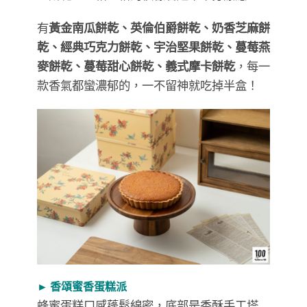
有
黃金南瓜餅乾、英倫伯爵餅乾、奶香芝麻餅
乾、經典巧克力餅乾、宇治堅果餅乾、蔓莓燕
麥餅乾、蔓莓甜心餅乾、義式摩卡餅乾
，每一
款香氣都蠻濃郁的，一不留神就吃掉半盒！
► 香頌蜜香蛋糕派
蜂蜜蛋糕口感蓬鬆綿密，底部是香酥手工塔