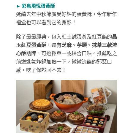
► 彩鳥飛悅蛋黃酥
延續去年中秋節廣受好評的蛋黃酥，今年新年
禮盒也可以看到它的身影！
除了最最經典，包入紅土鹹蛋黃及紅豆餡的
晶
玉紅豆蛋黃酥
，還有
芝麻、芋頭、抹茶三款流
心酥
助陣，可選擇單一或綜合口味。推薦吃之
前送進氣炸鍋加熱一下，微微流餡的邪惡口
感，吃了保證回不去！