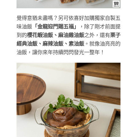
覺得意猶未盡嗎？另可依喜好加購獨家自製五
味油飯
「金龍迎門賜五福」
，除了剛才前面提
到的
櫻花蝦油飯、麻油雞油飯
之外，還有
栗子
經典油飯、麻辣油飯、素油飯
。就像油亮亮的
油飯，讓你來年持續閃閃發光一整年！