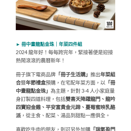
► 冊中畫龍點金珠｜年菜四件組
2024 龍年好！每每跨完年，緊接著便是迎接
熱鬧滾滾的農曆新年！
冊子旗下電商品牌
「冊子生活購」
推出
年菜組
合
暨
年節禮盒
預購，在宅配年菜方面，以
「冊
中畫龍點金珠」
為主題，針對 3-4 人小家庭量
身訂製四道料理，包括
雙喜天降躍龍門、龍吟
四寶迎金雞、平安富貴金元蹄、蔓莓蜜映乳酪
派
，從主食、配菜、湯品到甜點一應俱全。
喜歡吃牛肉的朋友，則可另外加購
「瑞氣盈門