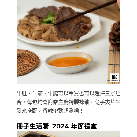
牛肚、牛筋、牛腱可以單買也可以選擇三拼組
合，每包均會附贈
主廚特製辣油
，隨手夾片牛
腱來搭配，香辣帶勁超涮嘴！
冊子生活購 2024 年節禮盒