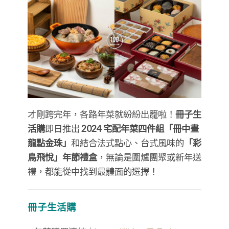
才剛跨完年，各路年菜就紛紛出籠啦！
冊子生
活購
即日推出
2024 宅配年菜四件組「冊中畫
龍點金珠」
和結合法式點心、台式風味的
「彩
鳥飛悅」年節禮盒
，無論是圍爐團聚或新年送
禮，都能從中找到最體面的選擇！
冊子生活購