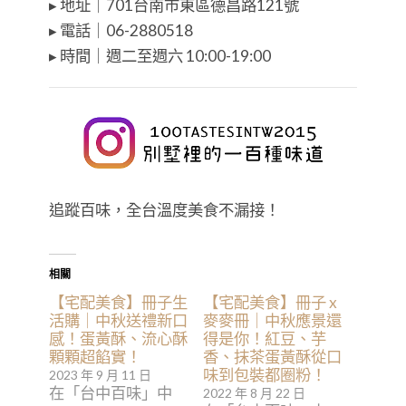
▸ 地址｜701台南市東區德昌路121號
▸ 電話｜06-2880518
▸ 時間｜週二至週六 10:00-19:00
追蹤百味，全台溫度美食不漏接！
相關
【宅配美食】冊子生
【宅配美食】冊子 x
活購｜中秋送禮新口
麥麥冊｜中秋應景還
感！蛋黃酥、流心酥
得是你！紅豆、芋
顆顆超餡實！
香、抹茶蛋黃酥從口
味到包裝都圈粉！
2023 年 9 月 11 日
在「台中百味」中
2022 年 8 月 22 日