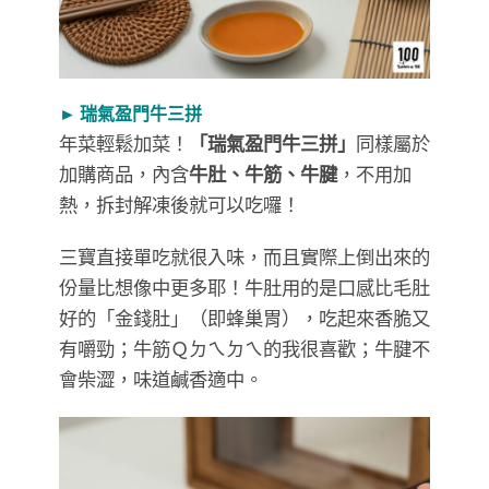
► 瑞氣盈門牛三拼
年菜輕鬆加菜！
「瑞氣盈門牛三拼」
同樣屬於
加購商品，內含
牛肚、牛筋、牛腱
，不用加
熱，拆封解凍後就可以吃囉！
三寶直接單吃就很入味，而且實際上倒出來的
份量比想像中更多耶！牛肚用的是口感比毛肚
好的「金錢肚」（即蜂巢胃），吃起來香脆又
有嚼勁；牛筋Ｑㄉㄟㄉㄟ的我很喜歡；牛腱不
會柴澀，味道鹹香適中。