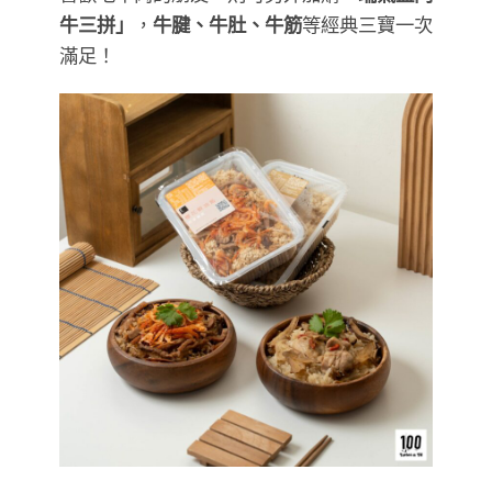
牛三拼」
，
牛腱、牛肚、牛筋
等經典三寶一次
滿足！