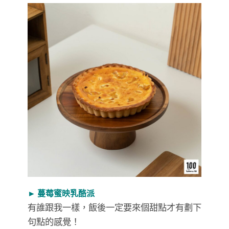
► 蔓莓蜜映乳酪派
有誰跟我一樣，飯後一定要來個甜點才有劃下
句點的感覺！