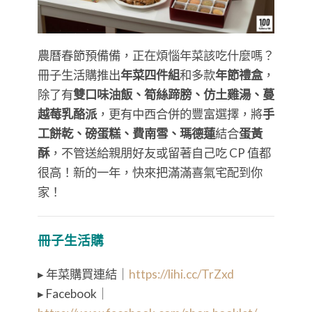
農曆春節預備備，正在煩惱年菜該吃什麼嗎？
冊子生活購推出
年菜四件組
和多款
年節禮盒
，
除了有
雙口味油飯、筍絲蹄膀、仿土雞湯、蔓
越莓乳酪派
，更有中西合併的豐富選擇，將
手
工餅乾、磅蛋糕、費南雪、瑪德蓮
結合
蛋黃
酥
，不管送給親朋好友或留著自己吃 CP 值都
很高！新的一年，快來把滿滿喜氣宅配到你
家！
冊子生活購
▸ 年菜購買連結｜
https://lihi.cc/TrZxd
▸ Facebook｜