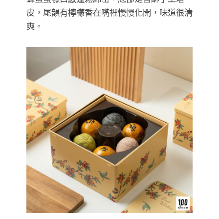
皮，尾韻有檸檬香在嘴裡慢慢化開，味道很清
爽。