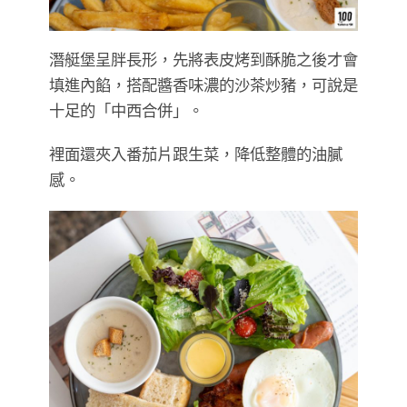
潛艇堡呈胖長形，先將表皮烤到酥脆之後才會
填進內餡，搭配醬香味濃的沙茶炒豬，可說是
十足的「中西合併」。
裡面還夾入番茄片跟生菜，降低整體的油膩
感。