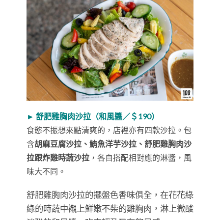
► 舒肥雞胸肉沙拉（和風醬／＄190）
食慾不振想來點清爽的，店裡亦有四款沙拉。包
含
胡麻豆腐沙拉、鮪魚洋芋沙拉、舒肥雞胸肉沙
拉跟炸雞時蔬沙拉
，各自搭配相對應的淋醬，風
味大不同。
舒肥雞胸肉沙拉的擺盤色香味俱全，在花花綠
綠的時蔬中襯上鮮嫩不柴的雞胸肉，淋上微酸