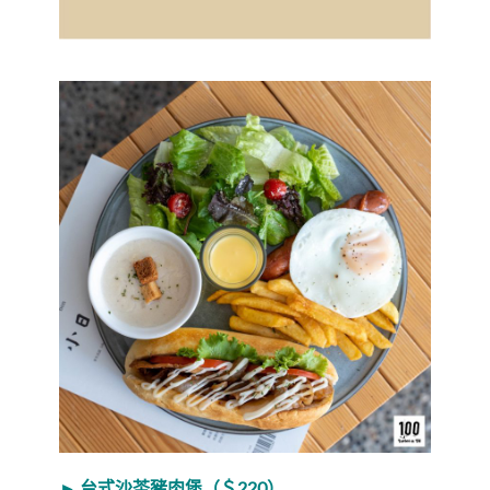
► 台式沙茶豬肉堡（＄220）