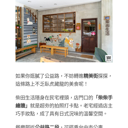
如果你逛膩了公益路，不妨轉進
精美街
探探，
這條路上不乏臥虎藏龍的美食呢！
柴田生活隱身在民宅裡頭，店門口的
「柴柴手
繪牆」
就是超夯的拍照打卡點。老宅經過店主
巧手妝點，成了具有日式況味的溫馨空間。
餐廳鄰近
公益路二段
，可搭乘台中市公車