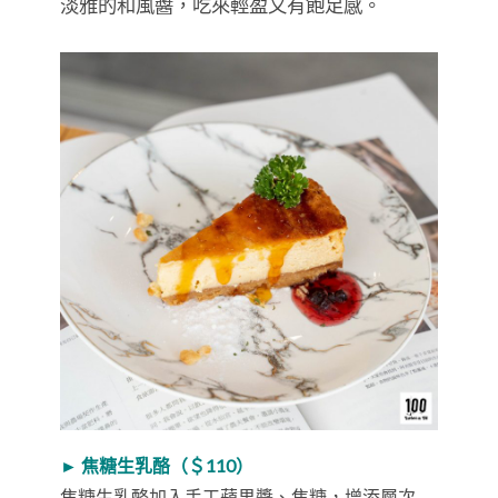
淡雅的和風醬，吃來輕盈又有飽足感。
► 焦糖生乳酪（＄110）
焦糖生乳酪加入手工蘋果醬、焦糖，增添層次