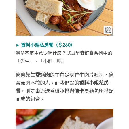
► 香料小姐私房餐（＄260）
還拿不定主意要吃什麼？試試
早安好食
系列中的
「先生」、「小姐」吧！
肉肉先生愛烤肉
的主角是炭香牛肉片吐司，適
合無肉不歡的人。而我們點的
香料小姐私房
餐
，則是由迷迭香雞腿排與佛卡夏麵包所搭配
而成的組合。