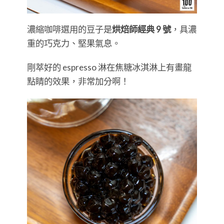
濃縮咖啡選用的豆子是
烘焙師經典 9 號
，具濃
重的巧克力、堅果氣息。
剛萃好的 espresso 淋在焦糖冰淇淋上有畫龍
點睛的效果，非常加分啊！