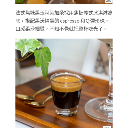
法式焦糖黑玉阿芙加朵採用焦糖義式冰淇淋為
底，搭配黑沃精選的 espresso 和Ｑ彈珍珠，
口感柔滑細緻，不知不覺就把整杯吃光了。