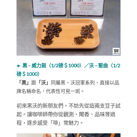
► 黑 – 威力鼓（1/2磅＄1000）／沃 – 聖曲（1/2
磅＄1000）
「黑」
跟
「沃」
同屬黑・沃冠軍系列，直接以品
牌名稱命名，代表性可見一斑。
初來黑沃的新朋友們，不妨先從這兩支豆子試
起。讓咖啡師帶你從觀測、聞香、品味等過
程，逐步感受「啡」常魅力。