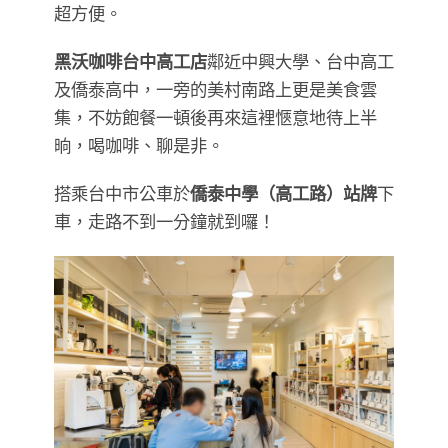
超方便。
黑沃咖啡台中高工店
鄰近中興大學、台中高工
及僑泰高中，一旁的美村南路上更是美食雲
集，不妨飽餐一頓後再來這裡愜意地待上半
晌，喝咖啡、聊是非。
搭乘台中市公車於
僑泰中學（高工路）站牌
下
車，走路不到一分鐘就到囉！