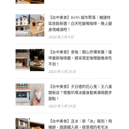
【台中美食】Birth 城市聚落｜機捷特
區放鬆新選！白天吃飯喝咖啡，晚上變
身情緒酒吧！
2026 年 2 月 9 日
【台中美食】食咖｜開心炸彈來襲！逢
甲最新咖啡廳，週末限定咖哩飯晚來吃
不到！
2025 年 5 月 25 日
【台中美食】夕日裡的花心鬼｜王八蛋
開新店？懷舊叭噗冰變身勤美潮萌散步
甜點！
2025 年 5 月 19 日
【台中美食】丑冰｜新「冰」報到！飛
機餅、跳跳糖入碗，綠意裡的老宅冰