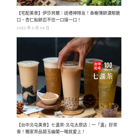
【宅配美食】伊莎貝爾｜送禮神隊友！香榭薄餅濃郁脆
口、杏仁船餅忍不住一口接一口！
2022 年 1 月 14 日
【台中北屯美食】七盞茶-北屯太原店｜一「盞」好茶
香！獨家茶品碧玉幽蘭一喝就愛上！