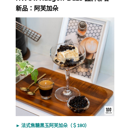
新品：阿芙加朵
► 法式焦糖黑玉阿芙加朵（＄180）