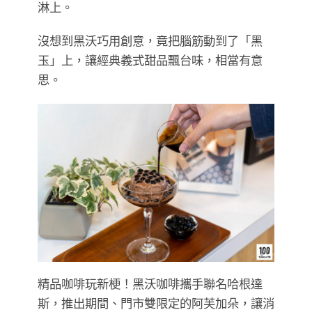
淋上。
沒想到黑沃巧用創意，竟把腦筋動到了「黑
玉」上，讓經典義式甜品飄台味，相當有意
思。
精品咖啡玩新梗！黑沃咖啡攜手聯名哈根達
斯，推出期間、門市雙限定的阿芙加朵，讓消