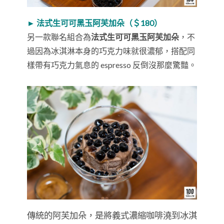
► 法式生可可黑玉阿芙加朵（＄180）
另一款聯名組合為
法式生可可黑玉阿芙加朵
，不
過因為冰淇淋本身的巧克力味就很濃郁，搭配同
樣帶有巧克力氣息的 espresso 反倒沒那麼驚豔。
傳統的阿芙加朵，是將義式濃縮咖啡澆到冰淇