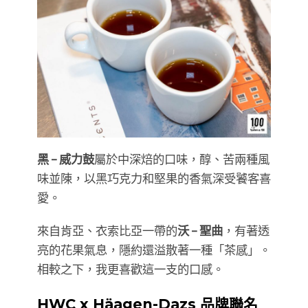
黑 – 威力鼓
屬於中深焙的口味，醇、苦兩種風
味並陳，以黑巧克力和堅果的香氣深受饕客喜
愛。
來自肯亞、衣索比亞一帶的
沃 – 聖曲
，有著透
亮的花果氣息，隱約還溢散著一種「茶感」。
相較之下，我更喜歡這一支的口感。
HWC x Häagen-Dazs 品牌聯名