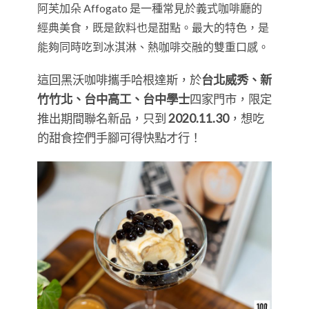
阿芙加朵 Affogato 是一種常見於義式咖啡廳的
經典美食，既是飲料也是甜點。最大的特色，是
能夠同時吃到冰淇淋、熱咖啡交融的雙重口感。
這回黑沃咖啡攜手哈根達斯，於
台北威秀、新
竹竹北、台中高工、台中學士
四家門市，限定
推出期間聯名新品，只到
2020.11.30
，想吃
的甜食控們手腳可得快點才行！