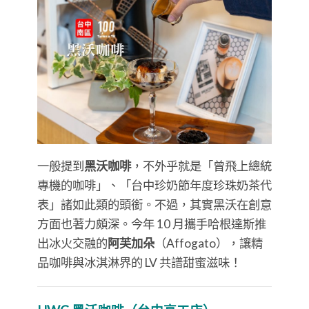
一般提到
黑沃咖啡
，不外乎就是「曾飛上總統
專機的咖啡」、「台中珍奶節年度珍珠奶茶代
表」諸如此類的頭銜。不過，其實黑沃在創意
方面也著力頗深。今年 10 月攜手哈根達斯推
出冰火交融的
阿芙加朵
（Affogato），讓精
品咖啡與冰淇淋界的 LV 共譜甜蜜滋味！