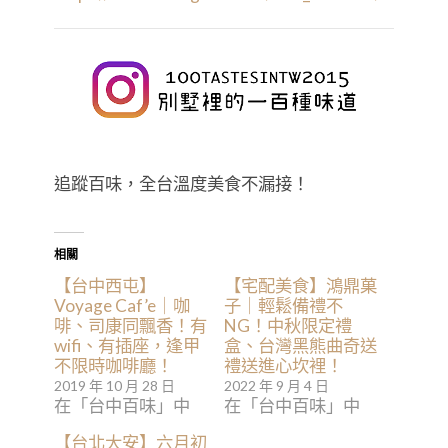
追蹤百味，全台溫度美食不漏接！
相關
【台中西屯】
【宅配美食】鴻鼎菓
Voyage Caf’e｜咖
子｜輕鬆備禮不
啡、司康同飄香！有
NG！中秋限定禮
wifi、有插座，逢甲
盒、台灣黑熊曲奇送
不限時咖啡廳！
禮送進心坎裡！
2019 年 10 月 28 日
2022 年 9 月 4 日
在「台中百味」中
在「台中百味」中
【台北大安】六月初