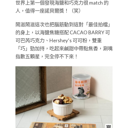
世界上第一個發現海鹽和巧克力很 match 的
人，值得一座諾貝爾獎！（笑）
鬧滋鬧滋這次也把腦筋動到這對「最佳拍檔」
的身上，以海鹽焦糖搭配 CACAO BARRY 可
可巴芮巧克力、Hershey‘s 可可粉，雙重
「巧」勁加持，吃起來鹹甜中帶點焦香，涮嘴
指數五顆星，完全停不下來！