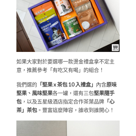
如果大家對於要選哪一款燙金禮盒拿不定主
意，推薦參考「有吃又有喝」的組合！
我們選的
「堅果 x 茶包 10 入禮盒」
內含
原味
堅果、風味堅果
各一罐，還有三包
堅果隨手
包
，以及五星級酒店指定合作茶葉品牌
「心
茶」茶包
。豐富這麼陣容，誰收到誰開心！