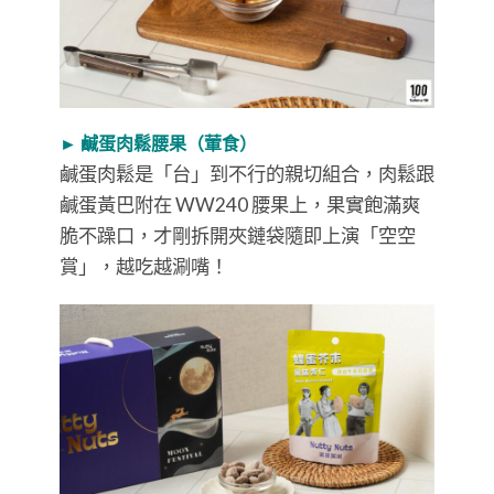
► 鹹蛋肉鬆腰果（葷食）
鹹蛋肉鬆是「台」到不行的親切組合，肉鬆跟
鹹蛋黃巴附在 WW240 腰果上，果實飽滿爽
脆不躁口，才剛拆開夾鏈袋隨即上演「空空
賞」，越吃越涮嘴！