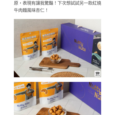
原，表現有讓我驚豔！下次想試試另一款紅燒
牛肉麵風味杏仁！