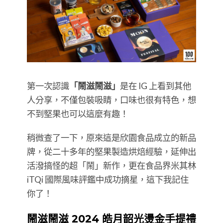
第一次認識
「鬧滋鬧滋」
是在 IG 上看到其他
人分享，不僅包裝吸睛，口味也很有特色，想
不到堅果也可以這麼有趣！
稍微查了一下，原來這是欣園食品成立的新品
牌，從二十多年的堅果製造烘焙經驗，延伸出
活潑搞怪的超「鬧」新作，更在食品界米其林
iTQi 國際風味評鑑中成功摘星，這下我記住
你了！
鬧滋鬧滋 2024 皓月韶光燙金手提禮