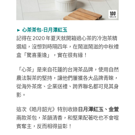
► 心茶茶包-日月潭紅玉
記得在 2020 年夏天就開箱過心茶的冷泡茶精
選組，沒想到時隔四年，在鬧滋鬧滋的中秋禮
盒「驚喜重逢」，實在很有緣！
「心茶」是來自花蓮的台灣茶品牌，使用自然
農法製茶的堅持，讓他們屢獲各大品牌青睞，
從海外茶席、企業送禮、跨界聯名都可見其身
影。
這次《皓月韶光》特別收錄
日月潭紅玉、金萱
兩款茶包，茶韻清香，和堅果配著吃也不會喧
賓奪主，反而相得益彰！