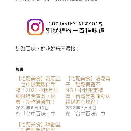
追蹤百味，好吃好玩不漏接！
相關
【宅配美食】我願堂
【宅配美食】鴻鼎菓
｜台中隱藏版伴手
子｜輕鬆備禮不
禮！2021 中秋月見
NG！中秋限定禮
臻藏綜合寶盒，經
盒、台灣黑熊曲奇送
典、新作通通有！
禮送進心坎裡！
2021 年 8 月 15 日
2022 年 9 月 4 日
在「台中百味」中
在「台中百味」中
【宅配美食】練勤堂
｜沙鹿伴手禮推薦！