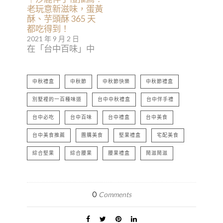
老玩意新滋味，蛋黃
酥、芋頭酥 365 天
都吃得到！
2021 年 9 月 2 日
在「台中百味」中
中秋禮盒
中秋節
中秋節快樂
中秋節禮盒
別墅裡的一百種味道
台中中秋禮盒
台中伴手禮
台中必吃
台中百味
台中禮盒
台中美食
台中美食推薦
團購美食
堅果禮盒
宅配美食
綜合堅果
綜合腰果
腰果禮盒
鬧滋鬧滋
0
Comments