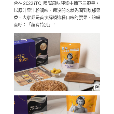
曾在 2022 iTQi 國際風味評鑑中摘下三顆星，
以原汁果汁粉調味，還沒開吃就先聞到馥郁果
香。大家都是首次解鎖這種口味的腰果，紛紛
直呼：「超有特別」！