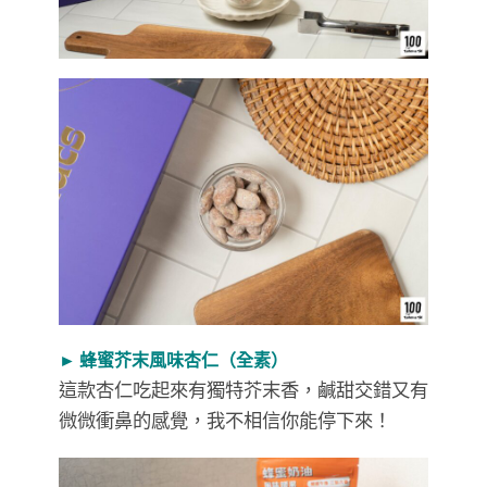
► 蜂蜜芥末風味杏仁（全素）
這款杏仁吃起來有獨特芥末香，鹹甜交錯又有
微微衝鼻的感覺，我不相信你能停下來！