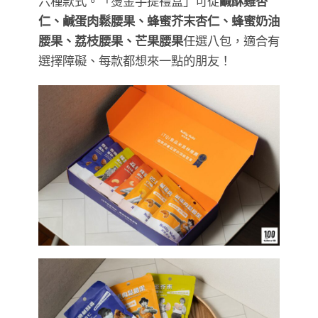
六種款式。「燙金手提禮盒」可從
鹹酥雞杏
仁、鹹蛋肉鬆腰果、蜂蜜芥末杏仁、蜂蜜奶油
腰果、荔枝腰果、芒果腰果
任選八包，適合有
選擇障礙、每款都想來一點的朋友！