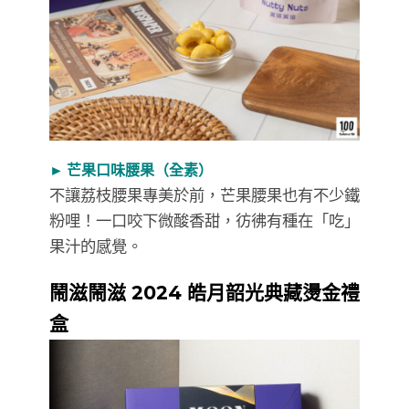
► 芒果口味腰果（全素）
不讓荔枝腰果專美於前，芒果腰果也有不少鐵
粉哩！一口咬下微酸香甜，彷彿有種在「吃」
果汁的感覺。
鬧滋鬧滋 2024 皓月韶光典藏燙金禮
盒