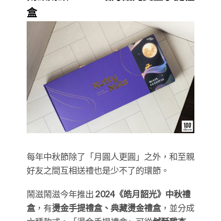
盒
每年中秋節除了「月圓人更圓」之外，和至親
好友之間互相送禮也是少不了的環節。
鬧滋鬧滋今年推出
2024《皓月韶光》中秋禮
盒
，有
燙金手提禮盒、典藏燙金禮盒
，並分成