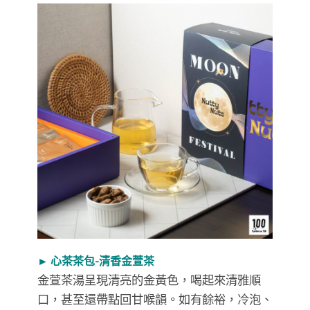
► 心茶茶包-清香金萱茶
金萱茶湯呈現清亮的金黃色，喝起來清雅順
口，甚至還帶點回甘喉韻。如有餘裕，冷泡、