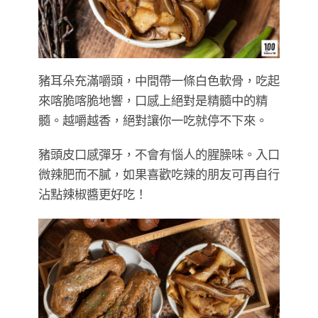
豬耳朵充滿嚼頭，中間帶一條白色軟骨，吃起
來喀脆喀脆地響，口感上絕對是精髓中的精
髓。越嚼越香，絕對讓你一吃就停不下來。
豬頭皮口感彈牙，不會有惱人的腥臊味。入口
微辣肥而不膩，如果喜歡吃辣的朋友可再自行
沾點辣椒醬更好吃！