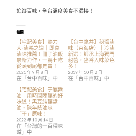
追蹤百味，全台溫度美食不漏接！
相關
【宅配美食】鴨力
【台中龍井】秘醬滷
大-滷鴨之道｜即食
味（東海店）｜冷滷
滷味推薦！冊子油飯
新選！師承上海獨門
最新力作，一鴨七吃
秘醬，醬香入味菜色
從頭到尾都是寶！
多！
2021 年 9 月 8 日
2019 年 10 月 2 日
在「台中百味」中
在「台中百味」中
【宅配美食】于釀醬
油｜用時間陳釀的好
味道！黑豆純釀醬
油、陳年蔭油忠
「于」原味！
2022 年 10 月 14 日
在「台灣的一百種味
道」中