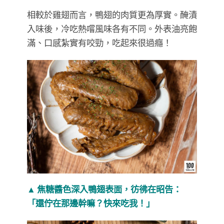
相較於雞翅而言，鴨翅的肉質更為厚實。醃漬
入味後，冷吃熱嚐風味各有不同。外表油亮飽
滿、口感紮實有咬勁，吃起來很過癮！
▲ 焦糖醬色深入鴨翅表面，彷彿在昭告：
「還佇在那邊幹嘛？快來吃我！」