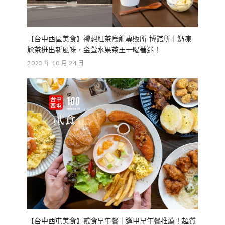
【台中西區美食】禮想紅茶烏龍專販所-博館所｜奶凍
尬茶迸出新風味，金萱水果茶王一喝著迷！
2023 年 10 月 24 日
【台中西屯美食】貳食早午餐｜逢甲早午餐推薦！超質