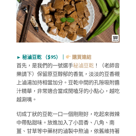
► 秘滷豆乾 （$95）｜
購買連結
首先，是我們的一號選手
秘滷豆乾
！（老師音
樂請下）保留原豆醇郁的香氣，淡淡的豆香襯
上滷湯加持相當加分。豆乾中間的孔隙吸附醬
汁精華，非常適合當成閒嗑牙的小點心，越吃
越涮嘴。
切成丁狀的豆乾一口一個剛剛好，吃起來微辣
中帶點甜味。放進加入了小茴香、八角、南
薑、甘草等中藥材的滷製中熬滷，依舊維持著