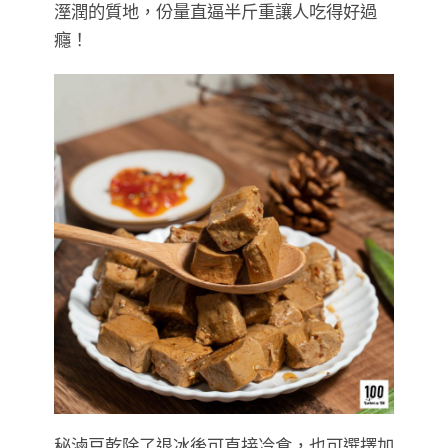
溼潤的質地，份量直逼半斤重讓人吃得好過
癮！
秘滷豆乾除了退冰後可直接冷食，也可選擇加