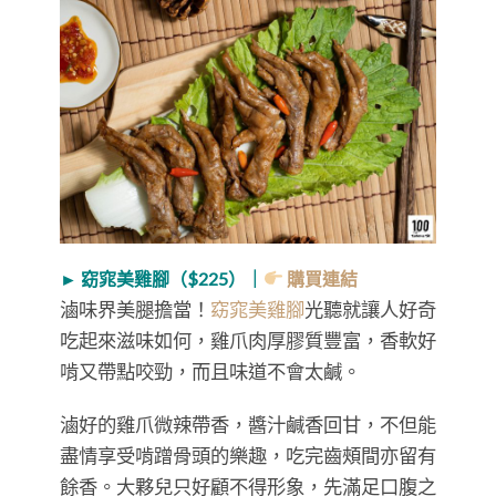
► 窈窕美雞腳（$225）｜
購買連結
滷味界美腿擔當！
窈窕美雞腳
光聽就讓人好奇
吃起來滋味如何，雞爪肉厚膠質豐富，香軟好
啃又帶點咬勁，而且味道不會太鹹。
滷好的雞爪微辣帶香，醬汁鹹香回甘，不但能
盡情享受啃蹭骨頭的樂趣，吃完齒頰間亦留有
餘香。大夥兒只好顧不得形象，先滿足口腹之