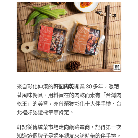
來自彰化伸港的
軒記肉乾
開業 30 多年，憑藉
著風味獨具、用料實在的肉乾而素有「台灣肉
乾王」的美譽，亦曾榮獲彰化十大伴手禮、台
北禮好認證標章等肯定。
軒記從傳統菜市場走向網路電商，記得第一次
知道這個牌子是過年親友來訪時帶的伴手禮。