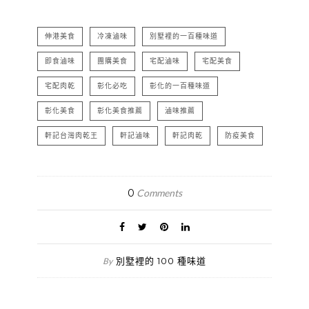
伸港美食
冷凍滷味
別墅裡的一百種味道
即食滷味
團購美食
宅配滷味
宅配美食
宅配肉乾
彰化必吃
彰化的一百種味道
彰化美食
彰化美食推薦
滷味推薦
軒記台灣肉乾王
軒記滷味
軒記肉乾
防疫美食
0
Comments
別墅裡的 100 種味道
By