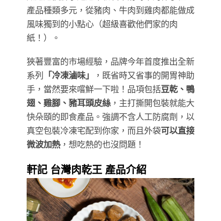
產品種類多元，從豬肉、牛肉到雞肉都能做成
風味獨到的小點心（超級喜歡他們家的肉
紙！）。
狹著豐富的市場經驗，品牌今年首度推出全新
系列
「冷凍滷味」
，既省時又省事的開胃神助
手，當然要來嚐鮮一下啦！品項包括
豆乾、鴨
翅、雞腳、豬耳頭皮絲
，主打撕開包裝就能大
快朵頤的即食產品。強調不含人工防腐劑，以
真空包裝冷凍宅配到你家，而且外袋
可以直接
微波加熱
，想吃熱的也沒問題！
軒記 台灣肉乾王 產品介紹