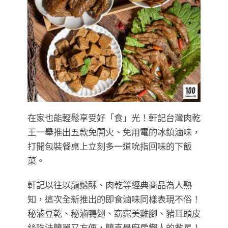
在家也能輕鬆享受好「食」光！軒記台灣肉乾
王一舉推出五款免開火、免用電的冰鎮滷味，
打開包裝餐桌上立刻多一道吮指回味的下飯
菜。
軒記以往以龍鬚酥、肉乾等經典商品為人熟
知，這次全新推出的即食滷味同樣表現不俗！
秘滷豆乾、秘滷鴨翅、窈窕美雞腳、豬耳頭皮
絲吃法簡單又方便，簡直是廚房懶人的救星！