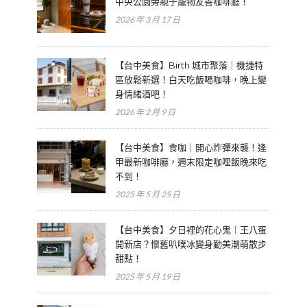
中央公園旁親子寵物友善咖啡廳！
2026 年 3 月 17 日
【台中美食】Birth 城市聚落｜機捷特
區放鬆新選！白天吃飯喝咖啡，晚上變
身情緒酒吧！
2026 年 2 月 9 日
【台中美食】食咖｜開心炸彈來襲！逢
甲最新咖啡廳，週末限定咖哩飯晚來吃
不到！
2025 年 5 月 25 日
【台中美食】夕日裡的花心鬼｜王八蛋
開新店？懷舊叭噗冰變身勤美潮萌散步
甜點！
2025 年 5 月 19 日