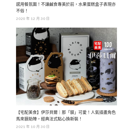
感用餐氛圍！不讓鹹食專美於前，水果蛋糕盒子表現亦
不俗！
2020 年 12 月 30 日
【宅配美食】伊莎貝爾｜那「貘」可愛！人氣插畫角色
馬來貘助陣，經典法式點心換新裝！
2021 年 10 月 30 日