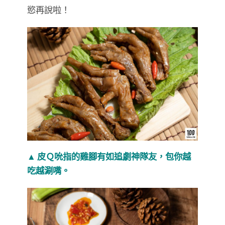
慾再說啦！
▲ 皮Ｑ吮指的雞腳有如追劇神隊友，包你越
吃越涮嘴。