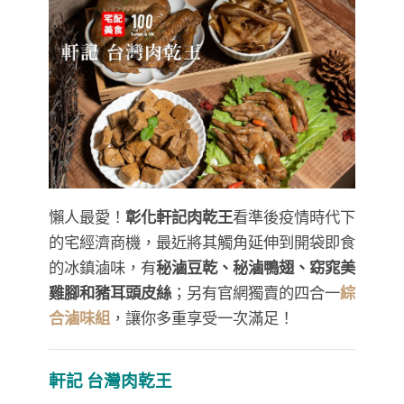
懶人最愛！
彰化軒記肉乾王
看準後疫情時代下
的宅經濟商機，最近將其觸角延伸到開袋即食
的冰鎮滷味，有
秘滷豆乾、秘滷鴨翅、窈窕美
雞腳和豬耳頭皮絲
；另有官網獨賣的四合一
綜
合滷味組
，讓你多重享受一次滿足！
軒記 台灣肉乾王