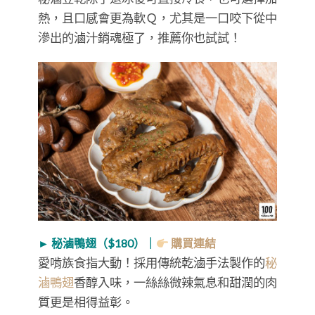
熱，且口感會更為軟Ｑ，尤其是一口咬下從中
滲出的滷汁銷魂極了，推薦你也試試！
► 秘滷鴨翅（$180）｜
購買連結
愛啃族食指大動！採用傳統乾滷手法製作的
秘
滷鴨翅
香醇入味，一絲絲微辣氣息和甜潤的肉
質更是相得益彰。