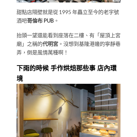
甜點店隔壁就是從 1995 年矗立至今的老字號
酒吧
哥倫布 PUB
。
抬頭一望還能看到座落在二樓、有「屋頂上宮
廟」之稱的
代明宮
。沒想到基隆港邊的寧靜巷
弄，倒是風情萬種啊！
下雨的時候 手作烘焙那些事 店內環
境