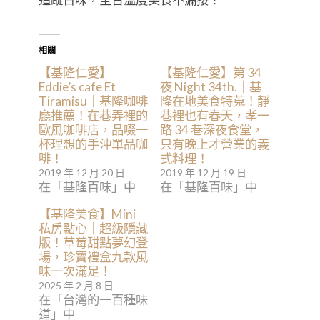
相關
【基隆仁愛】
【基隆仁愛】第 34
Eddie’s cafe Et
夜 Night 34th.｜基
Tiramisu｜基隆咖啡
隆在地美食特蒐！靜
廳推薦！在巷弄裡的
巷裡也有春天，孝一
歐風咖啡店，品啜一
路 34 巷深夜食堂，
杯理想的手沖單品咖
只有晚上才營業的義
啡！
式料理！
2019 年 12 月 20 日
2019 年 12 月 19 日
在「基隆百味」中
在「基隆百味」中
【基隆美食】Mini
私房點心｜超級隱藏
版！草莓甜點夢幻登
場，珍寶禮盒九款風
味一次滿足！
2025 年 2 月 8 日
在「台灣的一百種味
道」中