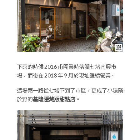
下雨的時候 2016 甫開業時落腳七堵南興市
場，而後在 2018 年 9 月於現址繼續營業。
這場雨一路從七堵下到了市區，更成了小隱隱
於野的
基隆隱藏版甜點店
。