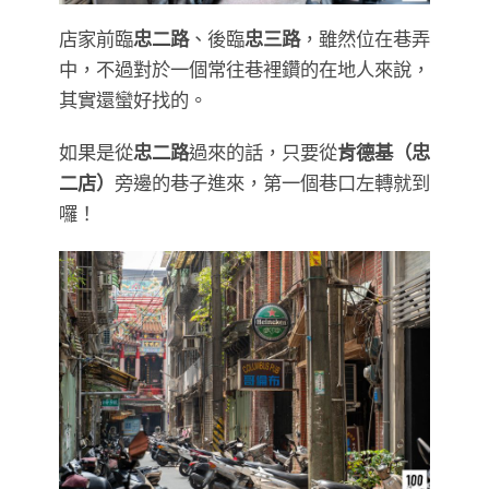
店家前臨
忠二路
、後臨
忠三路
，雖然位在巷弄
中，不過對於一個常往巷裡鑽的在地人來說，
其實還蠻好找的。
如果是從
忠二路
過來的話，只要從
肯德基（忠
二店）
旁邊的巷子進來，第一個巷口左轉就到
囉！