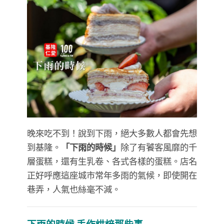
晚來吃不到！說到下雨，絕大多數人都會先想
到基隆。
「下雨的時候」
除了有饕客風靡的千
層蛋糕，還有生乳卷、各式各樣的蛋糕。店名
正好呼應這座城市常年多雨的氣候，即使開在
巷弄，人氣也絲毫不減。
下雨的時候 手作烘焙那些事