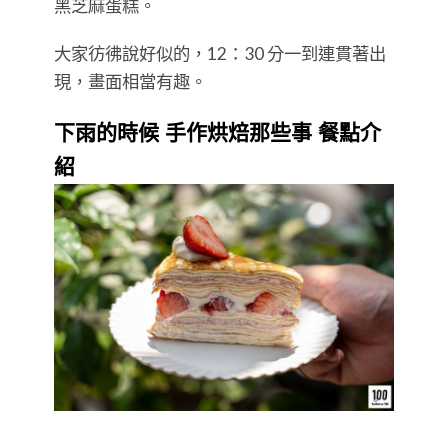
黑芝麻蛋糕。
大家彷彿說好似的，12：30 分一到連貫著出
現，畫面相當有趣。
下雨的時候 手作烘焙那些事 餐點介
紹