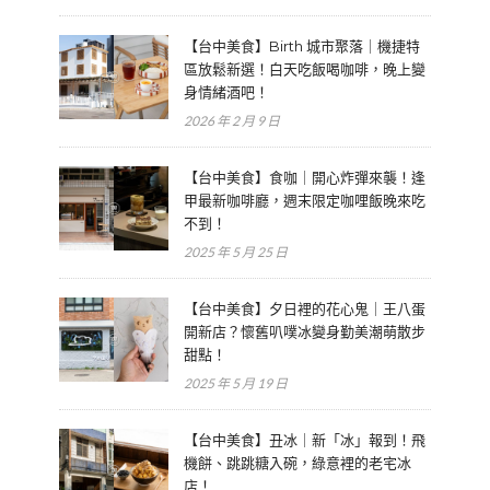
【台中美食】Birth 城市聚落｜機捷特
區放鬆新選！白天吃飯喝咖啡，晚上變
身情緒酒吧！
2026 年 2 月 9 日
【台中美食】食咖｜開心炸彈來襲！逢
甲最新咖啡廳，週末限定咖哩飯晚來吃
不到！
2025 年 5 月 25 日
【台中美食】夕日裡的花心鬼｜王八蛋
開新店？懷舊叭噗冰變身勤美潮萌散步
甜點！
2025 年 5 月 19 日
【台中美食】丑冰｜新「冰」報到！飛
機餅、跳跳糖入碗，綠意裡的老宅冰
店！