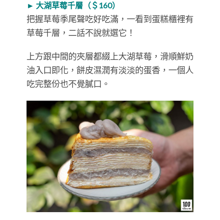
► 大湖草莓千層（＄160）
把握草莓季尾聲吃好吃滿，一看到蛋糕櫃裡有
草莓千層，二話不說就選它！
上方跟中間的夾層都綴上大湖草莓，滑順鮮奶
油入口即化，餅皮濕潤有淡淡的蛋香，一個人
吃完整份也不覺膩口。