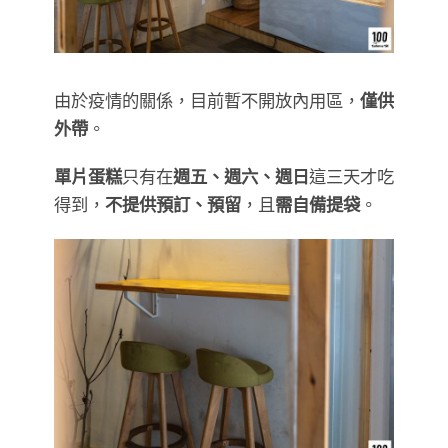
由於疫情的關係，目前暫不開放內用區，
僅供
外帶
。
單片蛋糕
只有在
週五、週六、週日
這三天才吃
得到，
不提供預訂、預留
，且
需自備提袋
。