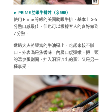
► PRIME 肋眼牛排丼（＄588）
使用 Prime 等級的美國肋眼牛排，基本上 3-5
分熟口感最佳，但也可以根據客人的喜好做到
7 分熟。
透過大火將豐富的牛油逼出，吃起來較不膩
口。外表滿是焦香味，內層口感彈嫩。把上頭
的溫泉蛋劃開，拌入汩汩流出的蛋汁又是另一
種享受。