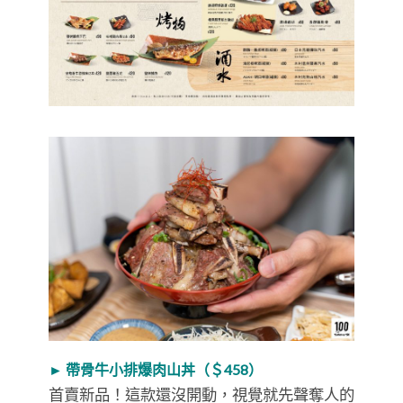
► 帶骨牛小排爆肉山丼（＄458）
首賣新品！這款還沒開動，視覺就先聲奪人的