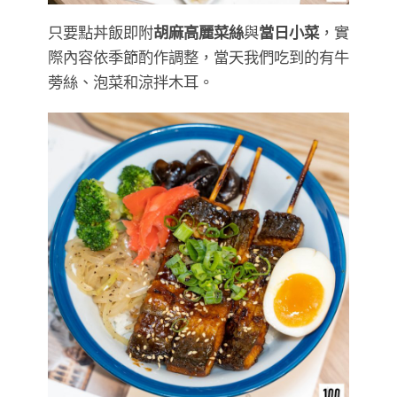
只要點丼飯即附
胡麻高麗菜絲
與
當日小菜
，實
際內容依季節酌作調整，當天我們吃到的有牛
蒡絲、泡菜和涼拌木耳。