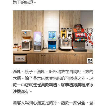
跑下的麻煩。
湯匙、筷子、湯匙、紙杯均放在自助吧下方的
木櫃。除了尋常店家會供應的可樂機之外，虎
藏一中店就連
雀巢飲料機、咖啡機跟美粒果冰
沙機
都有。
隨客人喝到心滿意足的冷、熱飲一應俱全，愛