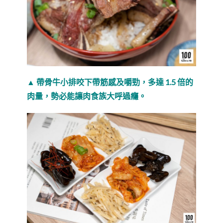
▲ 帶骨牛小排咬下帶筋感及嚼勁，多達 1.5 倍的
肉量，勢必能讓肉食族大呼過癮。