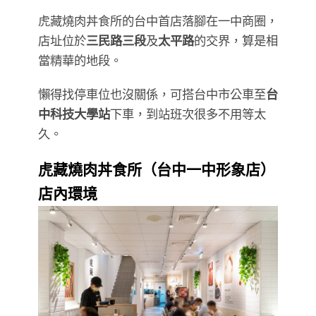
虎藏燒肉丼食所的台中首店落腳在一中商圈，
店址位於
三民路三段
及
太平路
的交界，算是相
當精華的地段。
懶得找停車位也沒關係，可搭台中市公車至
台
中科技大學站
下車，到站班次很多不用等太
久。
虎藏燒肉丼食所（台中一中形象店）
店內環境