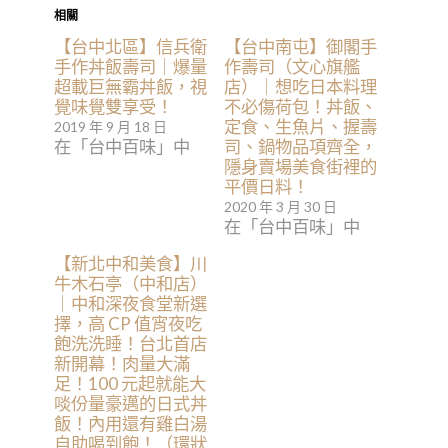
相關
【台中北區】信兵衛
【台中南屯】御閣手
手作丼飯壽司｜爆量
作壽司（文心旗艦
超載巨無霸丼飯，視
店）｜想吃日本料理
覺味覺雙享受！
不必傷荷包！丼飯、
定食、生魚片、握壽
2019 年 9 月 18 日
在「台中百味」中
司、鍋物品項齊全，
隱身賣場美食街裡的
平價日料！
2020 年 3 月 30 日
在「台中百味」中
【新北中和美食】川
牛木石亭（中和店）
｜中和深夜食堂新選
擇，高 CP 值宵夜吃
飽洗洗睡！台北首店
新開幕！肉量大滿
足！100 元起就能大
啖份量豪邁的日式丼
飯！內用還有雞白湯
自助喝到飽！（環狀