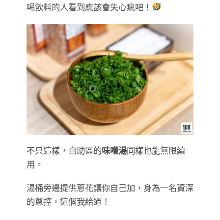
喝飲料的人看到應該會失心瘋吧！
不只這樣，自助區的
味噌湯
同樣也能無限續
用。
湯桶旁邊提供蔥花讓你自己加，身為一名資深
的蔥控，這個我給過！