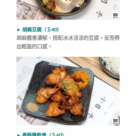
► 胡麻豆腐（＄40）
胡麻醬香濃郁，搭配冰冰涼涼的豆腐，反而帶
出輕盈的口感。
► 香酥雞軟骨（＄60）