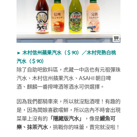
► 木村信州蘋果汽水（＄90）／
木村完熟白桃
汽水（＄90）
除了自助吧飲料區，虎藏一中店也有元祖彈珠
汽水、木村信州蘋果汽水、ASAHI 朝日啤
酒、麒麟一番搾啤酒等酒水可供選擇。
因為我們都騎車來，所以就沒點酒哩！有趣的
是，因為闆娘喜歡嚐鮮，所以店內不時會出現
菜單上沒有的
「隱藏版汽水」
，像是
鰻魚可
樂、抹茶汽水
，挑戰你的味蕾，賣完就沒啦！