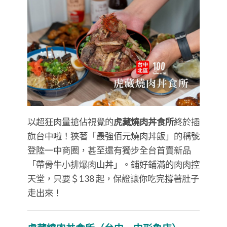
以超狂肉量搶佔視覺的
虎藏燒肉丼食所
終於插
旗台中啦！狹著「最強佰元燒肉丼飯」的稱號
登陸一中商圈，甚至還有獨步全台首賣新品
「帶骨牛小排爆肉山丼」。鋪好鋪滿的肉肉控
天堂，只要＄138 起，保證讓你吃完撐著肚子
走出來！