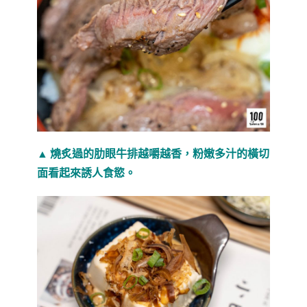
▲ 燒炙過的肋眼牛排越嚼越香，粉嫩多汁的橫切
面看起來誘人食慾。