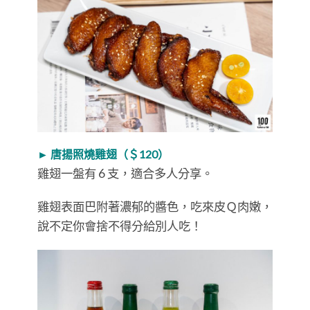
► 唐揚照燒雞翅（＄120）
雞翅一盤有 6 支，適合多人分享。
雞翅表面巴附著濃郁的醬色，吃來皮Ｑ肉嫩，
說不定你會捨不得分給別人吃！