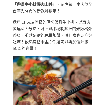
「帶骨牛小排爆肉山丼」
，是虎藏一中店於全
台率先開賣的新款丼飯哦！
選用 Choice 等級的厚切帶骨牛小排，以直火
炙燒至 5 分熟，淋上鹹甜秘制丼汁的米飯格外
香Ｑ。重點是還能
免費加飯
，說什麼也要吃好
吃滿！依然意猶未盡？你還可以再加價升級
50% 的肉量！