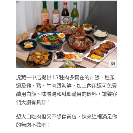
虎藏一中店提供 13 種肉多實在的丼飯，種類
遍及雞、豬、牛肉跟海鮮，加上內用還可免費
續用白飯、味噌湯和琳瑯滿目的飲料，讓饕客
們大讚有夠佛！
想大口吃肉但又不想傷荷包，快來這裡滿足你
的無肉不歡吧！