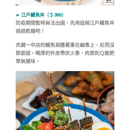
► 江戶鰻魚丼（＄388）
防疫期間暫時無法出國，先用這碗江戶鰻魚丼
過過乾癮吧！
虎藏一中店的鰻魚涮醬著重在鹹香上，反而沒
那麼甜。略厚的外皮帶炭火香，肉質則Ｑ脆肥
厚無腥味。