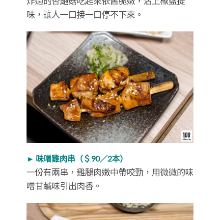
炸過的杏鮑菇吃起來依舊脆嫩，沾上椒鹽提
味，讓人一口接一口停不下來。
► 味噌雞肉串（＄90／2本）
一份有兩串，雞腿肉嫩中帶咬勁，用微微的味
噌甘鹹味引出肉香。