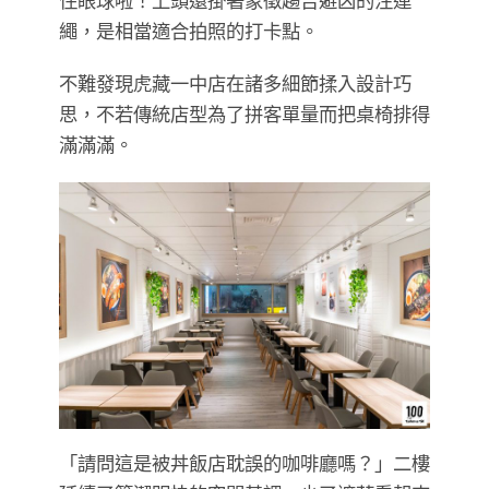
住眼球啦！上頭還掛著象徵趨吉避凶的注連
繩，是相當適合拍照的打卡點。
不難發現虎藏一中店在諸多細節揉入設計巧
思，不若傳統店型為了拼客單量而把桌椅排得
滿滿滿。
「請問這是被丼飯店耽誤的咖啡廳嗎？」二樓